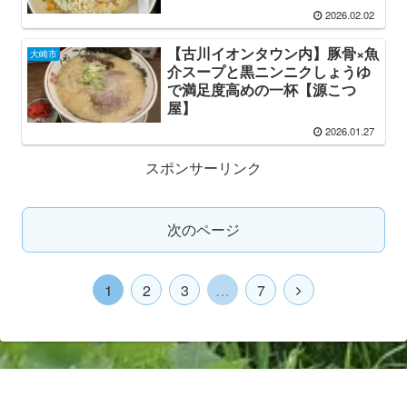
2026.02.02
【古川イオンタウン内】豚骨×魚
大崎市
介スープと黒ニンニクしょうゆ
で満足度高めの一杯【源こつ
屋】
2026.01.27
スポンサーリンク
次のページ
1
2
3
…
7