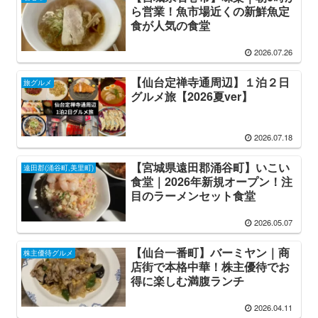
ら営業！魚市場近くの新鮮魚定
食が人気の食堂
2026.07.26
【仙台定禅寺通周辺】１泊２日
旅グルメ
グルメ旅【2026夏ver】
2026.07.18
【宮城県遠田郡涌谷町】いこい
遠田郡(涌谷町,美里町)
食堂｜2026年新規オープン！注
目のラーメンセット食堂
2026.05.07
【仙台一番町】バーミヤン｜商
株主優待グルメ
店街で本格中華！株主優待でお
得に楽しむ満腹ランチ
2026.04.11