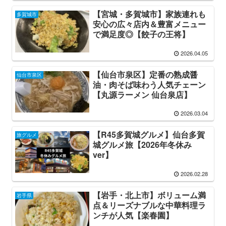
【宮城・多賀城市】家族連れも
多賀城市
安心の広々店内＆豊富メニュー
で満足度◎【餃子の王将】
2026.04.05
【仙台市泉区】定番の熟成醤
仙台市泉区
油・肉そば味わう人気チェーン
【丸源ラーメン 仙台泉店】
2026.03.04
【R45多賀城グルメ】仙台多賀
旅グルメ
城グルメ旅【2026年冬休み
ver】
2026.02.28
【岩手・北上市】ボリューム満
岩手県
点＆リーズナブルな中華料理ラ
ンチが人気【楽春園】