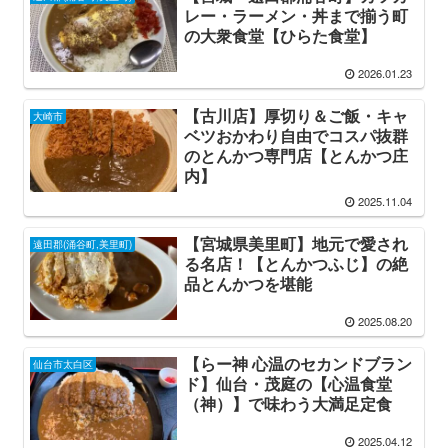
レー・ラーメン・丼まで揃う町
の大衆食堂【ひらた食堂】
2026.01.23
【古川店】厚切り＆ご飯・キャ
大崎市
ベツおかわり自由でコスパ抜群
のとんかつ専門店【とんかつ庄
内】
2025.11.04
【宮城県美里町】地元で愛され
遠田郡(涌谷町,美里町)
る名店！【とんかつふじ】の絶
品とんかつを堪能
2025.08.20
【らー神 心温のセカンドブラン
仙台市太白区
ド】仙台・茂庭の【心温食堂
（神）】で味わう大満足定食
2025.04.12