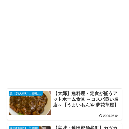
【大郷】魚料理・定食が揃うア
黒川郡(大和町,大郷町,大衡村)
ットホーム食堂 ～コスパ良い名
店～【うまいもんや 夢花草屋】
2026.06.04
【宮城・遠田郡涌谷町】カツカ
遠田郡(涌谷町,美里町)