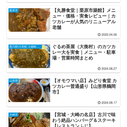
【丸勝食堂｜栗原市築館】メニ
栗原市
ュー・価格・実食レビュー｜カ
ツカレーが人気のリニューアル
老舗
2025.04.06
ぐるめ茶屋（大衡村）のカツカ
黒川郡(大和町,大郷町,大衡村)
レー大を実食｜メニュー・駐車
場・営業時間まとめ
2024.08.27
【オモウマい店】みどり食堂 カ
山形県
ツカレー普通盛り【山形県鶴岡
市】
2024.08.17
【宮城・大崎の名店】古川で味
大崎市
わう絶品ハンバーグ＆ステーキ
【レストランふじ】