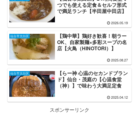
つでも使える定食＆セルフ形式
で満足ランチ【半田屋中田店】
2026.05.19
【鶏中華】鶏好き歓喜！朝ラー
仙台市太白区
OK、自家製麺×多彩スープの名
店【火鳥（HINOTORI）】
2025.08.27
【らー神 心温のセカンドブラン
仙台市太白区
ド】仙台・茂庭の【心温食堂
（神）】で味わう大満足定食
2025.04.12
スポンサーリンク