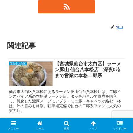
you
関連記事
【宮城県仙台市太白区】ラーメ
仙台市太白区
ン豚山 仙台八本松店｜深夜0時
まで営業の本格二郎系
仙台市太白区八本松にあるラーメン豚山仙台八本松店は、二郎イ
ンスパイア系の本格派ラーメン店。タッチパネルで食券を購入
し、乳化した濃厚スープにアブラ・ミニ豚・キャベツが絡む一杯
は、汁の旨みも格別。駐車場完備で仙台の二郎系ファンに人気の
実力店。
【鶏中華】鶏好き歓喜！朝ラー
仙台市太白区
メニュー
ホーム
検索
トップ
サイドバー