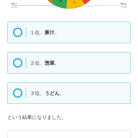
１位、
豚汁
。
２位、
惣菜
。
３位、
うどん
。
という結果になりました。