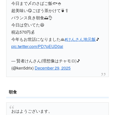
今日まで〆のさばご飯🐟🍚
超美味い😋ごぼう茶かけて🍵🥄
バランス良き朝食🌅👌
今日は空いてた😆
税込570円💰
今年もお世話になりました🙏
#けんさん地元飯
🎵
pic.twitter.com/PD7pEUD0ai
— 賢者けんさん(理想像はチャモロ)🎵
(@ken5drix)
December 29, 2025
朝食
おはようございます。