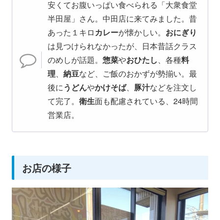
安くてお腹いっぱい食べられる「大衆食堂
半田屋」さん。中田店に来てみました。昔
あった１キロ
カレー
が懐かしい。
おにぎり
は見つけられなかったが、日本昔話クラス
のめしが話題。
惣菜
や
おひたし
、各種
料
理
、
納豆
など、ご飯のおかずが勢揃い。最
後に
うどん
や
かけそば
、
豚汁
などを注文し
て完了。
衛生
面も配慮されている、24時間
営業店。
お店の様子