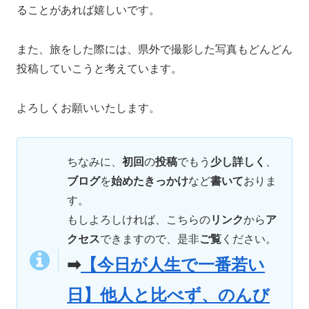
ることがあれば嬉しいです。
また、旅をした際には、県外で撮影した写真もどんどん
投稿していこうと考えています。
よろしくお願いいたします。
ちなみに、
初回
の
投稿
でもう
少し詳しく
、
ブログ
を
始めたきっかけ
など
書いて
おりま
す。
もしよろしければ、こちらの
リンク
から
ア
クセス
できますので、是非
ご覧
ください。
➡
【今日が人生で一番若い
日】他人と比べず、のんび