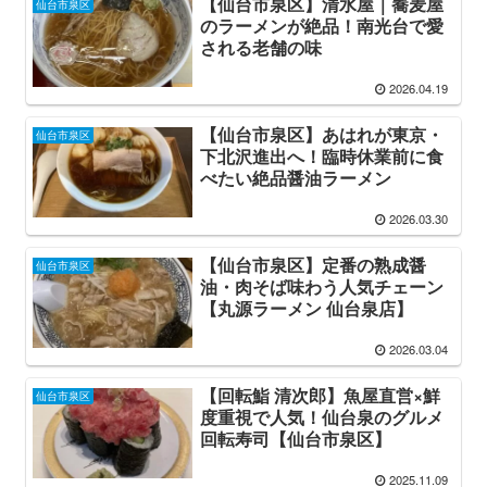
【仙台市泉区】清水屋｜蕎麦屋
仙台市泉区
のラーメンが絶品！南光台で愛
される老舗の味
2026.04.19
【仙台市泉区】あはれが東京・
仙台市泉区
下北沢進出へ！臨時休業前に食
べたい絶品醤油ラーメン
2026.03.30
【仙台市泉区】定番の熟成醤
仙台市泉区
油・肉そば味わう人気チェーン
【丸源ラーメン 仙台泉店】
2026.03.04
【回転鮨 清次郎】魚屋直営×鮮
仙台市泉区
度重視で人気！仙台泉のグルメ
回転寿司【仙台市泉区】
2025.11.09