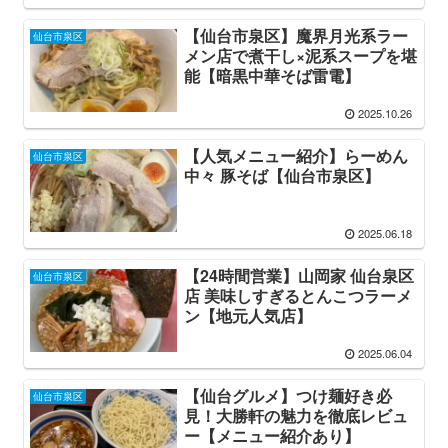
【仙台市泉区】魔界月光系ラー
仙台市泉区
メン店で煮干し×泥系スープを堪
能【暗黒中華そば雷電】
2025.10.26
【人気メニュー紹介】らーめん
仙台市泉区
中々 豚そば【仙台市泉区】
2025.06.18
【24時間営業】山岡家 仙台泉区
仙台市泉区
店 美味しすぎるとんこつラーメ
ン【地元人気店】
2025.06.04
【仙台グルメ】つけ麺好き必
仙台市泉区
見！大勝軒の魅力を徹底レビュ
ー【メニュー紹介あり】