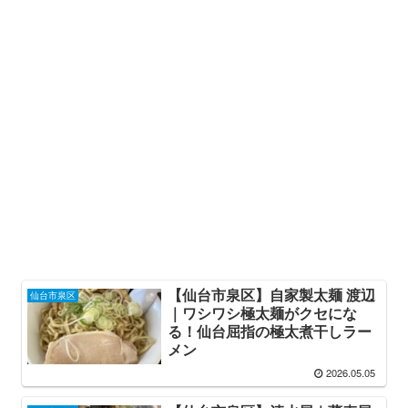
【仙台市泉区】自家製太麺 渡辺
仙台市泉区
｜ワシワシ極太麺がクセにな
る！仙台屈指の極太煮干しラー
メン
2026.05.05