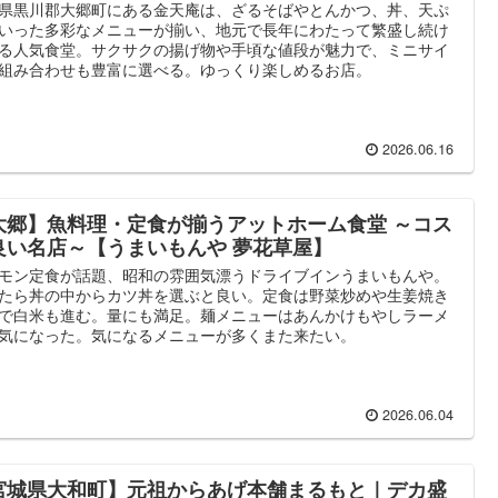
県黒川郡大郷町にある金天庵は、ざるそばやとんかつ、丼、天ぷ
いった多彩なメニューが揃い、地元で長年にわたって繁盛し続け
る人気食堂。サクサクの揚げ物や手頃な値段が魅力で、ミニサイ
組み合わせも豊富に選べる。ゆっくり楽しめるお店。
2026.06.16
大郷】魚料理・定食が揃うアットホーム食堂 ～コス
良い名店～【うまいもんや 夢花草屋】
モン定食が話題、昭和の雰囲気漂うドライブインうまいもんや。
たら丼の中からカツ丼を選ぶと良い。定食は野菜炒めや生姜焼き
で白米も進む。量にも満足。麺メニューはあんかけもやしラーメ
気になった。気になるメニューが多くまた来たい。
2026.06.04
宮城県大和町】元祖からあげ本舗まるもと｜デカ盛