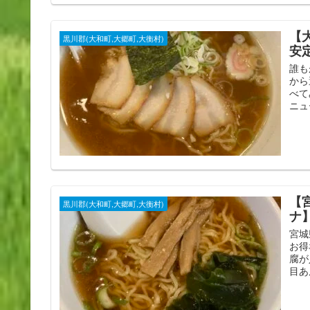
【
黒川郡(大和町,大郷町,大衡村)
安
誰も
から
べて
ニュ
【
黒川郡(大和町,大郷町,大衡村)
ナ
宮城
お得
腐が
目あ