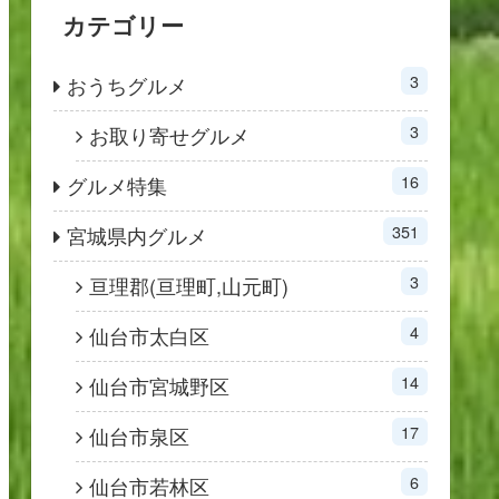
カテゴリー
3
おうちグルメ
3
お取り寄せグルメ
16
グルメ特集
351
宮城県内グルメ
3
亘理郡(亘理町,山元町)
4
仙台市太白区
14
仙台市宮城野区
17
仙台市泉区
6
仙台市若林区