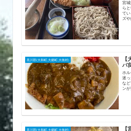
宮城
らと
てい
ズや
【
黒川郡(大和町,大郷町,大衡村)
パ
ホル
迷っ
など
ンが
【
黒川郡(大和町,大郷町,大衡村)