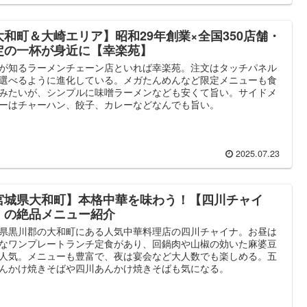
大和町＆大崎エリア】昭和29年創業×全国350店舗・
定の一杯が身近に【幸楽苑】
が知るラーメンチェーン店といれば幸楽苑。注文はタッチパネル
選べるように進化している。メガたんめんなど限定メニューも食
みたいが、シンプルに味噌ラーメンなども安くて旨い。サイドメ
ーはチャーハン、餃子、カレーなどなんでも旨い。
2025.07.23
宮城県大和町】本格中華を味わう！【四川チャイ
】の絶品メニュー紹介
県黒川郡の大和町にある人気中華料理店の四川チャイナ。お昼は
なワンプレートランチ定食があり、回鍋肉や山椒の効いた麻婆豆
人気。メニューも豊富で、夜は宴会など大人数でも楽しめる。五
んかけ焼きそばや四川あんかけ焼きそばも気になる。