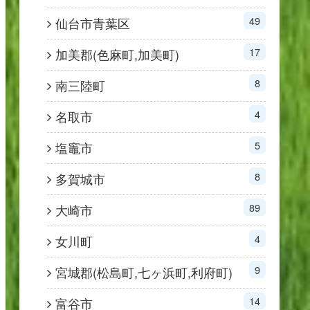
49
仙台市青葉区
17
加美郡(色麻町,加美町)
8
南三陸町
4
名取市
5
塩竈市
8
多賀城市
89
大崎市
4
女川町
9
宮城郡(松島町,七ヶ浜町,利府町)
14
富谷市