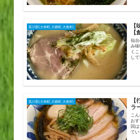
【
黒川郡(大和町,大郷町,大衡村)
【
仙台
み味
くこ
して
【
黒川郡(大和町,大郷町,大衡村)
ラ
こん
おす
回は
てい