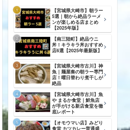
【宮城県大崎市】朝ラー
5選｜朝から絶品ラーメ
ンが楽しめる店まとめ
【2025年版】
【南三陸町】絶品ウニ
丼！キラキラ丼おすすめ
店6選【2025年最新版】
【宮城県大崎市古川】神
魚｜麺屋奏の朝ラー専門
店！曜日替わり煮干しが
絶品
【宮城県大崎市古川】魚
や まるか食堂｜鮮魚店
が手がける新店食堂を徹
底レポート
【オモウマい店】みどり
食堂 カツカレー普通盛