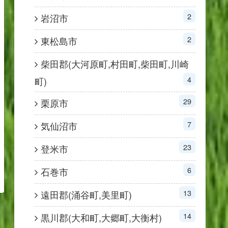
2
岩沼市
2
東松島市
柴田郡(大河原町,村田町,柴田町,川崎
4
町)
29
栗原市
7
気仙沼市
23
登米市
6
石巻市
13
遠田郡(涌谷町,美里町)
14
黒川郡(大和町,大郷町,大衡村)