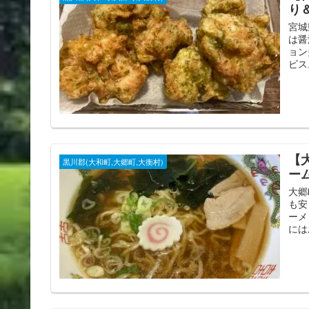
り
宮城
は醤
ョン
ビス
【
黒川郡(大和町,大郷町,大衡村)
ー
大郷
も安
ーメ
には