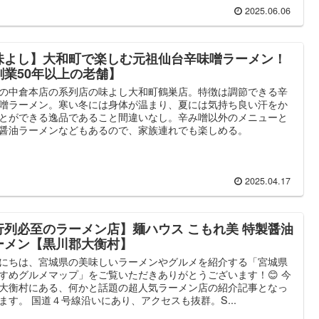
2025.06.06
味よし】大和町で楽しむ元祖仙台辛味噌ラーメン！
創業50年以上の老舗】
の中倉本店の系列店の味よし大和町鶴巣店。特徴は調節できる辛
噌ラーメン。寒い冬には身体が温まり、夏には気持ち良い汗をか
とができる逸品であること間違いなし。辛み噌以外のメニューと
醤油ラーメンなどもあるので、家族連れでも楽しめる。
2025.04.17
行列必至のラーメン店】麺ハウス こもれ美 特製醤油
ーメン【黒川郡大衡村】
にちは、宮城県の美味しいラーメンやグルメを紹介する「宮城県
すめグルメマップ」をご覧いただきありがとうございます！😊 今
大衡村にある、何かと話題の超人気ラーメン店の紹介記事となっ
ます。 国道４号線沿いにあり、アクセスも抜群。S...