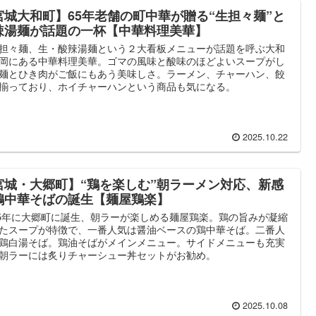
宮城大和町】65年老舗の町中華が贈る“生担々麺”と
辣湯麺が話題の一杯【中華料理美華】
担々麺、生・酸辣湯麺という２大看板メニューが話題を呼ぶ大和
岡にある中華料理美華。ゴマの風味と酸味のほどよいスープがし
麺とひき肉がご飯にもあう美味しさ。ラーメン、チャーハン、餃
揃っており、ホイチャーハンという商品も気になる。
2025.10.22
宮城・大郷町】“鶏を楽しむ”朝ラーメン対応、新感
鶏中華そばの誕生【麺屋鶏楽】
25年に大郷町に誕生、朝ラーが楽しめる麺屋鶏楽。鶏の旨みが凝縮
たスープが特徴で、一番人気は醤油ベースの鶏中華そば。二番人
鶏白湯そば。鶏油そばがメインメニュー。サイドメニューも充実
朝ラーには炙りチャーシュー丼セットがお勧め。
2025.10.08