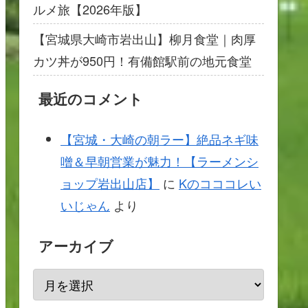
ルメ旅【2026年版】
【宮城県大崎市岩出山】柳月食堂｜肉厚
カツ丼が950円！有備館駅前の地元食堂
最近のコメント
【宮城・大崎の朝ラー】絶品ネギ味
噌＆早朝営業が魅力！【ラーメンシ
ョップ岩出山店】
に
Kのコココレい
いじゃん
より
アーカイブ