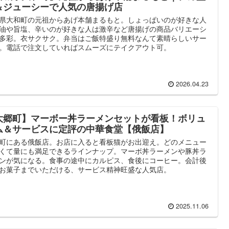
＆ジューシーで人気の唐揚げ店
県大和町の元祖からあげ本舗まるもと。しょっぱいのが好きな人
油や旨塩、辛いのが好きな人は激辛など唐揚げの商品バリエーシ
多彩。衣サクサク。弁当はご飯特盛り無料なんて素晴らしいサー
。電話で注文していればスムーズにテイクアウト可。
2026.04.23
大郷町】マーボー丼ラーメンセットが看板！ボリュ
ム＆サービスに定評の中華食堂【俄飯店】
町にある俄飯店。お店に入ると看板猫がお出迎え。どのメニュー
くて量にも満足できるラインナップ。マーボ丼ラーメンや豚丼ラ
ンが気になる。食事の途中にカルピス、食後にコーヒー。会計後
お菓子までいただける、サービス精神旺盛な人気店。
2025.11.06