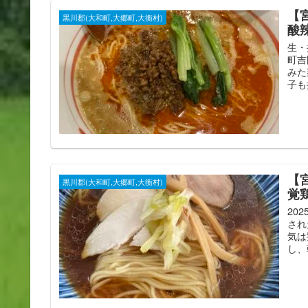
【
黒川郡(大和町,大郷町,大衡村)
酸
生・
町吉
みた
子も
【
黒川郡(大和町,大郷町,大衡村)
覚
20
され
気は
し、