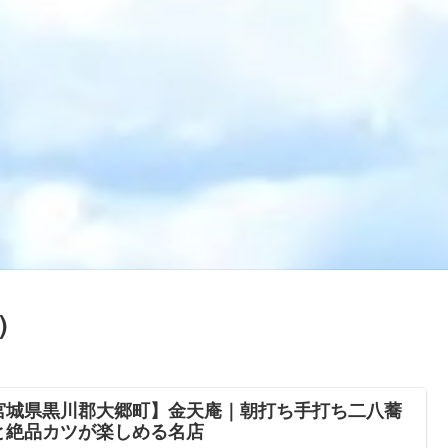
)
宮城県黒川郡大郷町】金天庵｜朝打ち手打ち二八蕎
と絶品カツが楽しめる名店