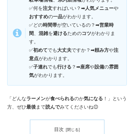
✅何を
注文
すればいい？➡
人気メニュー
や
おすすめ
の
一品
がわかります。
✅
どの
時間帯
が空いているの？➡
営業時
間
、
混雑
を
避ける
ための
コツ
がわかりま
す。
✅
初めて
でも
大丈夫
ですか？➡
頼み方
や
注
意点
がわかります。
✅
子連れ
でも
行ける
？➡
座席
や
設備
の
雰囲
気
がわかります。
「どんな
ラーメン
が
食べられる
のか
気になる
！」という
方、ぜひ
最後
まで
読んで
みてくださいね😊
目次