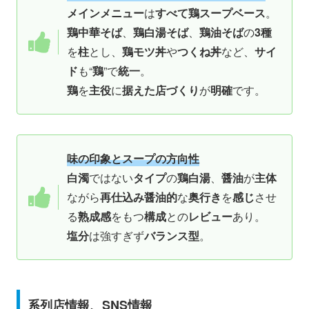
メインメニュー
は
すべて鶏スープベース
。
鶏中華そば
、
鶏白湯そば
、
鶏油そば
の
3種
を
柱
とし、
鶏モツ丼
や
つくね丼
など、
サイ
ド
も“
鶏
”で
統一
。
鶏
を
主役
に
据えた店づくり
が
明確
です。
味の印象とスープの方向性
白濁
ではない
タイプ
の
鶏白湯
、
醤油
が
主体
ながら
再仕込み醤油的
な
奥行き
を
感じ
させ
る
熟成感
をもつ
構成
との
レビュー
あり。
塩分
は強すぎず
バランス型
。
系列店情報、SNS情報