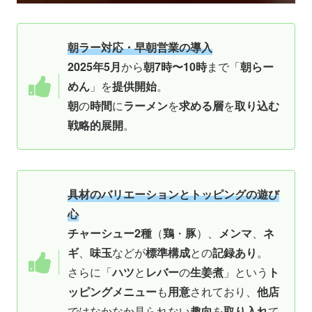
朝ラー対応・早朝営業の導入
2025年5月
から
朝7時〜10時
まで「
朝らー
めん
」を
提供開始
。
朝
の
時間
に
ラーメン
を
求める層
を
取り込む
戦略的展開
。
具材のバリエーションとトッピングの遊び
心
チャーシュー2種
（
鶏
・
豚
）、
メンマ
、
ネ
ギ
、
味玉
などが
標準構成
との
記録あり
。
さらに「
ハツ
と
レバー
の
生姜煮
」という
ト
ッピングメニュー
も
用意
されており、
他店
ではなかなか見られない
趣向
を
取り入れ
て