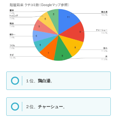
１位、
鶏白湯
。
２位、
チャーシュー
。