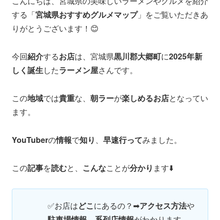
こんにちは、宮城県の美味しいラーメンやグルメを紹介
する「
宮城県おすすめグルメマップ
」をご覧いただきあ
りがとうございます！😊
今回
紹介
する
お店
は、宮城県
黒川郡大郷町
に
2025年新
しく誕生
した
ラーメン屋
さんです。
この
地域
では
貴重
な、
朝ラー
が
楽しめるお店
となってい
ます。
YouTuber
の
情報
で
知り
、
早速行って
みました。
この
記事
を
読む
と、
こんな
ことが
分かり
ます⬇️
✅お店は
どこ
にあるの？➡
アクセス方法
や
駐車場情報
、
系列店情報
がわかります。