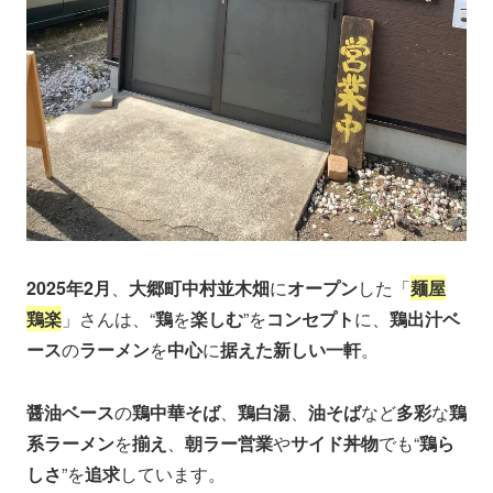
2025年2月
、
大郷町中村並木畑
に
オープン
した「
麺屋
鶏楽
」さんは、“
鶏
を
楽しむ
”を
コンセプト
に、
鶏出汁ベ
ース
の
ラーメン
を
中心
に
据えた新しい一軒
。
醤油ベース
の
鶏中華そば
、
鶏白湯
、
油そば
など
多彩
な
鶏
系ラーメン
を
揃え
、
朝ラー営業
や
サイド丼物
でも“
鶏ら
しさ
”を
追求
しています。