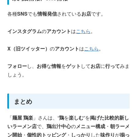
各種
SNS
でも
情報発信
されている
お店
です。
インスタグラム
の
アカウント
は
こちら
。
X（旧ツイッター）
の
アカウント
は
こちら
。
フォロー
し、
お得
な
情報
を
ゲット
して
お店
に
行って
みま
しょう。
まとめ
「
麺屋 鶏楽
」さんは、“
鶏
を
楽しむ
”を
掲げた比較的新し
いラーメン店
で、
鶏出汁中心
の
メニュー構成
・
朝ラーメ
ン開始
・
個性的トッピング
・
しっかり
した
味作り
が
揃っ