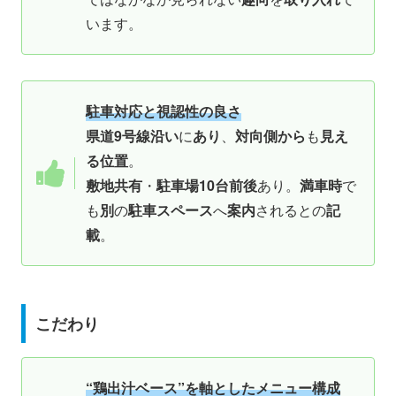
います。
駐車対応と視認性の良さ
県道9号線沿い
に
あり
、
対向側から
も
見え
る位置
。
敷地共有
・
駐車場10台前後
あり。
満車時
で
も
別
の
駐車スペース
へ
案内
されるとの
記
載
。
こだわり
“鶏出汁ベース”を軸としたメニュー構成