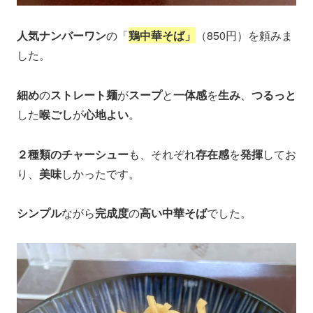
人気ナンバーワン
の「
鶏中華そば」
（850円）を頼みま
した。
細め
の
ストレート麺
が
スープ
と
一体感
を
生み
、
つるっと
した
喉ごし
が
心地よい
。
２種類のチャーシュー
も、それぞれ
存在感
を
発揮
してお
り、
美味
しかったです。
シンプル
ながら
完成度
の
高い中華そば
でした。