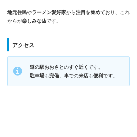
地元住民
や
ラーメン愛好家
から
注目
を
集めて
おり、これ
からが
楽しみな店
です。
アクセス
道の駅おおさと
の
すぐ近く
です。
駐車場
も
完備
、
車
での
来店
も
便利
です。