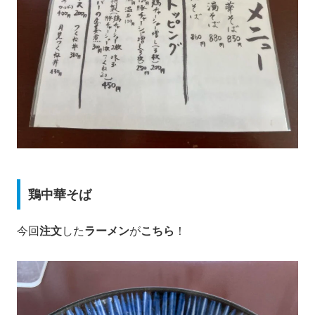
鶏中華そば
今回
注文
した
ラーメン
が
こちら
！