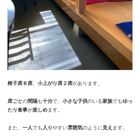
椅子席８席
、
小上がり席２席
があります。
席ごと
の
間隔
も
十分
で、
小さな子供
のいる
家族
でも
ゆっ
たり食事
が
楽しめ
ます。
また、
一人
でも
入り
やすい
雰囲気
のように
見え
ます。