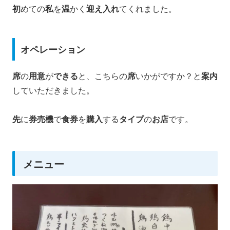
初
めての
私
を
温
かく
迎え入れ
てくれました。
オペレーション
席
の
用意
が
できる
と、こちらの
席
いかがですか？と
案内
していただきました。
先
に
券売機
で
食券
を
購入
する
タイプ
の
お店
です。
メニュー