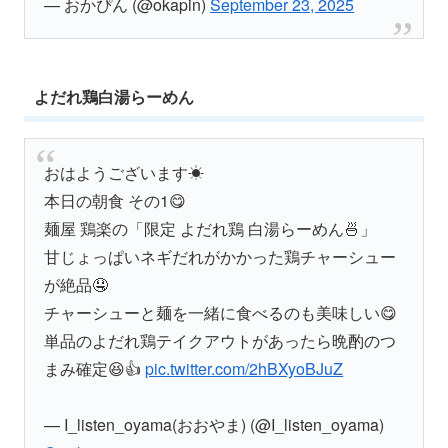
— おかぴん (@okapin)
September 23, 2025
よだれ鶏白湯らーめん
おはようございます☀
本日の朝食 その1😋
麺屋 鶏楽の「限定 よだれ鶏 白湯らーめん🍜」
甘じょっぱいネギだれがかかった鶏チャーシュー
が絶品🤤
チャーシューと麺を一緒に食べるのも美味しい😋
単品のよだれ鶏テイクアウトがあったら晩酌のつ
まみ確定😆👍
pic.twitter.com/2hBXyoBJuZ
— I_listen_oyama(おおやま) (@I_listen_oyama)