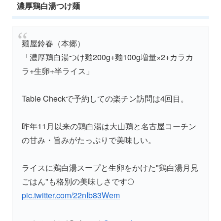
濃厚鶏白湯つけ麺
麺屋鈴春（本郷）
「濃厚鶏白湯つけ麺200g+麺100g増量×2+カラカ
ラ+生卵+半ライス」
Table Checkで予約しての楽チン訪問は4回目。
昨年11月以来の鶏白湯は大山鶏と名古屋コーチン
の甘み・旨みがたっぷりで美味しい。
ライスに鶏白湯スープと生卵をかけた"鶏白湯月見
ごはん"も格別の美味しさです🌕
pic.twitter.com/22nIb83Wem