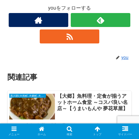
youをフォローする
you
関連記事
【大郷】魚料理・定食が揃うア
黒川郡(大和町,大郷町,大衡村)
ットホーム食堂 ～コスパ良い名
店～【うまいもんや 夢花草屋】
ホルモン定食が話題、昭和の雰囲気漂うドライブインうまいもん
や。迷ったら丼の中からカツ丼を選ぶと良い。定食は野菜炒めや
生姜焼きなどで白米も進む。量にも満足。麺メニューはあんかけ
メニュー
ホーム
検索
トップ
サイドバー