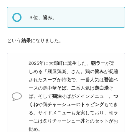
３位、
旨み
。
という
結果
になりました。
2025年に大郷町に誕生した、
朝ラー
が楽
しめる「麺屋鶏楽」さん。鶏の
旨み
が凝縮
されたスープが特徴で、一番人気は
醤油
ベ
ースの鶏中華
そば
。二番人気は
鶏白湯
そ
ば。そして
鶏油
そばがメインメニュー。
つ
くね
や鶏
チャーシュー
の
トッピング
もでき
る。サイドメニューも充実しており、朝ラ
ーには炙りチャーシュー
丼
とのセットがお
勧め。