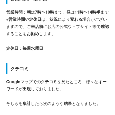
営業時間
：
朝
は
7時〜10時
まで、
昼
は
11時〜14時半
まで
※
営業時間
や
定休日
は、
状況
により
変わる
場合がござい
ますので、ご
来店前
にお店の公式ウェブサイト等で
確認
することを
お勧め
します。
定休日
：
毎週水曜日
クチコミ
Google
マップでの
クチコミ
を見たところ、様々な
キー
ワード
が
出現
しておりました。
そちらを
集計
したら次のような
結果
となりました。