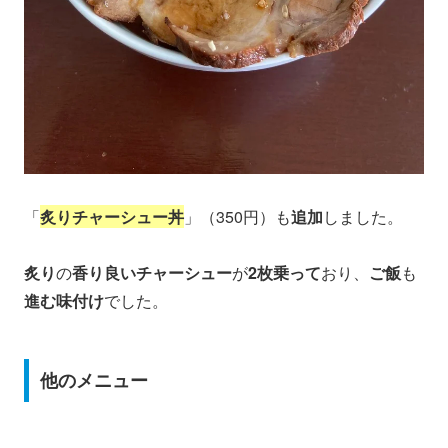
「
炙りチャーシュー丼
」（350円）も
追加
しました。
炙り
の
香り良いチャーシュー
が
2枚乗って
おり、
ご飯
も
進む味付け
でした。
他のメニュー