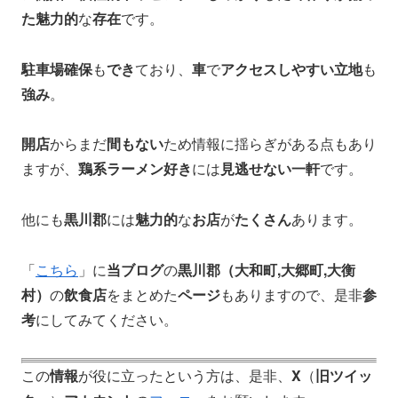
た魅力的
な
存在
です。
駐車場確保
も
でき
ており、
車
で
アクセスしやすい立地
も
強み
。
開店
からまだ
間もない
ため情報に揺らぎがある点もあり
ますが、
鶏系ラーメン好き
には
見逃せない一軒
です。
他にも
黒川郡
には
魅力的
な
お店
が
たくさん
あります。
「
こちら
」に
当ブログ
の
黒川郡（大和町,大郷町,大衡
村）
の
飲食店
をまとめた
ページ
もありますので、是非
参
考
にしてみてください。
この
情報
が役に立ったという方は、是非、
X
（
旧ツイッ