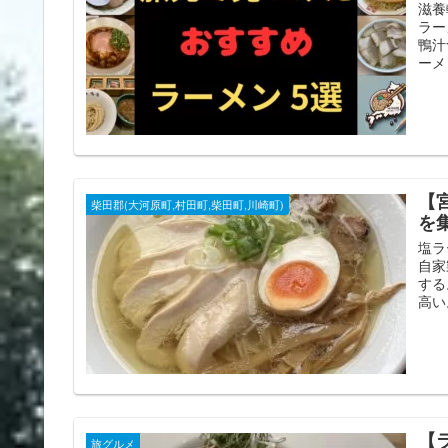
滋養
ラー
鴨汁
ーメ
【
柴田郡(大河原町,村田町,柴田町,川崎町)
を
塩ラ
自家
する
高い
【
旅グルメ