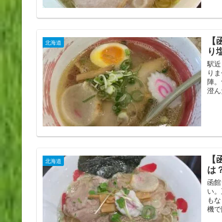
【函
北海道
り
駅近
りま
陣。
澄ん
【
北海道
は
函館
い。
もな
機で