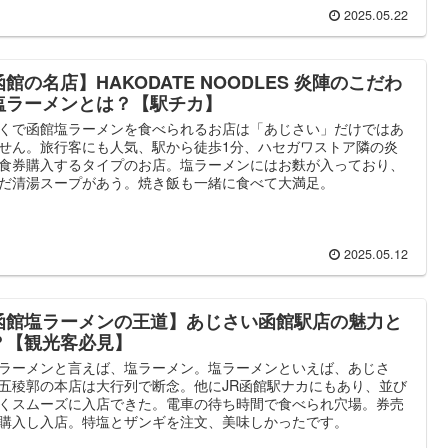
2025.05.22
館の名店】HAKODATE NOODLES 炎陣のこだわ
塩ラーメンとは？【駅チカ】
くで函館塩ラーメンを食べられるお店は「あじさい」だけではあ
せん。旅行客にも人気、駅から徒歩1分、ハセガワストア隣の炎
食券購入するタイプのお店。塩ラーメンにはお麩が入っており、
だ清湯スープがあう。焼き飯も一緒に食べて大満足。
2025.05.12
函館塩ラーメンの王道】あじさい函館駅店の魅力と
？【観光客必見】
ラーメンと言えば、塩ラーメン。塩ラーメンといえば、あじさ
五稜郭の本店は大行列で断念。他にJR函館駅ナカにもあり、並び
くスムーズに入店できた。電車の待ち時間で食べられ穴場。券売
購入し入店。特塩とザンギを注文、美味しかったです。