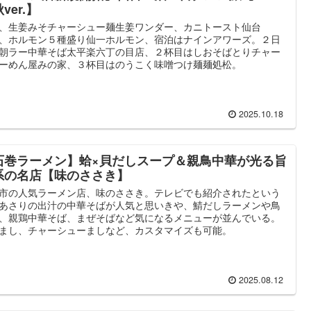
ver.】
、生姜みそチャーシュー麺生姜ワンダー、カニトースト仙台
e、ホルモン５種盛り仙一ホルモン、宿泊はナインアワーズ。２日
朝ラー中華そば太平楽六丁の目店、２杯目はしおそばとりチャー
ーめん屋みの家、３杯目はのうこく味噌つけ麺麺処松。
2025.10.18
石巻ラーメン】蛤×貝だしスープ＆親鳥中華が光る旨
系の名店【味のささき】
市の人気ラーメン店、味のささき。テレビでも紹介されたという
あさりの出汁の中華そばが人気と思いきや、鯖だしラーメンや鳥
、親鶏中華そば、まぜそばなど気になるメニューが並んでいる。
まし、チャーシューましなど、カスタマイズも可能。
2025.08.12