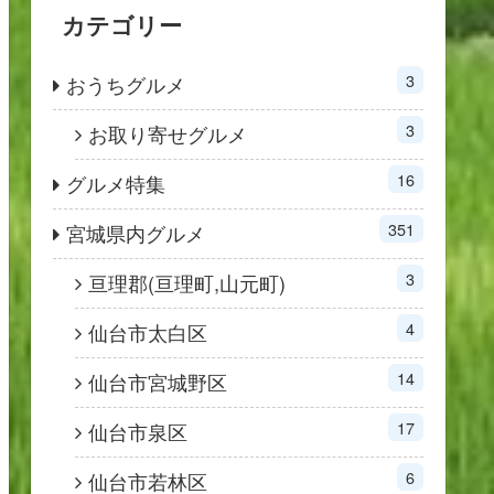
カテゴリー
3
おうちグルメ
3
お取り寄せグルメ
16
グルメ特集
351
宮城県内グルメ
3
亘理郡(亘理町,山元町)
4
仙台市太白区
14
仙台市宮城野区
17
仙台市泉区
6
仙台市若林区