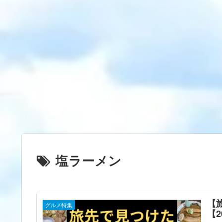
塩ラーメン
【
グルメ特集
【2