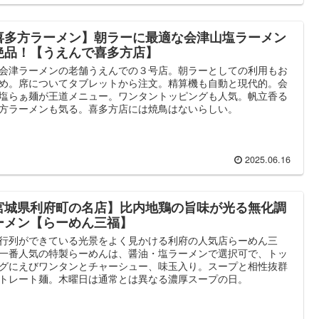
喜多方ラーメン】朝ラーに最適な会津山塩ラーメン
絶品！【うえんで喜多方店】
会津ラーメンの老舗うえんでの３号店。朝ラーとしての利用もお
め。席についてタブレットから注文。精算機も自動と現代的。会
塩らぁ麺が王道メニュー。ワンタントッピングも人気。帆立香る
方ラーメンも気る。喜多方店には焼鳥はないらしい。
2025.06.16
宮城県利府町の名店】比内地鶏の旨味が光る無化調
ーメン【らーめん三福】
行列ができている光景をよく見かける利府の人気店らーめん三
一番人気の特製らーめんは、醤油・塩ラーメンで選択可で、トッ
グにえびワンタンとチャーシュー、味玉入り。スープと相性抜群
トレート麺。木曜日は通常とは異なる濃厚スープの日。