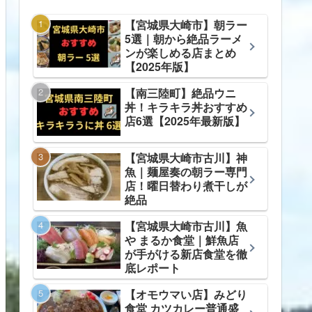
【宮城県大崎市】朝ラー
5選｜朝から絶品ラーメ
ンが楽しめる店まとめ
【2025年版】
【南三陸町】絶品ウニ
丼！キラキラ丼おすすめ
店6選【2025年最新版】
【宮城県大崎市古川】神
魚｜麺屋奏の朝ラー専門
店！曜日替わり煮干しが
絶品
【宮城県大崎市古川】魚
や まるか食堂｜鮮魚店
が手がける新店食堂を徹
底レポート
【オモウマい店】みどり
食堂 カツカレー普通盛