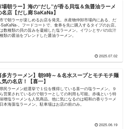
市場朝ラー】海の“だし”が香る貝塩＆魚醤油ラーメ
名店【だし廊 SaKaNa】
市で朝ラーが楽しめるお店を発見。水産物仲卸市場内にある、だ
-SaKaNa-。フードコートで、食券を先に購入するタイプのお店。
は数種類の貝の旨みを凝縮した塩ラーメン。イワシとサバの出汁
種類の醤油をブレンドした醤油ラーメン。
2025.07.02
喜多方ラーメン】朝9時～＆名水スープとモチモチ麺
人気の名店！【喜一】
県民ラーメン総選挙で１位を獲得している喜一の塩ラーメン。９
ら営業されているので朝ラーとしての利用も可能。赤魂という特
味噌塩ラーメンも人気商品。他に気になるのは昭和の香りラーメ
日本海藻塩ラーメン。駐車場はお店の前のみ。
2025.06.19