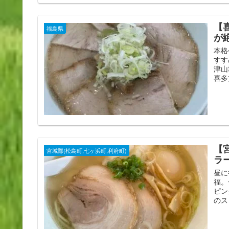
【
福島県
が
本格
すす
津山
喜多
【
宮城郡(松島町,七ヶ浜町,利府町)
ラ
昼に
福。
ピン
のス