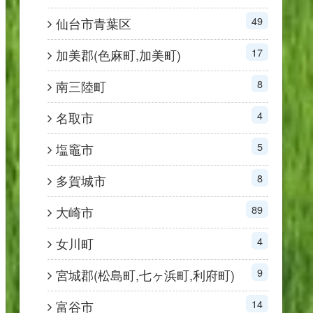
49
仙台市青葉区
17
加美郡(色麻町,加美町)
8
南三陸町
4
名取市
5
塩竈市
8
多賀城市
89
大崎市
4
女川町
9
宮城郡(松島町,七ヶ浜町,利府町)
14
富谷市