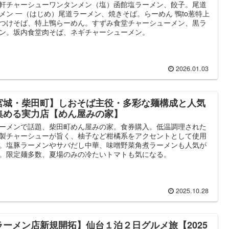
軒チャーシューワンタンメン（塩）函館塩ラーメン、餃子。尾道
メン 一（はじめ）尾道ラーメン、焼きそば。らーめん 鴨to葱特上
つけそば、特上鴨らーめん。すずみ食堂チャーシューメン、黒ラ
ン。坂内食堂肉そば、ネギチャーシューメン。
2026.01.03
宮城・柴田町】しおそば主役・多彩な麺構成と人気
集める実力店【めん屋みの家】
ーメンで話題、柴田町めん屋みの家。食券購入。低温調理された
製チャーシューが旨く、柚子など柑橘系をアクセントとして使用
。塩豚ラーメンやサバだし中華、味噌野菜角煮ラーメンも人気が
。限定麺多数、夏場のみの冷たいトマトも気になる。
2025.10.28
ラーメン店新規開拓】仙台１泊２日グルメ旅【2025