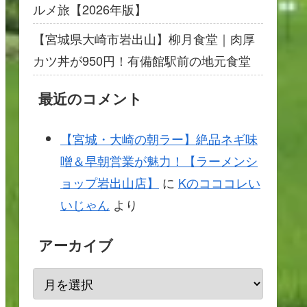
ルメ旅【2026年版】
【宮城県大崎市岩出山】柳月食堂｜肉厚
カツ丼が950円！有備館駅前の地元食堂
最近のコメント
【宮城・大崎の朝ラー】絶品ネギ味
噌＆早朝営業が魅力！【ラーメンシ
ョップ岩出山店】
に
Kのコココレい
いじゃん
より
アーカイブ