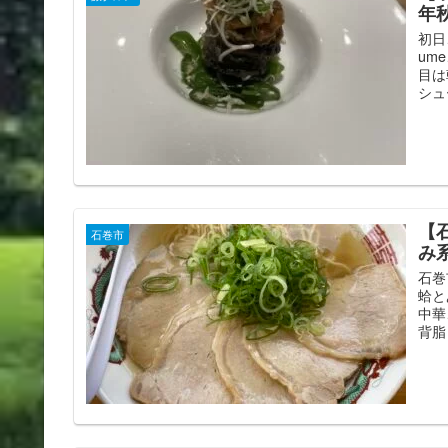
年秋
初日
um
目は
シュ
【
石巻市
み
石巻
蛤と
中華
背脂