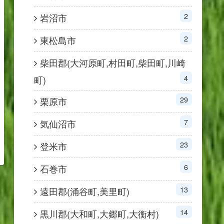
2
岩沼市
2
東松島市
柴田郡(大河原町,村田町,柴田町,川崎
4
町)
29
栗原市
7
気仙沼市
23
登米市
6
石巻市
13
遠田郡(涌谷町,美里町)
14
黒川郡(大和町,大郷町,大衡村)