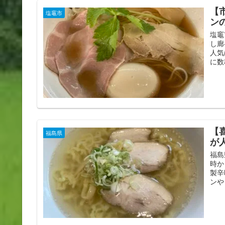
【
塩竈市
ンの
塩竈
し廊
人気
に数
【
福島県
が
福島
時か
製辛
ンや