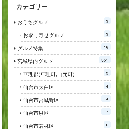
カテゴリー
3
おうちグルメ
3
お取り寄せグルメ
16
グルメ特集
351
宮城県内グルメ
3
亘理郡(亘理町,山元町)
4
仙台市太白区
14
仙台市宮城野区
17
仙台市泉区
6
仙台市若林区