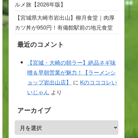
ルメ旅【2026年版】
【宮城県大崎市岩出山】柳月食堂｜肉厚
カツ丼が950円！有備館駅前の地元食堂
最近のコメント
【宮城・大崎の朝ラー】絶品ネギ味
噌＆早朝営業が魅力！【ラーメンシ
ョップ岩出山店】
に
Kのコココレい
いじゃん
より
アーカイブ