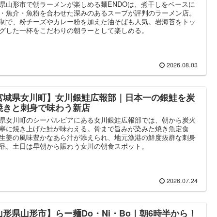
県山形市で朝ラーメンが楽しめる麺ENDOは、煮干しをベースに
・魚介・魚粉を合わせた深みのあるスープが評判のラーメン店。
制で、粉チーズやカレー粉を加えた油そばも人気。岩海苔をトッ
グした一杯をこだわりの朝ラーとして楽しめる。
2026.08.03
宮城県女川町】女川銀鮭広報部｜日本一の銀鮭を炭
焼きと刺身で味わう新店
県女川町のシーパルビアにある女川銀鮭広報部では、朝から炭火
寧に焼き上げた鮭が味わえる。骨まで旨みが染みた焼き魚定食
生姜の風味豊かなあら汁が添えられ、地元漁港の鮮度抜群な刺身
品。土日は早朝から賑わう女川の朝食スポット。
2026.07.24
山形県山形市】らー麺Do・Ni・Bo｜朝6時半から！