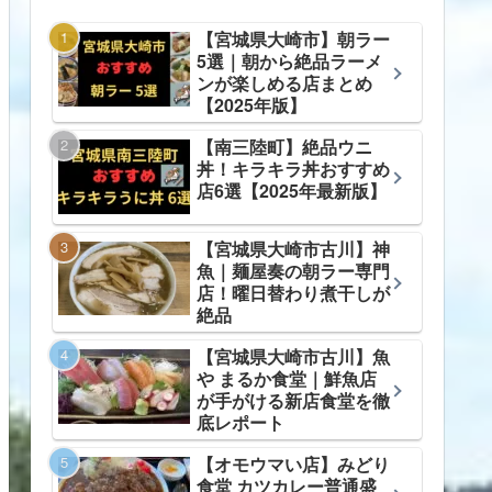
【宮城県大崎市】朝ラー
5選｜朝から絶品ラーメ
ンが楽しめる店まとめ
【2025年版】
【南三陸町】絶品ウニ
丼！キラキラ丼おすすめ
店6選【2025年最新版】
【宮城県大崎市古川】神
魚｜麺屋奏の朝ラー専門
店！曜日替わり煮干しが
絶品
【宮城県大崎市古川】魚
や まるか食堂｜鮮魚店
が手がける新店食堂を徹
底レポート
【オモウマい店】みどり
食堂 カツカレー普通盛