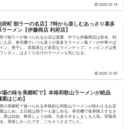
2026.03.18
利府町 朝ラーの名店】7時から楽しむあっさり喜多
系ラーメン【伊藤商店 利府店】
県で朝ラーが食べられるお店は貴重、中でも伊藤商店は有名。利
に入店。券売機でいつも迷うが喜多方ラーメン風？！の中華そば
イン。煮干し、背脂系など多彩なラインナップ。トッピングは煮
ワンタン。はまぐり出汁のラーメンも気になる。
2025.12.25
本場の味を美郷町で】本格和歌山ラーメンが絶品
麺屋はじめ】
県の美郷町で食べられる本格的な和歌山ラーメンが味わえるお店
屋はじめ。土日祝は朝ラーも楽しめる。券売機で食券購入するタ
。席は自由。豚骨しょうゆ味。九条ネギましましも人気。背脂系
る。美味しかったです、ごちそうさまでした。