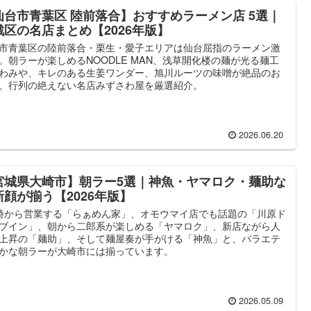
仙台市青葉区 陸前落合】おすすめラーメン店 5選｜
戦区の名店まとめ【2026年版】
市青葉区の陸前落合・栗生・愛子エリアは仙台屈指のラーメン激
。朝ラーが楽しめるNOODLE MAN、浅草開化楼の麺が光る麺工
わみや、キレのある生姜ワンダー、旭川ルーツの味噌が絶品のお
、行列の絶えない名店みずさわ屋を厳選紹介。
2026.06.20
宮城県大崎市】朝ラー5選｜神魚・ヤマロク・麺助な
新顔が揃う【2026年版】
時から営業する「らぁめん家」、オモウマイ店でも話題の「川原ド
ブイン」、朝から二郎系が楽しめる「ヤマロク」、新店ながら人
上昇の「麺助」、そして麺屋奏が手がける「神魚」と、バラエテ
かな朝ラーが大崎市には揃っています。
2026.05.09