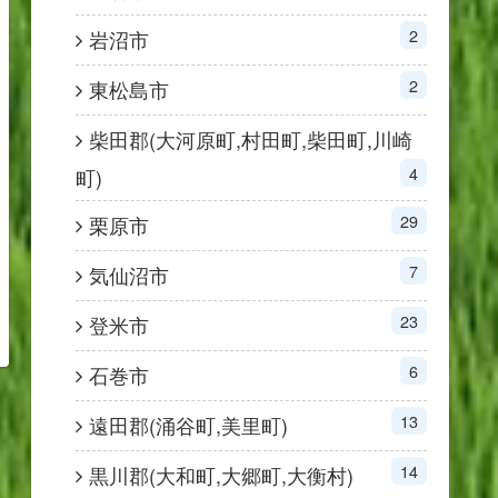
2
岩沼市
2
東松島市
柴田郡(大河原町,村田町,柴田町,川崎
4
町)
29
栗原市
7
気仙沼市
23
登米市
6
石巻市
13
遠田郡(涌谷町,美里町)
14
黒川郡(大和町,大郷町,大衡村)