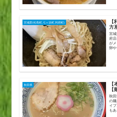
【
宮城郡(松島町,七ヶ浜町,利府町)
方
宮城
府店
がメ
卵や
【
秋田県
【
秋田
の麺
イプ
もあ