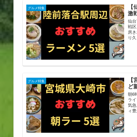
【
グルメ特集
激
仙台
戦区
房き
り久
【
グルメ特集
ど
朝6
ライ
気急
ィ豊