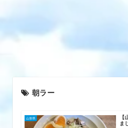
朝ラー
【
山形県
ま