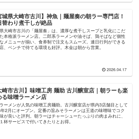
宮城県大崎市古川】神魚｜麺屋奏の朝ラー専門店！
日替わり煮干しが絶品
県大崎市古川の「麺屋奏」は、濃厚な煮干しスープと乳化にこだ
た本格派ラーメン店。二郎系ラーメンや油そば、鶏そばなど個性
なメニューが揃い、食券制で注文もスムーズ。連日行列ができる
店、ベンチで待てる環境も好評。木金は朝から営業。
2026.04.17
大崎市古川】味噌工房 麺助 古川醸室店｜朝ラーも楽
める味噌ラーメン店
ラーメンが人気の味噌工房麺助。古川醸室店が県内3店舗目として
26年2月にオープン。定番の旨みそラーメンは王道の味噌味でコク
味が良いと評判。朝ラーはチャーシューたっぷりの肉まみれに、
１杯サービスで付いてきたりとお得。