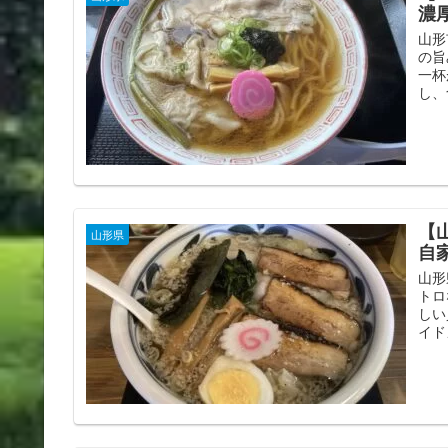
濃
山形
の旨
一杯
し、
【
山形県
自
山形
トロ
しい
イド