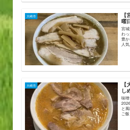
【
大崎市
曜
宮城
わっ
豊か
人気
【
大崎市
し
味噌
20
と風
ご飯