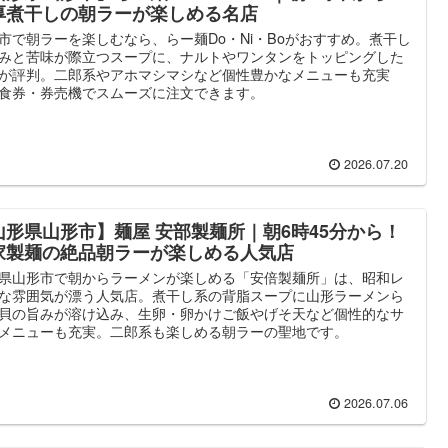
厚煮干しの朝ラーが楽しめる名店
市で朝ラーを楽しむなら、らー麺Do・Ni・Boがおすすめ。煮干し
みと苦味が際立つスープに、ナルトやワンタンをトッピングした
が評判。二郎系やアホマシマシなど個性豊かなメニューも充実
食券・券売機でスムーズに注文できます。
2026.07.20
山形県山形市】麺屋 安部製麺所｜朝6時45分から！
家製麺の絶品朝ラーが楽しめる人気店
県山形市で朝からラーメンが楽しめる「安倍製麺所」は、昭和レ
な雰囲気が漂う人気店。煮干し系の背脂スープに山形ラーメンら
貝の旨みが溶け込み、生卵・卵かけご飯やげそ天など個性的なサ
メニューも充実。二郎系も楽しめる朝ラーの聖地です。
2026.07.06