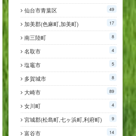
49
仙台市青葉区
17
加美郡(色麻町,加美町)
8
南三陸町
4
名取市
5
塩竈市
8
多賀城市
89
大崎市
4
女川町
9
宮城郡(松島町,七ヶ浜町,利府町)
14
富谷市