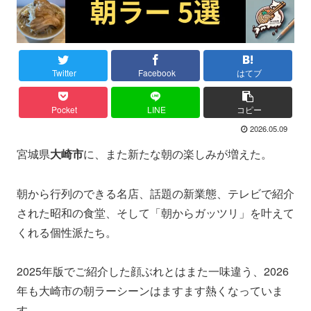
Twitter
Facebook
はてブ
Pocket
LINE
コピー
2026.05.09
宮城県
大崎市
に、また新たな朝の楽しみが増えた。
朝から行列のできる名店、話題の新業態、テレビで紹介
された昭和の食堂、そして「朝からガッツリ」を叶えて
くれる個性派たち。
2025年版でご紹介した顔ぶれとはまた一味違う、2026
年も大崎市の朝ラーシーンはますます熱くなっていま
す。