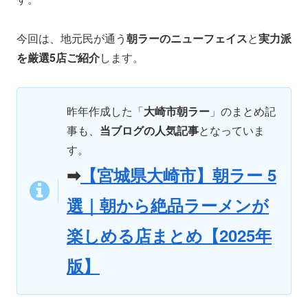
今回は、地元民が通う
朝ラーのニューフェイス
と
実力派
を厳選5店ご紹介
します。
昨年作成した「
大崎市朝ラー
」のまとめ記
事も、
当ブログの人気記事
となっていま
す。
➡
【宮城県大崎市】朝ラー 5
選｜朝から絶品ラーメンが
楽しめる店まとめ【2025年
版】