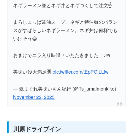
ネギラーメン並とネギ丼とネギづくしで注文☝️
まろしょっぱ醤油スープ、ネギと特注麺のバラン
スがすばらしいネギラーメン。ネギ丼は何杯でも
いけそう😁
おまけでニラ入り味噌？いただきました！ﾗｯｷｰ
美味い😋大満足🈵
pic.twitter.com/tEpPGiLLiw
— 気まぐれ美味いもん紀行 (@Ts_umaimonkiko)
November 22, 2025
川原ドライブイン