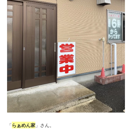
「
らぁめん家
」さん。