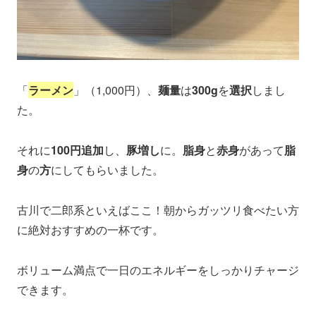
「
ラーメン
」（1,000円）、
麺量
は
300g
を
選択
しまし
た。
それに
100円追加
し、
豚増し
に。
脂身
と
赤身
があって
脂
身
の
方
にしてもらいました。
古川で二郎系といえばここ！朝からガッツリ食べたい方
に絶対おすすめの一杯です。
ボリューム満点で一日のエネルギーをしっかりチャージ
できます。