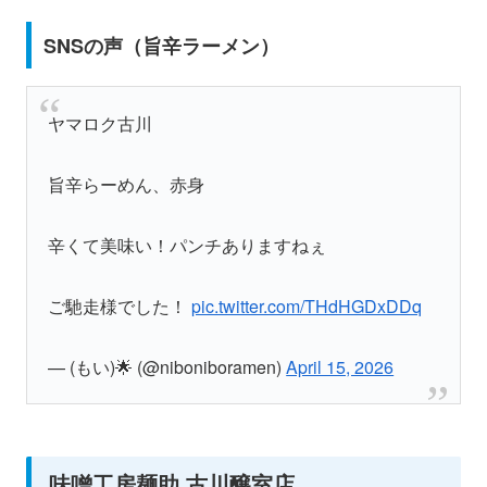
SNSの声（旨辛ラーメン）
ヤマロク古川
旨辛らーめん、赤身
辛くて美味い！パンチありますねぇ
ご馳走様でした！
pic.twitter.com/THdHGDxDDq
— (もい)🌟 (@niboniboramen)
April 15, 2026
味噌工房麺助 古川醸室店