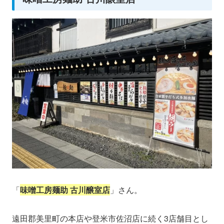
「
味噌工房麺助 古川醸室店
」さん。
遠田郡美里町の本店や登米市佐沼店に続く3店舗目とし