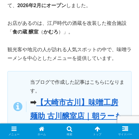
て、
2026年2月にオープン
しました。
お店があるのは、江戸時代の酒蔵を改装した複合施設
「
食の蔵 醸室
（
かむろ
）」。
観光客や地元の人が訪れる人気スポットの中で、味噌ラ
ーメンを中心としたメニューを提供しています。
当ブログで作成した記事はこちらになりま
す。
➡
【大崎市古川】味噌工房
麺助 古川醸室店｜朝ラーも
楽しめる味噌ラーメン店
メニュー
ホーム
検索
トップ
サイドバー