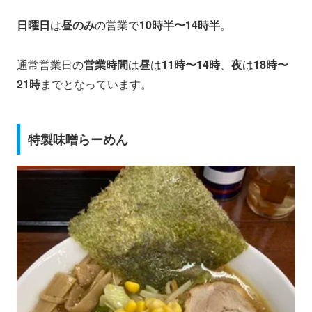
日曜日
は
昼のみ
の営業で
10時半〜14時半
。
通常営業日の
営業時間
は
昼
は
11時〜14時
、
夜
は
18時〜
21時
までとなっています。
特製味噌らーめん