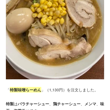
「
特製味噌らーめん
」（1,130円）を注文しました。
特製
は
バラチャーシュー
、
鶏チャーシュー
、
メンマ
、
味