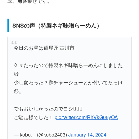
玉
、
海苔
乗せです。
SNSの声（特製ネギ味噌らーめん）
今日のお昼は麺屋匠 古川市
久々だったので特製ネギ味噌らーめんにしました
😋
少し変わった？鶏チャーシューとか付いてたっけ
🙃。
でもおいしかったのでヨシ🙆🏻‍♀️
ご馳走様でした！
pic.twitter.com/RhVkG05yOA
— kobo。 (@kobo2403)
January 14, 2024