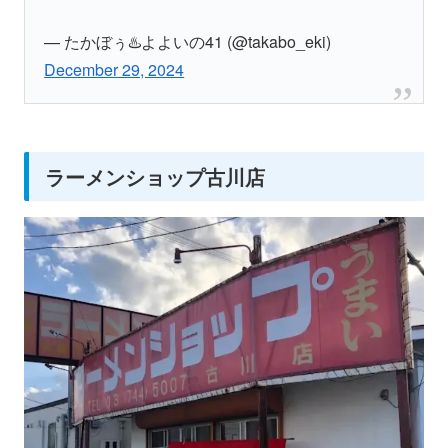
— たかぼぅ♨️よよいの41 (@takabo_eki)
December 29, 2024
ラーメンショップ古川店