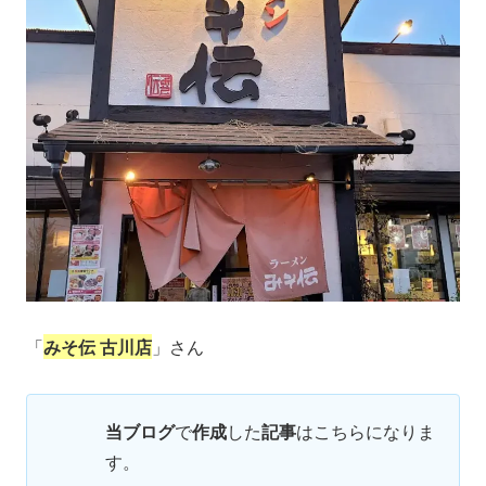
「
みそ伝 古川店
」さん
当ブログ
で
作成
した
記事
はこちらになりま
す。