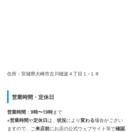
住所：宮城県大崎市古川穂波４丁目１−１８
営業時間・定休日
営業時間
：
9時〜19時
まで
※
営業時間
や
定休日
は、
状況
により
変わる
場合がござい
ますので、ご
来店前
にお店の公式ウェブサイト等で
確認