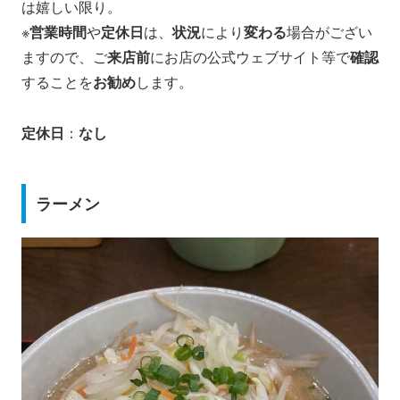
は嬉しい限り。
※
営業時間
や
定休日
は、
状況
により
変わる
場合がござい
ますので、ご
来店前
にお店の公式ウェブサイト等で
確認
することを
お勧め
します。
定休日
：
なし
ラーメン