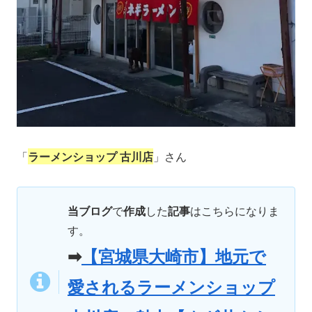
「
ラーメンショップ 古川店
」さん
当ブログ
で
作成
した
記事
はこちらになりま
す。
➡
【宮城県大崎市】地元で
愛されるラーメンショップ