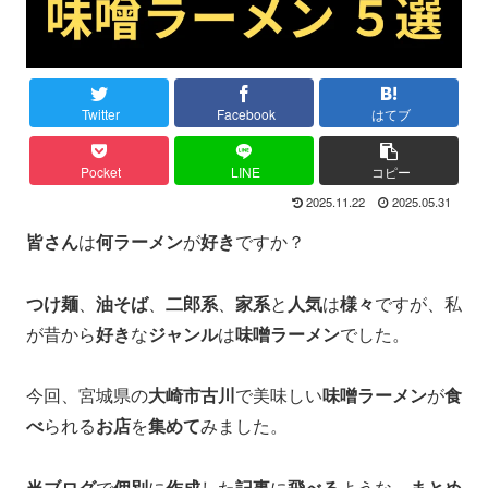
Twitter
Facebook
はてブ
Pocket
LINE
コピー
2025.11.22
2025.05.31
皆さん
は
何ラーメン
が
好き
ですか？
つけ麺
、
油そば
、
二郎系
、
家系
と
人気
は
様々
ですが、私
が昔から
好き
な
ジャンル
は
味噌ラーメン
でした。
今回、宮城県の
大崎市古川
で美味しい
味噌ラーメン
が
食
べ
られる
お店
を
集めて
みました。
当ブログ
で
個別
に
作成
した
記事
に
飛べる
ような、
まとめ