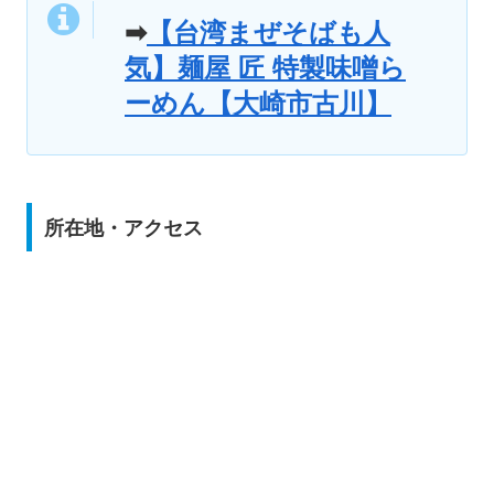
➡
【台湾まぜそばも人
気】麺屋 匠 特製味噌ら
ーめん【大崎市古川】
所在地・アクセス