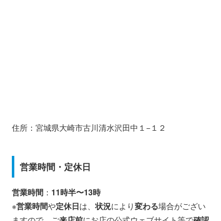
住所：宮城県大崎市古川清水沢田中１−１２
営業時間・定休日
営業時間
：
11時半〜13時
※
営業時間
や
定休日
は、
状況
により
変わる
場合がござい
ますので、ご
来店前
にお店の公式ウェブサイト等で
確認