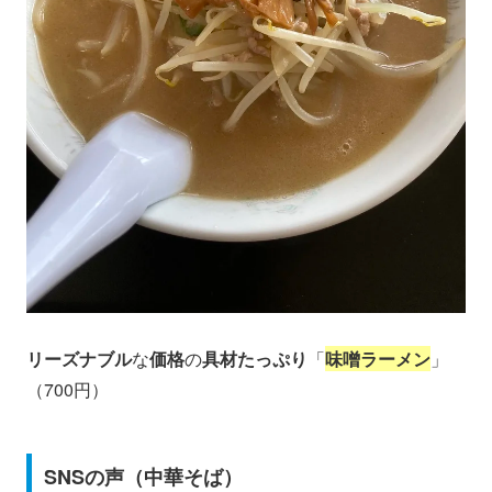
リーズナブル
な
価格
の
具材たっぷり
「
味噌ラーメン
」
（700円）
SNSの声（中華そば）