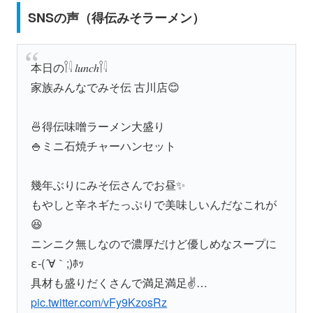
SNSの声（得伝みそラーメン）
本日の𓌉𓇋 𝑙𝑢𝑛𝑐ℎ𓌉𓇋
家族みんなでみそ伝 古川店😊
🍜得伝味噌ラーメン大盛り
🍚ミニ石焼チャーハンセット
幾年ぶりにみそ伝さんでお昼✨️
もやしと辛ネギたっぷりで美味しいんだなこれが
😆
ニンニク無しなので濃厚だけど優しめなスープに
ε-(´∀｀;)ﾎｯ
具材も盛りだくさんで満足満足✌️…
pic.twitter.com/vFy9KzosRz