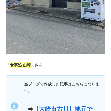
「
食事処 山崎
」さん
当ブログ
で
作成
した
記事
はこちらになりま
す。
➡
【大崎市古川】地元で