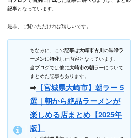
記事
となっています。
是非、ご覧いただければ嬉しいです。
ちなみに、この
記事
は
大崎市古川
の
味噌ラ
ーメン
に
特化
した内容となっています。
当ブログでは他に
大崎市の朝ラー
について
まとめた記事もあります。
➡
【宮城県大崎市】朝ラー 5
選｜朝から絶品ラーメンが
楽しめる店まとめ【2025年
版】