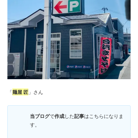
「
麺屋 匠
」さん
当ブログ
で
作成
した
記事
はこちらになりま
す。