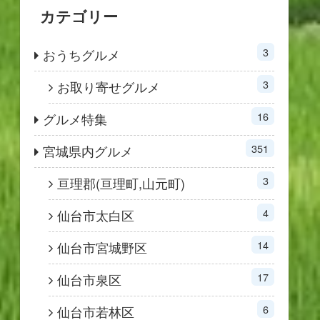
カテゴリー
3
おうちグルメ
3
お取り寄せグルメ
16
グルメ特集
351
宮城県内グルメ
3
亘理郡(亘理町,山元町)
4
仙台市太白区
14
仙台市宮城野区
17
仙台市泉区
6
仙台市若林区