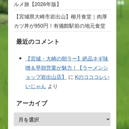
ルメ旅【2026年版】
【宮城県大崎市岩出山】柳月食堂｜肉厚
カツ丼が950円！有備館駅前の地元食堂
最近のコメント
【宮城・大崎の朝ラー】絶品ネギ味
噌＆早朝営業が魅力！【ラーメンシ
ョップ岩出山店】
に
Kのコココレい
いじゃん
より
アーカイブ