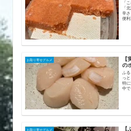
「こ
「北
辛さ
便利
【
お取り寄せグルメ
の
ふる
っと
特に
中で
【
お取り寄せグルメ