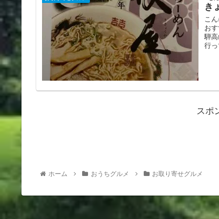
き
こん
おす
騨高
行っ
スポ
ホーム
おうちグルメ
お取り寄せグルメ