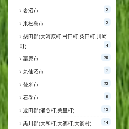
2
岩沼市
2
東松島市
柴田郡(大河原町,村田町,柴田町,川崎
4
町)
29
栗原市
7
気仙沼市
23
登米市
6
石巻市
13
遠田郡(涌谷町,美里町)
14
黒川郡(大和町,大郷町,大衡村)