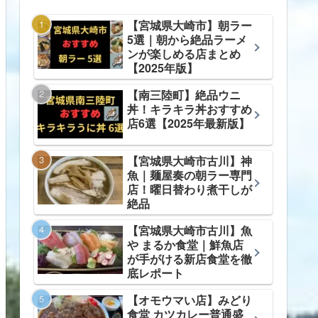
【宮城県大崎市】朝ラー
5選｜朝から絶品ラーメ
ンが楽しめる店まとめ
【2025年版】
【南三陸町】絶品ウニ
丼！キラキラ丼おすすめ
店6選【2025年最新版】
【宮城県大崎市古川】神
魚｜麺屋奏の朝ラー専門
店！曜日替わり煮干しが
絶品
【宮城県大崎市古川】魚
や まるか食堂｜鮮魚店
が手がける新店食堂を徹
底レポート
【オモウマい店】みどり
食堂 カツカレー普通盛