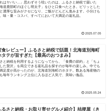
れはヤバい…」思わずそう呟いたのは、ふるさと納税で届いた
海道鹿部町のほぐし明太子」をひと口食べたとき。ピリッとした
と濃厚な旨みがクセになり、ご飯がどんどん進みます。小分けも
。味・量・コスパ、すべてにおいて大満足の返礼品。
2025.07.05
実食レビュー】ふるさと納税で話題！北海道別海町
ホタテが旨すぎた【最高のおつまみ】
さと納税を利用するようになってから、「食費の節約」と「ちょ
した贅沢」を両立できる返礼品を探すのが毎年の楽しみ。中でも
満足度が高かったのが、北海道別海町のホタテ。数ある海産物の
も毎年ランキング上位に入るほど人気で、美味い逸品。
2025.05.24
ふるさと納税・お取り寄せグルメ紹介】桔梗屋（き