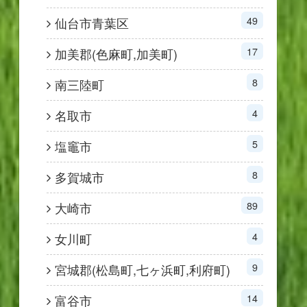
49
仙台市青葉区
17
加美郡(色麻町,加美町)
8
南三陸町
4
名取市
5
塩竈市
8
多賀城市
89
大崎市
4
女川町
9
宮城郡(松島町,七ヶ浜町,利府町)
14
富谷市