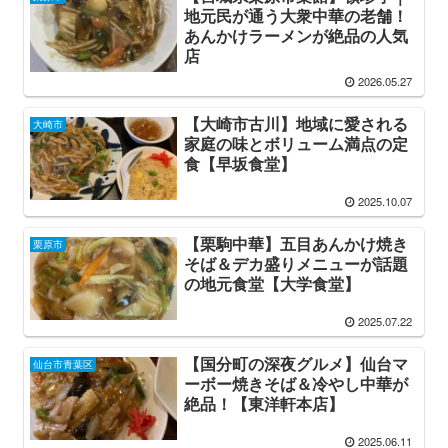
地元民が通う大衆中華の老舗！
あんかけラーメンが絶品の人気
店
2026.05.27
【大崎市古川】地域に愛される
大崎市
家庭の味とボリューム満点の定
食【早坂食堂】
2025.10.07
【栗駒中華】五目あんかけ焼き
栗原市
そば＆デカ盛りメニューが話題
の地元食堂【大学食堂】
2025.07.22
【国分町の深夜グルメ】仙台マ
仙台市青葉区
ーボー焼きそば＆冷やし中華が
絶品！【東洋軒本店】
2025.06.11