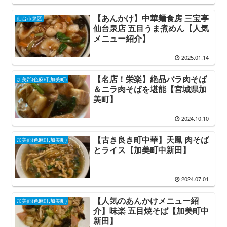
【あんかけ】中華麺食房 三宝亭
仙台市泉区
仙台泉店 五目うま煮めん【人気
メニュー紹介】
2025.01.14
【名店！栄楽】絶品バラ肉そば
加美郡(色麻町,加美町)
＆ニラ肉そばを堪能【宮城県加
美町】
2024.10.10
【古き良き町中華】天鳳 肉そば
加美郡(色麻町,加美町)
とライス【加美町中新田】
2024.07.01
【人気のあんかけメニュー紹
加美郡(色麻町,加美町)
介】味楽 五目焼そば【加美町中
新田】