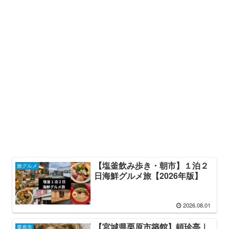
【塩釜飲み歩き・朝市】１泊２
旅グルメ
日海鮮グルメ旅【2026年版】
2026.08.01
【宮城県栗原市築館】頓珍亭｜
栗原市