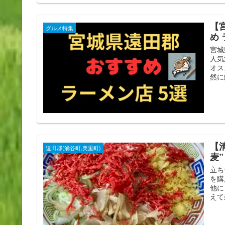
【
グルメ特集
め 
宮城
人気
オス
然に
【
遠田郡(涌谷町,美里町)
麦”
立ち
を購
他に
えて