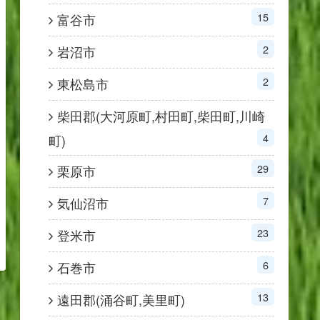
15
富谷市
2
岩沼市
2
東松島市
柴田郡(大河原町,村田町,柴田町,川崎
4
町)
29
栗原市
7
気仙沼市
23
登米市
6
石巻市
13
遠田郡(涌谷町,美里町)