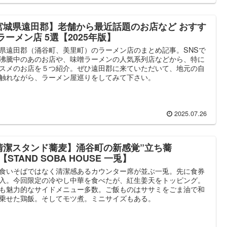
宮城県遠田郡】老舗から最近話題のお店など おすす
ラーメン店 5選【2025年版】
県遠田郡（涌谷町、美里町）のラーメン店のまとめ記事。SNSで
沸騰中のあのお店や、味噌ラーメンの人気系列店などから、特に
スメのお店を５つ紹介。ぜひ遠田郡に来ていただいて、地元の自
触れながら、ラーメン屋巡りをしてみて下さい。
2025.07.26
清潔スタンド蕎麦】涌谷町の新感覚”立ち蕎
【STAND SOBA HOUSE 一兎】
食いそばではなく清潔感あるカウンター席が並ぶ一兎。先に食券
入。今回限定の冷やし中華を食べたが、紅生姜天をトッピング。
も魅力的なサイドメニュー多数。ご飯ものはササミをごま油で和
乗せた鶏飯。そしてモツ煮。ミニサイズもある。