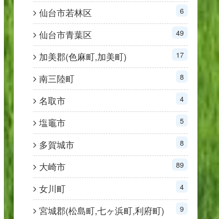
6
仙台市若林区
49
仙台市青葉区
17
加美郡(色麻町,加美町)
8
南三陸町
4
名取市
5
塩竈市
8
多賀城市
89
大崎市
4
女川町
9
宮城郡(松島町,七ヶ浜町,利府町)