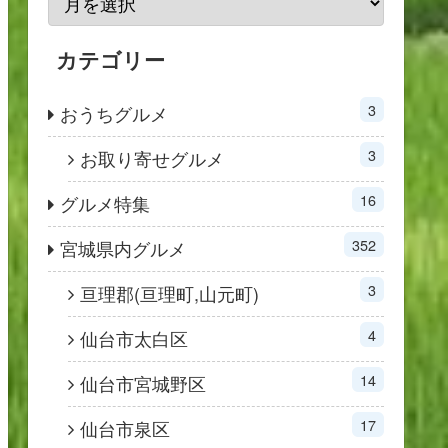
カテゴリー
3
おうちグルメ
3
お取り寄せグルメ
16
グルメ特集
352
宮城県内グルメ
3
亘理郡(亘理町,山元町)
4
仙台市太白区
14
仙台市宮城野区
17
仙台市泉区