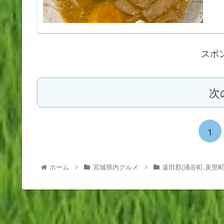
スポ
次
1
ホーム
宮城県内グルメ
遠田郡(涌谷町,美里町