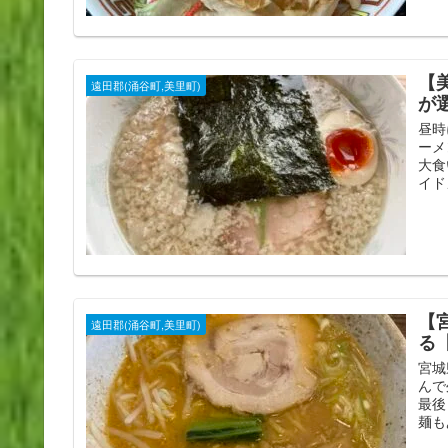
【
遠田郡(涌谷町,美里町)
が
昼時
ーメ
大食
イド
【
遠田郡(涌谷町,美里町)
る
宮城
んで
最後
麺も