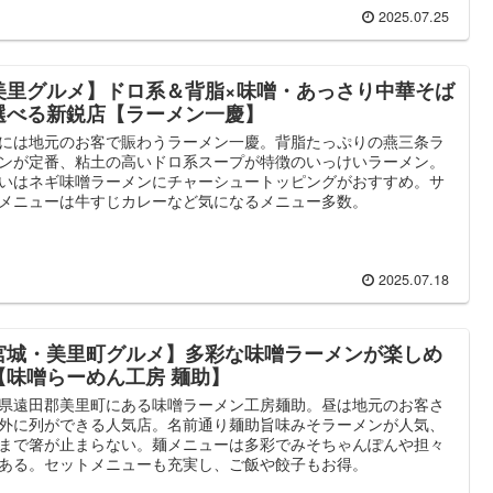
2025.07.25
美里グルメ】ドロ系＆背脂×味噌・あっさり中華そば
選べる新鋭店【ラーメン一慶】
には地元のお客で賑わうラーメン一慶。背脂たっぷりの燕三条ラ
ンが定番、粘土の高いドロ系スープが特徴のいっけいラーメン。
いはネギ味噌ラーメンにチャーシュートッピングがおすすめ。サ
メニューは牛すじカレーなど気になるメニュー多数。
2025.07.18
宮城・美里町グルメ】多彩な味噌ラーメンが楽しめ
【味噌らーめん工房 麺助】
県遠田郡美里町にある味噌ラーメン工房麺助。昼は地元のお客さ
外に列ができる人気店。名前通り麺助旨味みそラーメンが人気、
まで箸が止まらない。麺メニューは多彩でみそちゃんぽんや担々
ある。セットメニューも充実し、ご飯や餃子もお得。