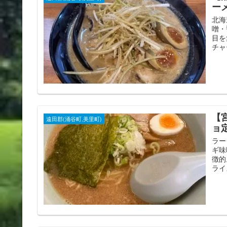
ー
北海
噌・
目を
チャ
【
遠田郡(涌谷町,美里町)
ョ
ラー
ギ味
徴的
ライ