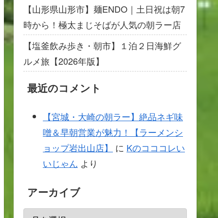
【山形県山形市】麺ENDO｜土日祝は朝7
時から！極太まじそばが人気の朝ラー店
【塩釜飲み歩き・朝市】１泊２日海鮮グ
ルメ旅【2026年版】
最近のコメント
【宮城・大崎の朝ラー】絶品ネギ味
噌＆早朝営業が魅力！【ラーメンシ
ョップ岩出山店】
に
Kのコココレい
いじゃん
より
アーカイブ