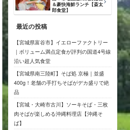
＆豪快海鮮ランチ【斎太
郎食堂】
最近の投稿
【宮城県富谷市】イエローファクトリー
｜ボリューム満点定食が評判の国道4号線
沿い超人気食堂
【宮城県南三陸町】そば処 京極｜並盛
400g！老舗の手打ちそばがデカ盛りで絶
品
【宮城・大崎市古川】ソーキそば・三枚
肉そばが楽しめる沖縄料理店【沖縄そ
ば】