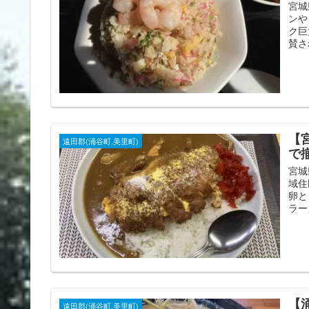
宮城
ンや
ク巨
賛さ
【
遠田郡(涌谷町,美里町)
で
宮城
域住
卵と
ラー
【
遠田郡(涌谷町,美里町)