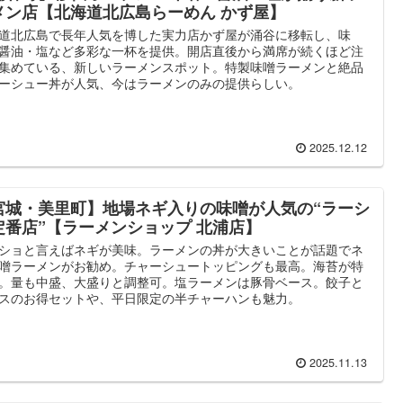
メン店【北海道北広島らーめん かず屋】
道北広島で長年人気を博した実力店かず屋が涌谷に移転し、味
醤油・塩など多彩な一杯を提供。開店直後から満席が続くほど注
集めている、新しいラーメンスポット。特製味噌ラーメンと絶品
ーシュー丼が人気、今はラーメンのみの提供らしい。
2025.12.12
宮城・美里町】地場ネギ入りの味噌が人気の“ラーシ
定番店”【ラーメンショップ 北浦店】
ショと言えばネギが美味。ラーメンの丼が大きいことが話題でネ
噌ラーメンがお勧め。チャーシュートッピングも最高。海苔が特
。量も中盛、大盛りと調整可。塩ラーメンは豚骨ベース。餃子と
スのお得セットや、平日限定の半チャーハンも魅力。
2025.11.13