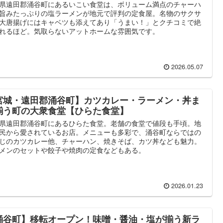
県遠田郡涌谷町にあるいこい食堂は、ボリューム満点のチャーハ
旨みたっぷりの塩ラーメンが地元で評判の定食屋。名物のサクサ
大唐揚げにはキャベツも添えてあり「うまい！」とクチコミで絶
れるほど。気取らないアットホームな雰囲気です。
2026.05.07
宮城・遠田郡涌谷町】カツカレー・ラーメン・丼ま
揃う町の大衆食堂【ひらた食堂】
県遠田郡涌谷町にあるひらた食堂。老舗の食堂で値段も手頃。地
民から愛されているお店。メニューも多彩で、涌谷町ならではの
じのカツカレー他、チャーハン、焼きそば、カツ丼なども魅力。
メンのセットや餃子や焼肉の定食などもある。
2026.01.23
涌谷町】移転オープン！味噌・醤油・塩が揃う新ラ