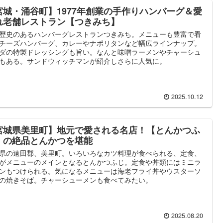
宮城・涌谷町】1977年創業の手作りハンバーグ＆愛
れ老舗レストラン【つきみち】
歴史のあるハンバーグレストランつきみち。メニューも豊富で看
チーズハンバーグ、カレーやナポリタンなど幅広ラインナップ。
ダの特製ドレッシングも旨い。なんと味噌ラーメンやチャーシュ
もある。サンドウィッチマンが紹介しさらに人気に。
2025.10.12
宮城県美里町】地元で愛される名店！【とんかつふ
】の絶品とんかつを堪能
県の遠田郡、美里町。いろいろなカツ料理が食べられる、定食、
がメニューのメインとなるとんかつふじ。定食や丼類にはミニラ
ンもつけられる。気になるメニューは海老フライ丼やウスターソ
の焼きそば。チャーシューメンも食べてみたい。
2025.08.20