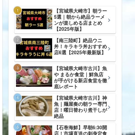
【宮城県大崎市】朝ラー
5選｜朝から絶品ラーメ
ンが楽しめる店まとめ
【2025年版】
【南三陸町】絶品ウニ
丼！キラキラ丼おすすめ
店6選【2025年最新版】
【宮城県大崎市古川】魚
や まるか食堂｜鮮魚店
が手がける新店食堂を徹
底レポート
【宮城県大崎市古川】神
魚｜麺屋奏の朝ラー専門
店！曜日替わり煮干しが
絶品
【石巻海鮮】早朝6:30開
店！市場直送の刺身定食