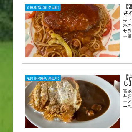
【
遠田郡(涌谷町,美里町)
さ
長い
板の
サラ
ー麺
【
遠田郡(涌谷町,美里町)
じ
宮城
丼類
ーメ
ース