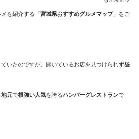
2025.10.12
ルメを紹介する「
」をご
宮城県おすすめグルメマップ
していたのですが、開いているお店を見つけられず
昼
、
で
を誇る
で
地元
根強い人気
ハンバーグレストラン