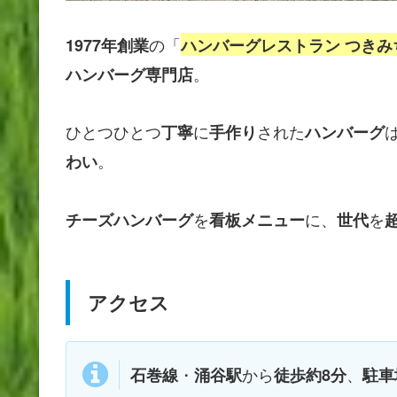
の「
1977年創業
ハンバーグレストラン つきみ
。
ハンバーグ専門店
ひとつひとつ
に
された
丁寧
手作り
ハンバーグ
。
わい
を
に、
を
チーズハンバーグ
看板メニュー
世代
アクセス
・
から
、
石巻線
涌谷駅
徒歩約8分
駐車