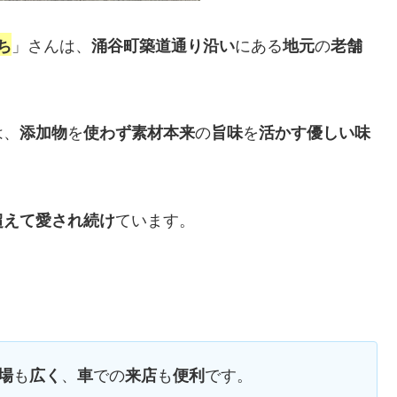
」さんは、
にある
の
ち
涌谷町築道通り沿い
地元
老舗
は、
を
の
を
添加物
使わず素材本来
旨味
活かす優しい味
ています。
超えて愛され続け
も
、
での
も
です。
場
広く
車
来店
便利