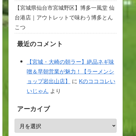
【宮城県仙台市宮城野区】博多一風堂 仙
台港店｜アウトレットで味わう博多とん
こつ
最近のコメント
【宮城・大崎の朝ラー】絶品ネギ味
噌＆早朝営業が魅力！【ラーメンシ
ョップ岩出山店】
に
Kのコココレい
いじゃん
より
アーカイブ