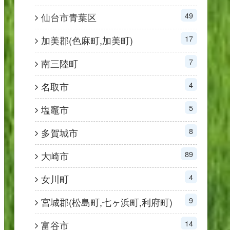
49
仙台市青葉区
17
加美郡(色麻町,加美町)
7
南三陸町
4
名取市
5
塩竈市
8
多賀城市
89
大崎市
4
女川町
9
宮城郡(松島町,七ヶ浜町,利府町)
14
富谷市