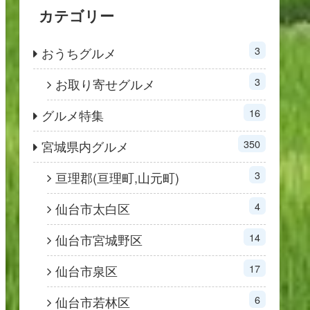
カテゴリー
3
おうちグルメ
3
お取り寄せグルメ
16
グルメ特集
350
宮城県内グルメ
3
亘理郡(亘理町,山元町)
4
仙台市太白区
14
仙台市宮城野区
17
仙台市泉区
6
仙台市若林区