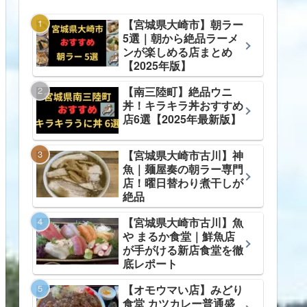
【宮城県大崎市】朝ラー
5選｜朝から絶品ラーメ
ンが楽しめる店まとめ
【2025年版】
【南三陸町】絶品ウニ
丼！キラキラ丼おすすめ
店6選【2025年最新版】
【宮城県大崎市古川】神
魚｜麺屋奏の朝ラー専門
店！曜日替わり煮干しが
絶品
【宮城県大崎市古川】魚
や まるか食堂｜鮮魚店
が手がける新店食堂を徹
底レポート
【オモウマい店】みどり
食堂 カツカレー普通盛