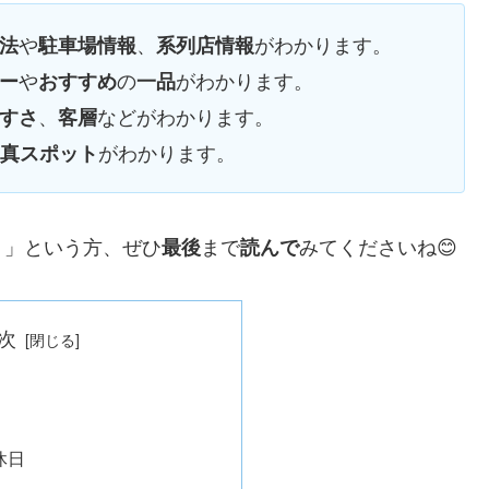
や
、
がわかります。
法
駐車場情報
系列店情報
や
の
がわかります。
ー
おすすめ
一品
、
などがわかります。
すさ
客層
がわかります。
真スポット
！」という方、ぜひ
まで
みてくださいね😊
最後
読んで
次
休日