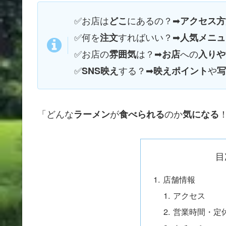
✅お店は
にあるの？➡
どこ
アクセス方
✅何を
すればいい？➡
注文
人気メニュ
✅
お店の
は？➡
への
雰囲気
お店
入りや
✅
する？➡
や
SNS映え
映えポイント
写
「どんな
が
のか
ラーメン
食べられる
気になる
目
店舗情報
アクセス
営業時間・定