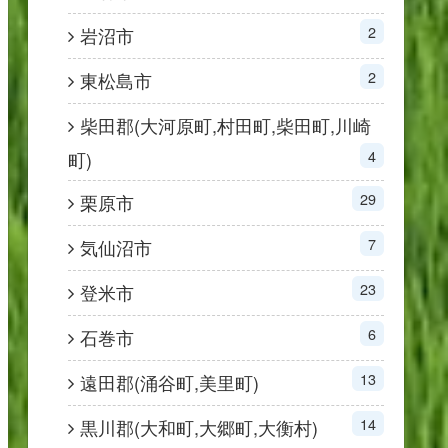
2
岩沼市
2
東松島市
柴田郡(大河原町,村田町,柴田町,川崎
4
町)
29
栗原市
7
気仙沼市
23
登米市
6
石巻市
13
遠田郡(涌谷町,美里町)
14
黒川郡(大和町,大郷町,大衡村)