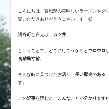
こんにちは、宮城県の美味しいラーメンやグ
覧いただきありがとうございます！😊
と言えば、
。
涌谷町
カツ丼
ということで、どこに行こうかなと
ウロウロ
。
食難民寸前
そんな時に見つけた
が、
の
お店
長い歴史
ある
す。
この
を
と、
ことが
ます⬇️
記事
読む
こんな
分かり