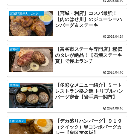
2025.08.10
【宮城・利府】コスパ最強！
宮城郡(松島町,七ヶ浜町,利府町)
【肉のはせ川】のジューシーハ
ンバーグ＆ステーキ
2025.04.24
【富谷市ステーキ専門店】秘伝
富谷市
のタレが絶品！【石焼ステーキ
贅】で極上ランチ
2025.04.10
【多彩なメニュー紹介】ミート
岩手県
レストラン格之進 トリプルハン
バーグ定食【岩手県一関市】
2024.08.10
【デカ盛りハンバーグ】９１９
仙台市泉区
（クイック）Wコンボバーグカ
レー【泉区市名坂】