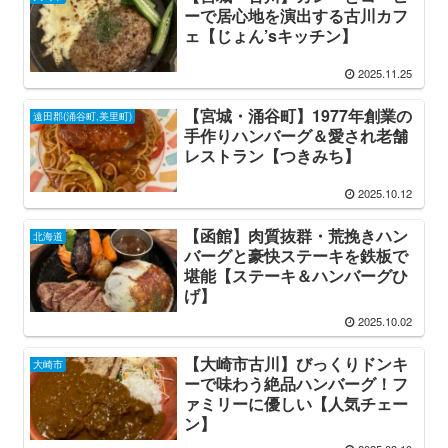
ーで居心地を演出する古川カフ
ェ【じょん’sキッチン】
2025.11.25
【宮城・涌谷町】1977年創業の
遠田郡(涌谷町,美里町)
手作りハンバーグ＆愛され老舗
レストラン【つきみち】
2025.10.12
【函館】肉質抜群・荒挽きハン
北海道
バーグと豪快ステーキを鉄板で
堪能【ステーキ＆ハンバーグひ
げ】
2025.10.02
【大崎市古川】びっくりドンキ
大崎市
ーで味わう絶品ハンバーグ！フ
ァミリーに優しい【人気チェー
ン】