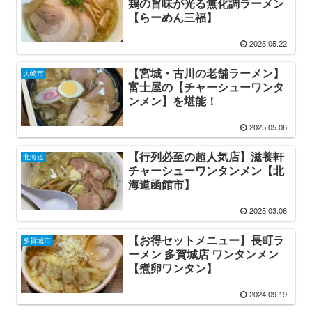
鶏の旨味が光る無化調ラーメン
【らーめん三福】
2025.05.22
【宮城・古川の老舗ラーメン】
大崎市
富士屋の【チャーシューワンタ
ンメン】を堪能！
2025.05.06
【行列必至の超人気店】滋養軒
北海道
チャーシューワンタンメン【北
海道函館市】
2025.03.06
【お得セットメニュー】長町ラ
多賀城市
ーメン 多賀城店 ワンタンメン
【煮卵ワンタン】
2024.09.19