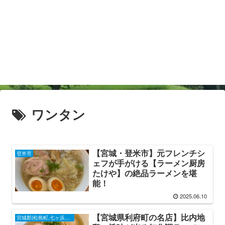
ワンタン
【宮城・登米市】元フレンチシ
登米市
ェフが手がける【ラーメン厨房
たけや】の絶品ラーメンを堪
能！
2025.06.10
【宮城県利府町の名店】比内地
宮城郡(松島町,七ヶ浜町,利府町)