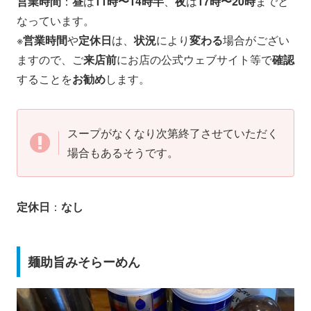
営業時間
：
昼
は
11時〜14時半
、
夜
は
17時〜20時
までと
なっています。
※
営業時間
や
定休日
は、
状況
により
変わる
場合がござい
ますので、ご
来店前
にお店の公式ウェブサイト等で
確認
することを
お勧め
します。
スープがなくなり次第終了させていただく
場合もあるそうです。
定休日
：
なし
麺助旨みそらーめん