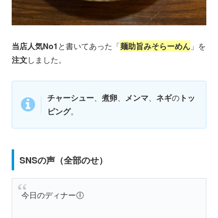
当店人気No1
と書いてあった「
麺助旨みそらーめん
」を
注文
しました。
チャーシュー
、
煮卵
、
メンマ
、
ネギ
の
トッ
ピング
。
SNSの声（全部のせ）
今日のディナー🕕