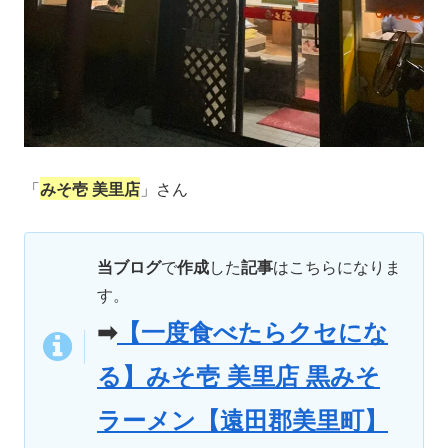
「
みそ壱 美里店
」さん
当ブログ
で
作成
した
記事
はこちらになりま
す。
➡
【一度食べたらクセにな
る】みそ壱 美里店 黒みそ
ラーメン【遠田郡美里町】