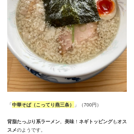
「
中華そば（こってり燕三条）
」（700円）
背脂たっぷり系ラーメン
。
美味
！
ネギトッピング
も
オス
スメ
のようです。