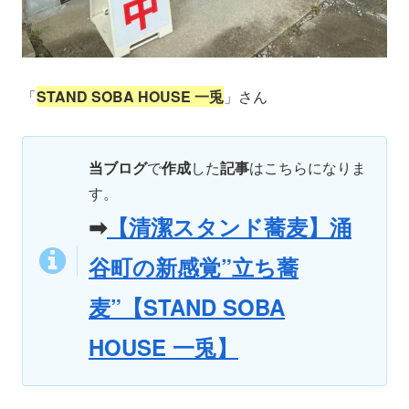
「
STAND SOBA HOUSE 一兎
」さん
当ブログ
で
作成
した
記事
はこちらになりま
す。
➡
【清潔スタンド蕎麦】涌
谷町の新感覚”立ち蕎
麦”【STAND SOBA
HOUSE 一兎】