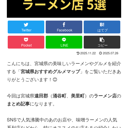
Twitter
Facebook
はてブ
Pocket
LINE
コピー
2025.11.22
2025.07.26
こんにちは、宮城県の美味しいラーメンやグルメを紹介
する「
宮城県おすすめグルメマップ
」をご覧いただきあ
りがとうございます！😊
今回は宮城県
遠田郡
（
涌谷町
、
美里町
）の
ラーメン店
の
まとめ記事
になります。
SNSで人気沸騰中のあのお店や、味噌ラーメンの人気
系列店などから、特にオススメのお店を５つ紹介したい