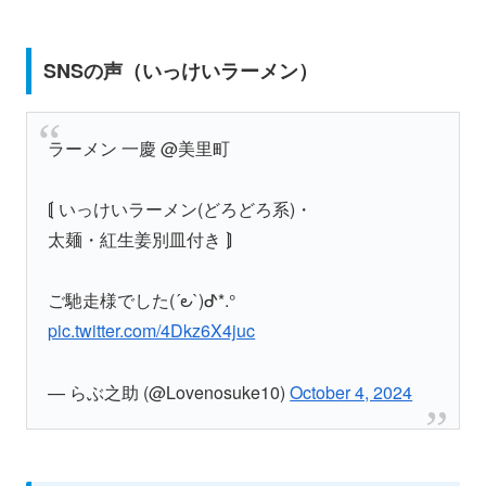
SNSの声（いっけいラーメン）
ラーメン 一慶 @美里町
⟬ いっけいラーメン(どろどろ系)・
太麺・紅生姜別皿付き ⟭
ご馳走様でした(´౿`)ᕷ*.°
pic.twitter.com/4Dkz6X4juc
— らぶ之助 (@Lovenosuke10)
October 4, 2024