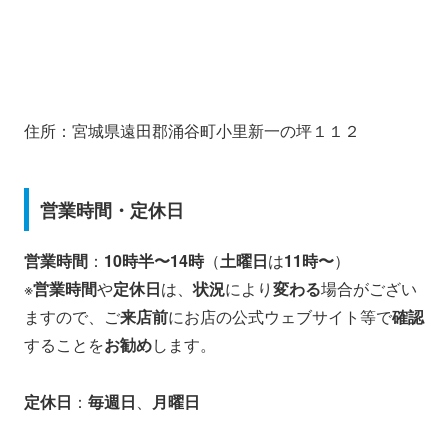
住所：宮城県遠田郡涌谷町小里新一の坪１１２
営業時間・定休日
営業時間
：
10時半〜14時
（
土曜日
は
11時〜
）
※
営業時間
や
定休日
は、
状況
により
変わる
場合がござい
ますので、ご
来店前
にお店の公式ウェブサイト等で
確認
することを
お勧め
します。
定休日
：
毎週日
、
月曜日