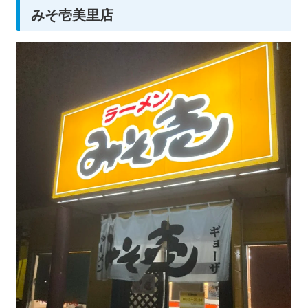
みそ壱美里店