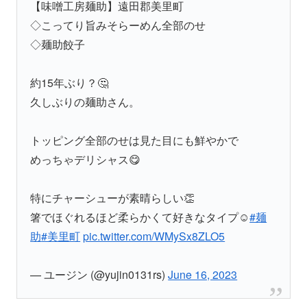
【味噌工房麺助】遠田郡美里町
◇こってり旨みそらーめん全部のせ
◇麺助餃子
約15年ぶり？🤔
久しぶりの麺助さん。
トッピング全部のせは見た目にも鮮やかで
めっちゃデリシャス😋
特にチャーシューが素晴らしい👏
箸でほぐれるほど柔らかくて好きなタイプ☺️
#麺
助
#美里町
pic.twitter.com/WMySx8ZLO5
— ユージン (@yujin0131rs)
June 16, 2023