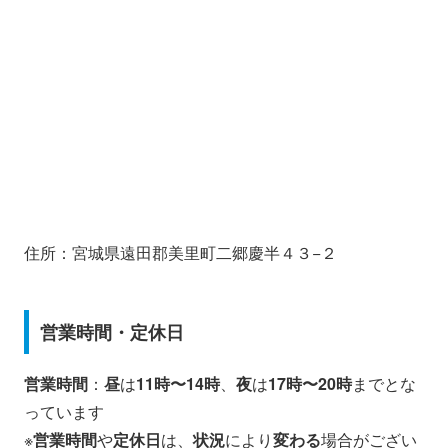
住所：宮城県遠田郡美里町二郷慶半４３−２
営業時間・定休日
営業時間
：
昼
は
11時〜14時
、
夜
は
17時〜20時
までとな
っています
※
営業時間
や
定休日
は、
状況
により
変わる
場合がござい