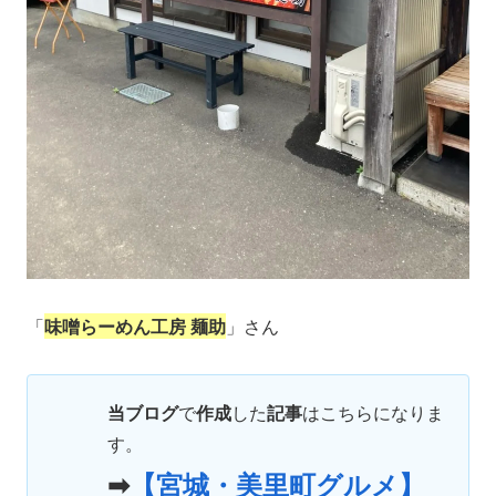
「
味噌らーめん工房 麺助
」さん
当ブログ
で
作成
した
記事
はこちらになりま
す。
➡
【宮城・美里町グルメ】