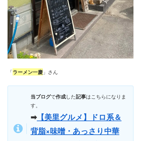
「
ラーメン一慶
」さん
当ブログ
で
作成
した
記事
はこちらになりま
す。
➡
【美里グルメ】ドロ系＆
背脂×味噌・あっさり中華