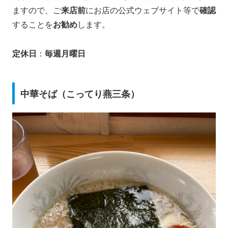
ますので、ご
来店前
にお店の公式ウェブサイト等で
確認
することを
お勧め
します。
定休日
：
毎週月曜日
中華そば（こってり燕三条）