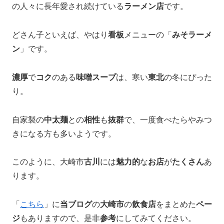
の人々に長年愛され続けている
ラーメン店
です。
どさん子といえば、やはり
看板
メニューの「
みそラーメ
ン
」です。
濃厚
で
コク
のある
味噌スープ
は、寒い
東北
の冬にぴった
り。
自家製の
中太麺
との
相性
も
抜群
で、一度食べたらやみつ
きになる方も多いようです。
このように、大崎市
古川
には
魅力的
な
お店
が
たくさん
あ
ります。
「
こちら
」に
当ブログ
の
大崎市
の
飲食店
をまとめた
ペー
ジ
もありますので、是非
参考
にしてみてください。