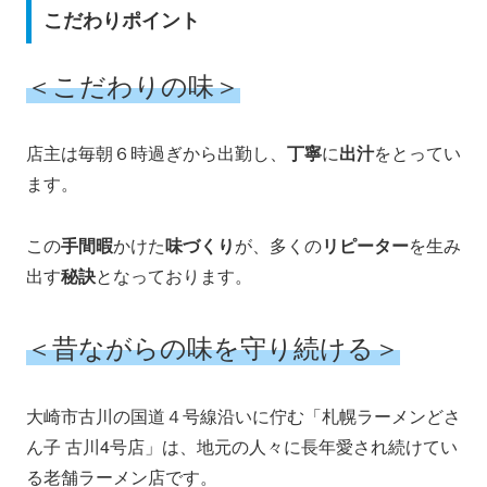
こだわりポイント
＜こだわりの味＞
店主は毎朝６時過ぎから出勤し、
丁寧
に
出汁
をとってい
ます。
この
手間暇
かけた
味づくり
が、多くの
リピーター
を生み
出す
秘訣
となっております。
＜昔ながらの味を守り続ける＞
大崎市古川の国道４号線沿いに佇む「札幌ラーメンどさ
ん子 古川4号店」は、地元の人々に長年愛され続けてい
る老舗ラーメン店です。