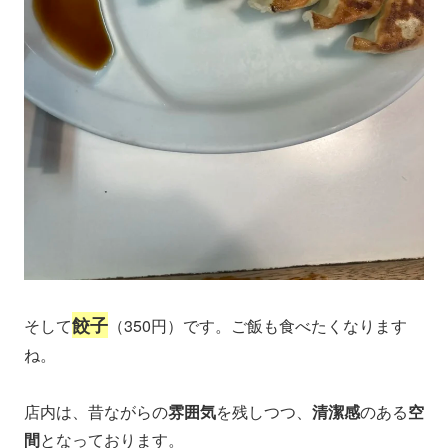
餃子
そして
（350円）です。ご飯も食べたくなります
ね。
店内は、昔ながらの
雰囲気
を残しつつ、
清潔感
のある
空
間
となっております。