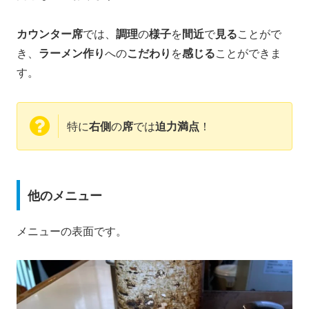
カウンター席
では、
調理
の
様子
を
間近
で
見る
ことがで
き、
ラーメン作り
への
こだわり
を
感じる
ことができま
す。
特に
右側
の
席
では
迫力満点
！
他のメニュー
メニューの表面です。