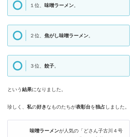
１位、
味噌ラーメン
。
２位、
焦がし味噌ラーメン
。
３位、
餃子
。
という
結果
になりました。
珍しく、
私
の
好き
なものたちが
表彰台
を
独占
しました。
味噌ラーメン
が人気の「どさん子古川４号