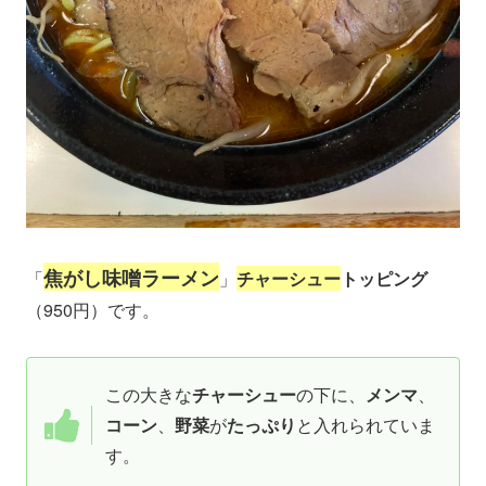
焦がし味噌ラーメン
「
」
チャーシュー
トッピング
（950円）です。
この大きな
チャーシュー
の下に、
メンマ
、
コーン
、
野菜
が
たっぷり
と入れられていま
す。