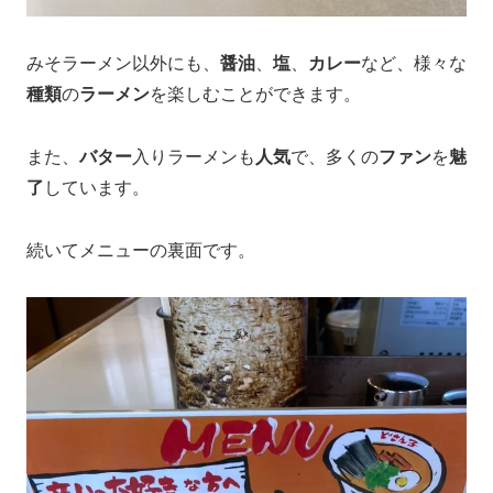
みそラーメン以外にも、
醤油
、
塩
、
カレー
など、様々な
種類
の
ラーメン
を楽しむことができます。
また、
バター
入りラーメンも
人気
で、多くの
ファン
を
魅
了
しています。
続いてメニューの裏面です。