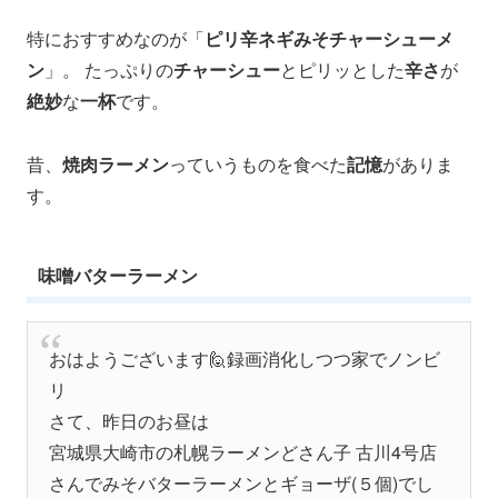
特におすすめなのが「
ピリ辛ネギみそチャーシューメ
ン
」。 たっぷりの
チャーシュー
とピリッとした
辛さ
が
絶妙
な
一杯
です。
昔、
焼肉ラーメン
っていうものを食べた
記憶
がありま
す。
味噌バターラーメン
おはようございます🙋録画消化しつつ家でノンビ
リ
さて、昨日のお昼は
宮城県大崎市の札幌ラーメンどさん子 古川4号店
さんでみそバターラーメンとギョーザ(５個)でし