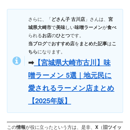
さらに、「
どさん子 古川店
」さんは、
宮
城県大崎市
で
美味
しい
味噌ラーメン
が
食べ
られる
お店
の
ひとつ
です。
当ブログ
で
おすすめ店
を
まとめた記事
は
こ
ちら
になります。
➡
【宮城県大崎市古川】味
噌ラーメン 5選｜地元民に
愛されるラーメン店まとめ
【2025年版】
この
情報
が役に立ったという方は、是非、
X
（
旧ツイッ