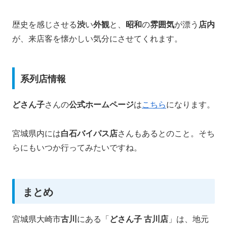
歴史を感じさせる
渋
い
外観
と、
昭和
の
雰囲気
が漂う
店内
が、来店客を懐かしい気分にさせてくれます。
系列店情報
どさん子
さんの
公式ホームページ
は
こちら
になります。
宮城県内には
白石バイパス店
さんもあるとのこと。そち
らにもいつか行ってみたいですね。
まとめ
宮城県大崎市
古川
にある「
どさん子 古川店
」は、地元