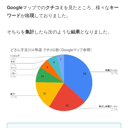
Google
マップでの
クチコミ
を見たところ、様々な
キー
ワード
が
出現
しておりました。
そちらを
集計
したら次のような
結果
となりました。