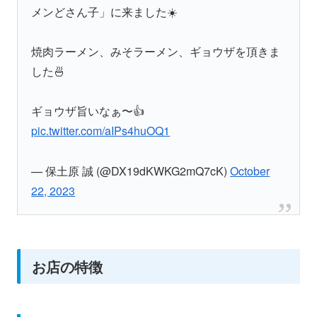
メンどさん子」に来ました☀️
焼肉ラーメン、みそラーメン、ギョウザを頂きま
した🍜
ギョウザ旨いなぁ〜👍
pic.twitter.com/aIPs4huOQ1
— 保土原 誠 (@DX19dKWKG2mQ7cK)
October
22, 2023
お店の特徴