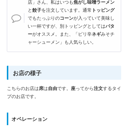
店」さん、私はいつも
焦がし味噌ラーメン
と
餃子
を注文しています。通常
トッピング
でもたっぷりの
コーン
が入っていて美味し
い一杯ですが、別トッピングとしては
バタ
ー
がオススメ。また、「ピリ辛
ネギ
みそチ
ャーシューメン」も人気らしい。
お店の様子
こちらのお店は
席
は
自由
です。
座
ってから
注文
するタイ
プのお店です。
オペレーション