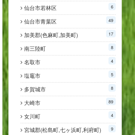
6
仙台市若林区
49
仙台市青葉区
17
加美郡(色麻町,加美町)
8
南三陸町
4
名取市
5
塩竈市
8
多賀城市
89
大崎市
4
女川町
9
宮城郡(松島町,七ヶ浜町,利府町)