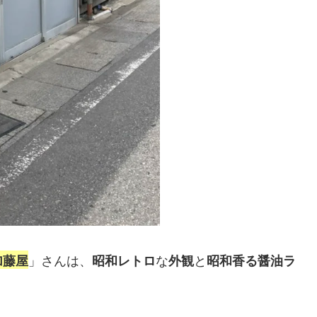
」さんは、
な
と
加藤屋
昭和レトロ
外観
昭和香る醤油ラ