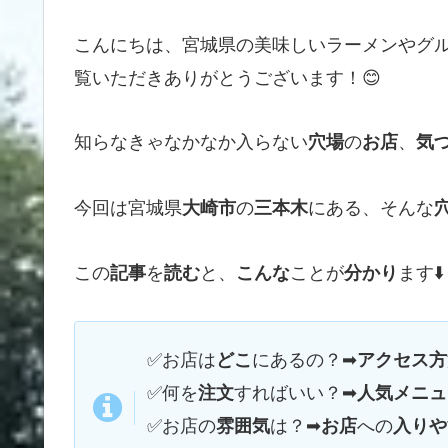
こんにちは、宮城県の美味しいラーメンやグ
覧いただきありがとうございます！😊
知らなきゃなかなか入らない
の
、
穴場
お店
気
今回は宮城県
の
にある、そんな
大崎市
三本木
この
を
と、
ことが
ます⬇️
記事
読む
こんな
分かり
✅お店は
にあるの？➡
どこ
アクセス方
✅何を
すればいい？➡
注文
人気メニュ
✅
お店の
は？➡
への
雰囲気
お店
入りや