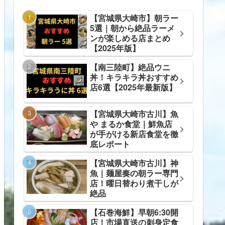
【宮城県大崎市】朝ラー
5選｜朝から絶品ラーメ
ンが楽しめる店まとめ
【2025年版】
【南三陸町】絶品ウニ
丼！キラキラ丼おすすめ
店6選【2025年最新版】
【宮城県大崎市古川】魚
や まるか食堂｜鮮魚店
が手がける新店食堂を徹
底レポート
【宮城県大崎市古川】神
魚｜麺屋奏の朝ラー専門
店！曜日替わり煮干しが
絶品
【石巻海鮮】早朝6:30開
店！市場直送の刺身定食