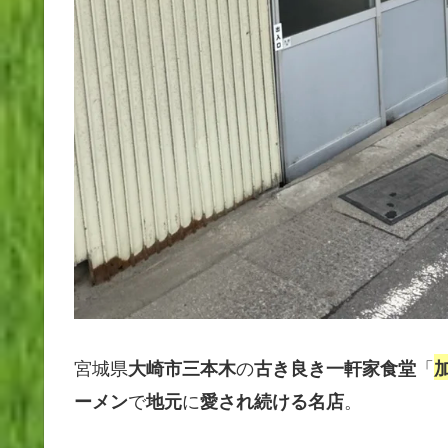
宮城県
の
「
大崎市三本木
古き良き一軒家食堂
で
に
。
ーメン
地元
愛され続ける名店