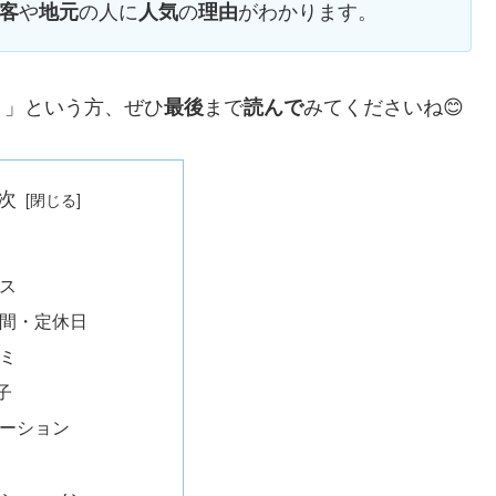
や
の人に
の
がわかります。
客
地元
人気
理由
！」という方、ぜひ
まで
みてくださいね😊
最後
読んで
次
ス
間・定休日
ミ
子
ーション