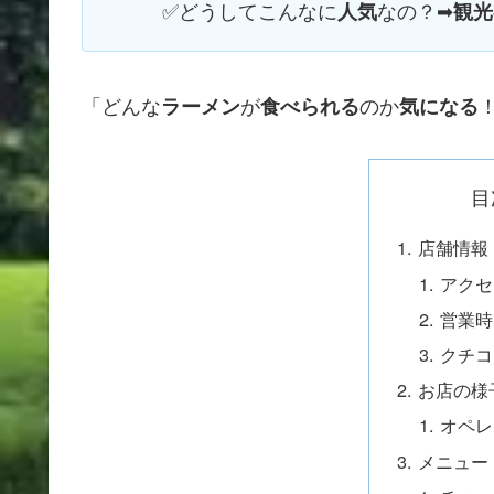
✅
どうしてこんなに
なの？➡
人気
観光
「どんな
が
のか
ラーメン
食べられる
気になる
目
店舗情報
アクセ
営業時
クチコ
お店の様
オペレ
メニュー