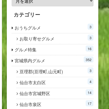
カテゴリー
3
おうちグルメ
3
お取り寄せグルメ
16
グルメ特集
352
宮城県内グルメ
3
亘理郡(亘理町,山元町)
4
仙台市太白区
14
仙台市宮城野区
17
仙台市泉区