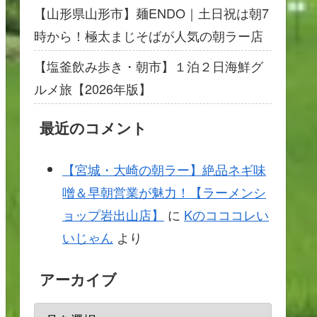
【山形県山形市】麺ENDO｜土日祝は朝7
時から！極太まじそばが人気の朝ラー店
【塩釜飲み歩き・朝市】１泊２日海鮮グ
ルメ旅【2026年版】
最近のコメント
【宮城・大崎の朝ラー】絶品ネギ味
噌＆早朝営業が魅力！【ラーメンシ
ョップ岩出山店】
に
Kのコココレい
いじゃん
より
アーカイブ