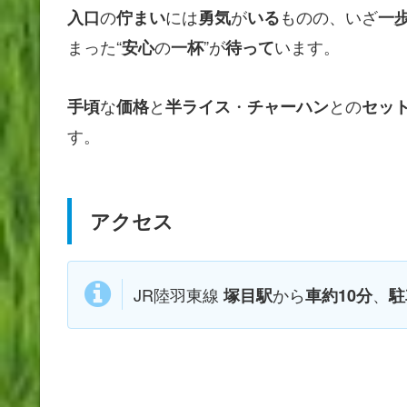
の
には
が
ものの、いざ
入口
佇まい
勇気
いる
一
まった“
の
”が
います。
安心
一杯
待って
な
と
・
との
手頃
価格
半ライス
チャーハン
セッ
す。
アクセス
JR陸羽東線
から
、
塚目駅
車約10分
駐