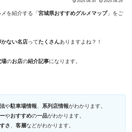
2025.08.30
2025.08.29
ルメを紹介する「
」をご
宮城県おすすめグルメマップ
って
ありますよね？！
づかない名店
たくさん
の
の
になります。
穴場
お店
紹介記事
や
、
がわかります。
法
駐車場情報
系列店情報
や
の
がわかります。
ー
おすすめ
一品
、
などがわかります。
すさ
客層