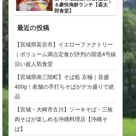
＆豪快海鮮ランチ【斎太
郎食堂】
最近の投稿
【宮城県富谷市】イエローファクトリー
｜ボリューム満点定食が評判の国道4号線
沿い超人気食堂
【宮城県南三陸町】そば処 京極｜並盛
400g！老舗の手打ちそばがデカ盛りで絶
品
【宮城・大崎市古川】ソーキそば・三枚
肉そばが楽しめる沖縄料理店【沖縄そ
ば】