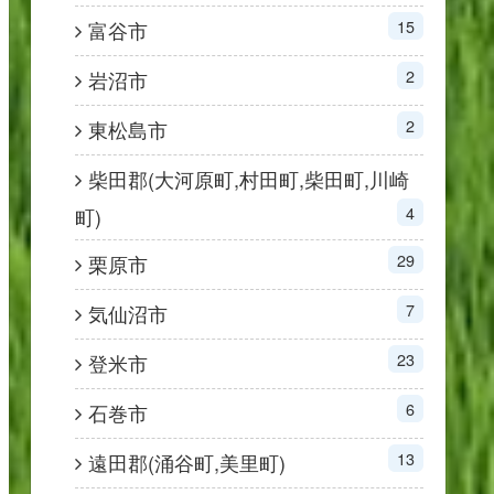
15
富谷市
2
岩沼市
2
東松島市
柴田郡(大河原町,村田町,柴田町,川崎
4
町)
29
栗原市
7
気仙沼市
23
登米市
6
石巻市
13
遠田郡(涌谷町,美里町)