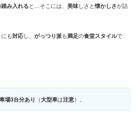
と…そこには、
しさと
が詰
歩踏み入れる
美味
懐かしさ
にも
し、
も
の
で
ト
対応
がっつり派
満足
食堂スタイル
（
は
）。
車場3台分あり
大型車
注意