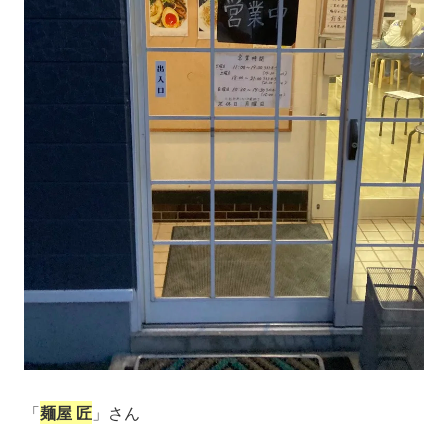
「
麺屋 匠
」さん