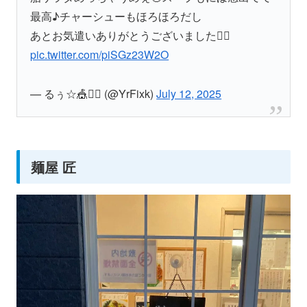
最高♪チャーシューもほろほろだし
あとお気遣いありがとうございました🙂‍↕️
pic.twitter.com/piSGz23W2O
— るぅ☆🎪👯‍♀️ (@YrFixk)
July 12, 2025
麺屋 匠