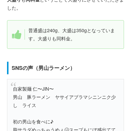
した。
普通盛は240g、大盛は350gとなっていま
す。大盛りも同料金。
SNSの声（男山ラーメン）
自家製麺 仁〜JIN〜
男山 豚ラーメン ヤサイアブラマシニンニク少
し ライス
初の男山を食べに♪
脂サラダめっちゃうめぇ🥴スープもにぼ感出てて