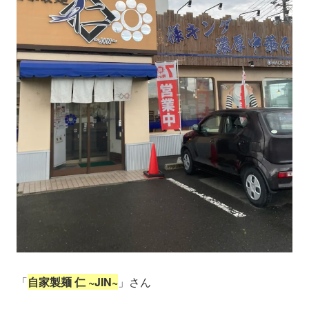
「
自家製麺 仁 ~JIN~
」さん