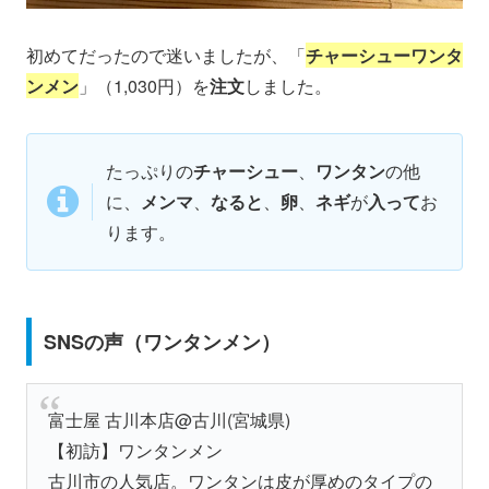
初めてだったので迷いましたが、「
チャーシューワンタ
ンメン
」（1,030円）を
注文
しました。
たっぷりの
チャーシュー
、
ワンタン
の他
に、
メンマ
、
なると
、
卵
、
ネギ
が
入って
お
ります。
SNSの声（ワンタンメン）
富士屋 古川本店@古川(宮城県)
【初訪】ワンタンメン
古川市の人気店。ワンタンは皮が厚めのタイプの