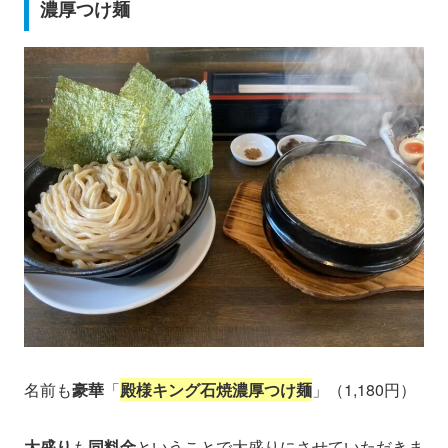
濃厚つけ麺
名前も
豪華
「
殿様キング石焼濃厚つけ麺
」（1,180円）
大盛り
も
同料金
ということで大盛りにさせていただきま