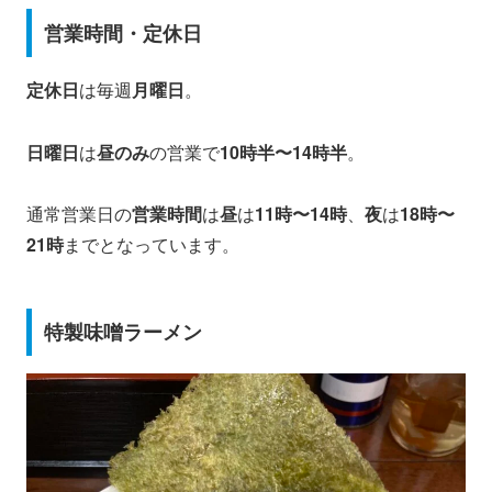
営業時間・定休日
定休日
は毎週
月曜日
。
日曜日
は
昼のみ
の営業で
10時半〜14時半
。
通常営業日の
営業時間
は
昼
は
11時〜14時
、
夜
は
18時〜
21時
までとなっています。
特製味噌ラーメン