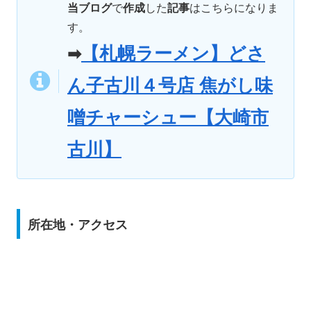
当ブログ
で
作成
した
記事
はこちらになりま
す。
【札幌ラーメン】どさ
➡
ん子古川４号店 焦がし味
噌チャーシュー【大崎市
古川】
所在地・アクセス