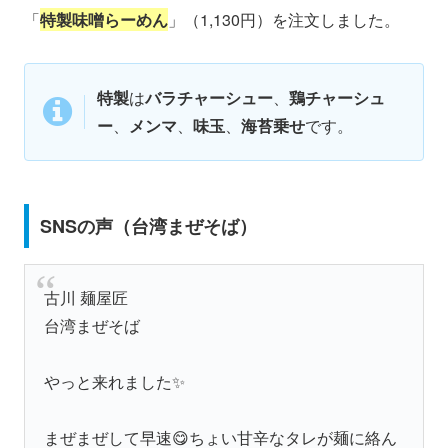
「
特製味噌らーめん
」（1,130円）を注文しました。
特製
は
バラチャーシュー
、
鶏チャーシュ
ー
、
メンマ
、
味玉
、
海苔乗せ
です。
SNSの声（台湾まぜそば）
古川 麺屋匠
台湾まぜそば
やっと来れました✨
まぜまぜして早速😋ちょい甘辛なタレが麺に絡ん