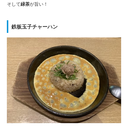
そして
緑茶
が旨い！
鉄板玉子チャーハン