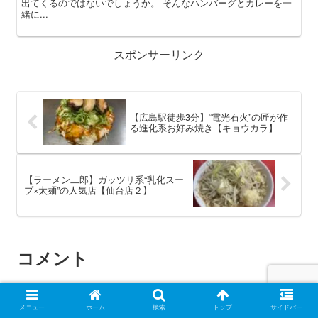
出てくるのではないでしょうか。 そんなハンバーグとカレーを一
緒に...
スポンサーリンク
【広島駅徒歩3分】“電光石火”の匠が作
る進化系お好み焼き【キョウカラ】
【ラーメン二郎】ガッツリ系“乳化スー
プ×太麺”の人気店【仙台店２】
コメント
コメントを書き込む
メニュー
ホーム
検索
トップ
サイドバー