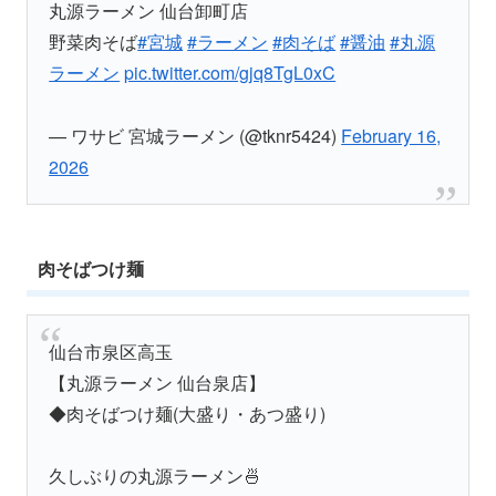
丸源ラーメン 仙台卸町店
野菜肉そば
#宮城
#ラーメン
#肉そば
#醤油
#丸源
ラーメン
pic.twitter.com/gjq8TgL0xC
— ワサビ 宮城ラーメン (@tknr5424)
February 16,
2026
肉そばつけ麺
仙台市泉区高玉
【丸源ラーメン 仙台泉店】
◆肉そばつけ麺(大盛り・あつ盛り)
久しぶりの丸源ラーメン🍜