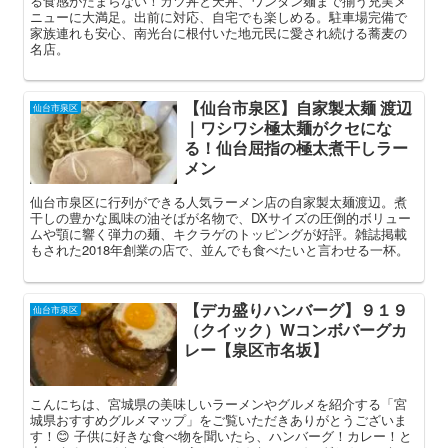
る食感がたまらない！カツ丼と天丼、ワンタン麺まで揃う充実メ
ニューに大満足。出前に対応、自宅でも楽しめる。駐車場完備で
家族連れも安心、南光台に根付いた地元民に愛され続ける蕎麦の
名店。
【仙台市泉区】自家製太麺 渡辺
仙台市泉区
｜ワシワシ極太麺がクセにな
る！仙台屈指の極太煮干しラー
メン
仙台市泉区に行列ができる人気ラーメン店の自家製太麺渡辺。煮
干しの豊かな風味の油そばが名物で、DXサイズの圧倒的ボリュー
ムや顎に響く弾力の麺、キクラゲのトッピングが好評。雑誌掲載
もされた2018年創業の店で、並んでも食べたいと言わせる一杯。
【デカ盛りハンバーグ】９１９
仙台市泉区
（クイック）Wコンボバーグカ
レー【泉区市名坂】
こんにちは、宮城県の美味しいラーメンやグルメを紹介する「宮
城県おすすめグルメマップ」をご覧いただきありがとうございま
す！😊 子供に好きな食べ物を聞いたら、ハンバーグ！カレー！と