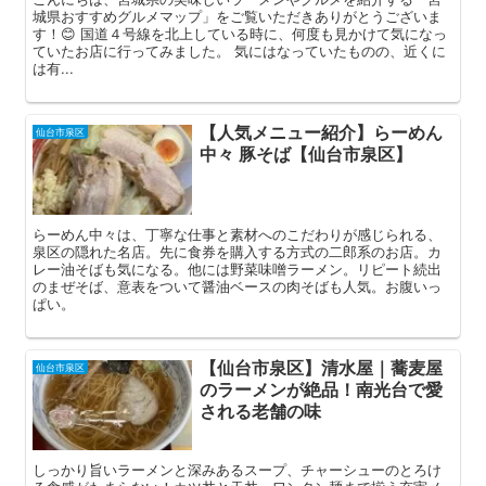
城県おすすめグルメマップ」をご覧いただきありがとうございま
す！😊 国道４号線を北上している時に、何度も見かけて気になっ
ていたお店に行ってみました。 気にはなっていたものの、近くに
は有...
【人気メニュー紹介】らーめん
仙台市泉区
中々 豚そば【仙台市泉区】
らーめん中々は、丁寧な仕事と素材へのこだわりが感じられる、
泉区の隠れた名店。先に食券を購入する方式の二郎系のお店。カ
レー油そばも気になる。他には野菜味噌ラーメン。リピート続出
のまぜそば、意表をついて醤油ベースの肉そばも人気。お腹いっ
ぱい。
【仙台市泉区】清水屋｜蕎麦屋
仙台市泉区
のラーメンが絶品！南光台で愛
される老舗の味
しっかり旨いラーメンと深みあるスープ、チャーシューのとろけ