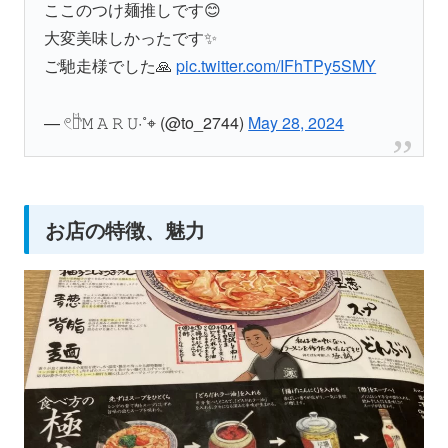
ここのつけ麺推しです😊
大変美味しかったです✨
ご馳走様でした🙏
pic.twitter.com/IFhTPy5SMY
— 𓏲𓎨𝙼 𝙰 𝚁 𝚄·˚⌖ (@to_2744)
May 28, 2024
お店の特徴、魅力