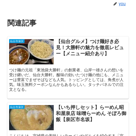
you
関連記事
【仙台グルメ】つけ麺好き必
仙台市泉区
見！大勝軒の魅力を徹底レビュ
ー【メニュー紹介あり】
つけ麺の元祖「東池袋大勝軒」の創業者、山岸一雄さんの想いを
受け継いだ、仙台大勝軒。酸味の効いたつけ麺の他にも、メニュ
ーは豊富でまぜそばなども人気。トッピングとしては、角煮が人
気。味玉無料クーポンなんかもあるらしい。タッチパネルでの注
文となる。
【いち押しセット】らーめん昭
仙台市泉区
和屋泉店 味噌らーめん そぼろ御
飯【泉区市名坂】
こんにちは、宮城県の美味しいラーメンやグルメを紹介する「宮