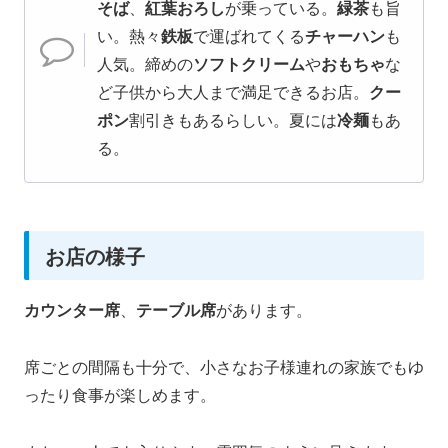
そば
、
紅葉おろし
が乗っている。
緑茶
も旨
い。熱々
鉄板
で運ばれてくる
チャーハン
も
人気。締めの
ソフトクリーム
や
おもちゃ
な
ど子供から大人まで満足できるお店。
クー
ポン
割引きもあるらしい。夏には
冷麺
もあ
る。
お店の様子
カウンター席
、
テーブル席
があります。
席ごとの間隔も十分で、小さなお子様連れの家族でもゆ
ったり食事が楽しめます。