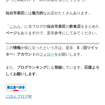
仙台市泉区
には
魅力的
なお店がたくさんあります。
「
こちら
」に当ブログの
仙台市泉区
の
飲食店
をまとめた
ページ
もありますので、是非参考にしてみてください。
この
情報
が役に立ったという方は、是非、
X
（
旧ツイッ
ター
）
アカウント
の
フォロー
をお願いします。
また、
ブログランキング
にも
登録
しています。
応援よろ
しくお願いします
。
にほんブログ村