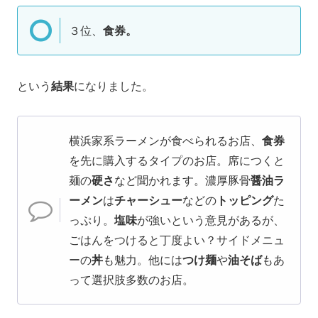
３位、
食券。
という
結果
になりました。
横浜家系ラーメンが食べられるお店、
食券
を先に購入するタイプのお店。席につくと
麺の
硬さ
など聞かれます。濃厚豚骨
醤油ラ
ーメン
は
チャーシュー
などの
トッピング
た
っぷり。
塩味
が強いという意見があるが、
ごはんをつけると丁度よい？サイドメニュ
ーの
丼
も魅力。他には
つけ麺
や
油そば
もあ
って選択肢多数のお店。