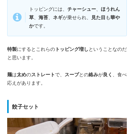
トッピングには、
チャーシュー
、
ほうれん
草
、
海苔
、
ネギ
が乗せられ、
見た目
も
華や
か
です。
特製
にするとこれらの
トッピング増し
ということなのだ
と思います。
麺
は
太め
の
ストレート
で、
スープ
との
絡み
が
良く
、食べ
応えがあります。
餃子セット