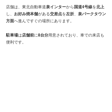
店舗は、東北自動車道
泉インター
から
国道4号線
を
北上
し、
お好み焼本舗
がある
交差点
を
左折
、
泉パークタウン
方面
へ進んですぐの場所にあります。
駐車場
は
店舗前
に
8台分
用意されており、車での来店も
便利です。