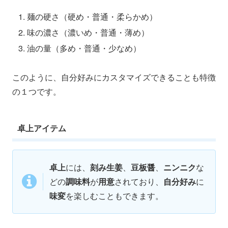
麺の硬さ（硬め・普通・柔らかめ）
味の濃さ（濃いめ・普通・薄め）
油の量（多め・普通・少なめ）
このように、自分好みにカスタマイズできることも特徴
の１つです。
卓上アイテム
卓上
には、
刻み生姜
、
豆板醤
、
ニンニク
な
どの
調味料
が
用意
されており、
自分好み
に
味変
を楽しむこともできます。