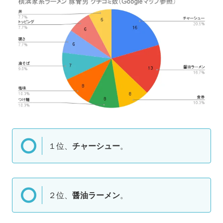
１位、
チャーシュー
。
２位、
醤油ラーメン
。