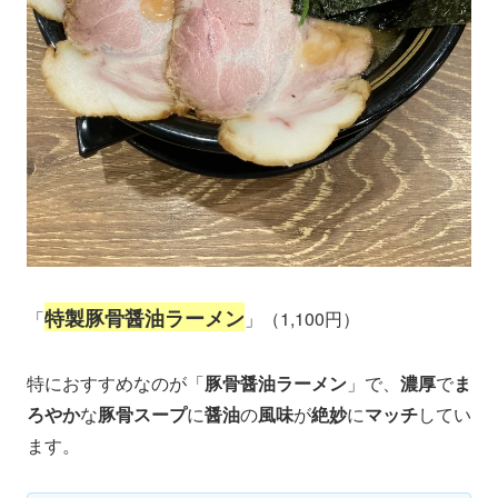
特製豚骨醤油ラーメン
「
」（1,100円）
特におすすめなのが「
豚骨醤油ラーメン
」で、
濃厚
で
ま
ろやか
な
豚骨スープ
に
醤油
の
風味
が
絶妙
に
マッチ
してい
ます。