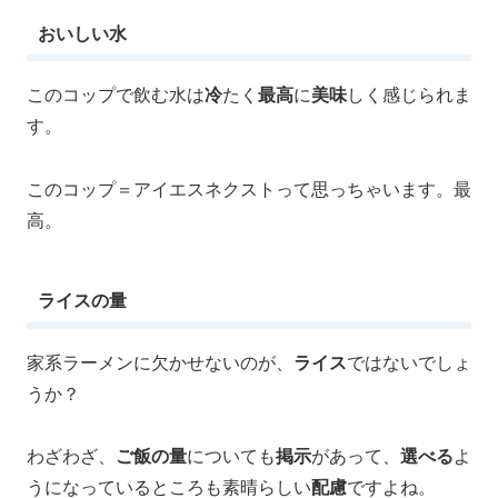
おいしい水
このコップで飲む水は
冷
たく
最高
に
美味
しく感じられま
す。
このコップ＝アイエスネクストって思っちゃいます。最
高。
ライスの量
家系ラーメンに欠かせないのが、
ライス
ではないでしょ
うか？
わざわざ、
ご飯の量
についても
掲示
があって、
選べる
よ
うになっているところも素晴らしい
配慮
ですよね。