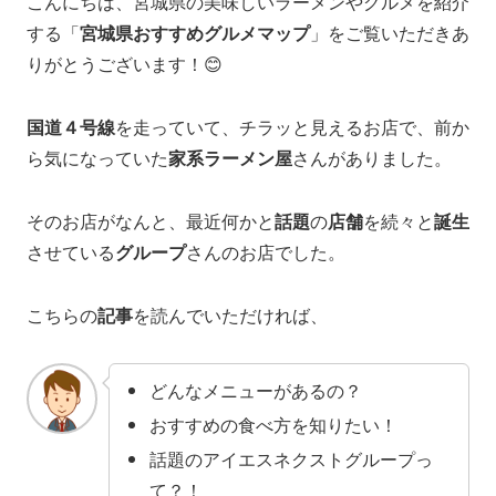
こんにちは、宮城県の美味しいラーメンやグルメを紹介
する「
宮城県おすすめグルメマップ
」をご覧いただきあ
りがとうございます！😊
国道４号線
を走っていて、チラッと見えるお店で、前か
ら気になっていた
家系ラーメン屋
さんがありました。
そのお店がなんと、最近何かと
話題
の
店舗
を続々と
誕生
させている
グループ
さんのお店でした。
こちらの
記事
を読んでいただければ、
どんなメニューがあるの？
おすすめの食べ方を知りたい！
話題のアイエスネクストグループっ
て？！