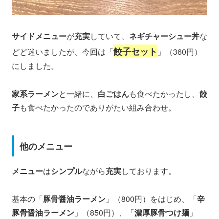
サイドメニュー
が
充実
していて、
ネギチャーシュー丼
な
餃子セット
どど迷いましたが、今回は「
」（360円）
にしました。
家系ラーメン
と一緒に、
白ごはん
も食べたかったし、
餃
子
も食べたかったのでありがたい組み合わせ。
他のメニュー
メニュー
は
シンプル
ながら
充実
しております。
基本の「
豚骨醤油ラーメン
」（800円）をはじめ、「
辛
豚骨醤油ラーメン
」（850円）、「
濃厚豚骨つけ麺
」