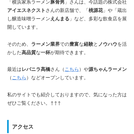
「横浜家系ラーメン
豚骨男
」さんは、今話題の株式会社
アイエスネクスト
さんの新店舗で、「
桃源花
」や「蔵出
し醸造味噌ラーメン
えんまる
」など、多彩な飲食店を展
開しています。
そのため、
ラーメン業界
での
豊富
な
経験
と
ノウハウ
を活
かした
高品質
な
一杯
が期待できます。
最近は
レバニラ髙橋
さん（
こちら
）や
源ちゃんラーメン
（
こちら
）などオープンしています。
私のサイトでも紹介しておりますので、気になった方は
ぜひご覧ください。↑↑↑
アクセス