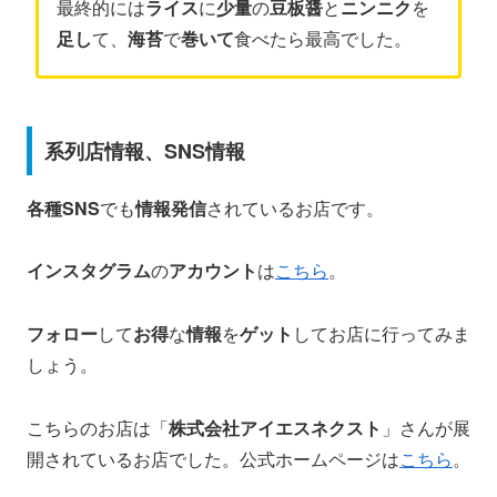
最終的には
ライス
に
少量
の
豆板醤
と
ニンニク
を
足し
て、
海苔
で
巻いて
食べたら最高でした。
系列店情報、SNS情報
各種SNS
でも
情報発信
されているお店です。
インスタグラム
の
アカウント
は
こちら
。
フォロー
して
お得
な
情報
を
ゲット
してお店に行ってみま
しょう。
こちらのお店は「
株式会社アイエスネクスト
」さんが展
開されているお店でした。公式ホームページは
こちら
。