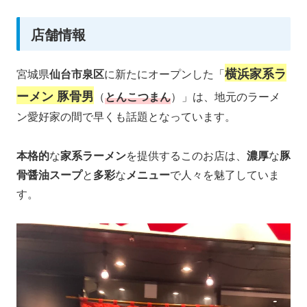
店舗情報
横浜家系ラ
宮城県
仙台市泉区
に新たにオープンした「
ーメン 豚骨男
（
とんこつまん
）」は、地元のラーメ
ン愛好家の間で早くも話題となっています。
本格的
な
家系ラーメン
を提供するこのお店は、
濃厚
な
豚
骨醤油スープ
と
多彩
な
メニュー
で人々を魅了していま
す。