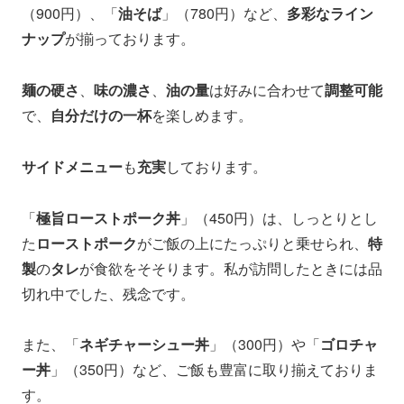
（900円）、「
油そば
」（780円）など、
多彩なライン
ナップ
が揃っております。
麺の硬さ
、
味の濃さ
、
油の量
は好みに合わせて
調整可能
で、
自分だけの一杯
を楽しめます。
サイドメニュー
も
充実
しております。
「
極旨ローストポーク丼
」（450円）は、しっとりとし
た
ローストポーク
がご飯の上にたっぷりと乗せられ、
特
製
の
タレ
が食欲をそそります。私が訪問したときには品
切れ中でした、残念です。
また、「
ネギチャーシュー丼
」（300円）や「
ゴロチャ
ー丼
」（350円）など、ご飯も豊富に取り揃えておりま
す。