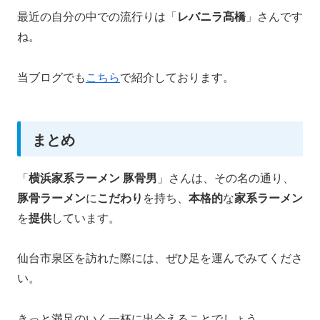
最近の自分の中での流行りは「
レバニラ髙橋
」さんです
ね。
当ブログでも
こちら
で紹介しております。
まとめ
「
横浜家系ラーメン 豚骨男
」さんは、その名の通り、
豚骨ラーメン
に
こだわり
を持ち、
本格的
な
家系ラーメン
を
提供
しています。
仙台市泉区を訪れた際には、ぜひ足を運んでみてくださ
い。
きっと満足のいく一杯に出会えることでしょう。