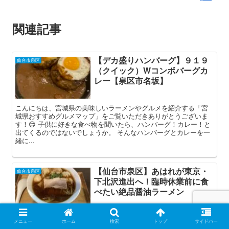
関連記事
【デカ盛りハンバーグ】９１９
仙台市泉区
（クイック）Wコンボバーグカ
レー【泉区市名坂】
こんにちは、宮城県の美味しいラーメンやグルメを紹介する「宮
城県おすすめグルメマップ」をご覧いただきありがとうございま
す！😊 子供に好きな食べ物を聞いたら、ハンバーグ！カレー！と
出てくるのではないでしょうか。 そんなハンバーグとカレーを一
緒に...
【仙台市泉区】あはれが東京・
仙台市泉区
下北沢進出へ！臨時休業前に食
べたい絶品醤油ラーメン
宮城で食べられるのもあと僅かになった、人気店あはれ
メニュー
ホーム
検索
トップ
サイドバー
（AWARE）。食券購入し、麺の種類など選択。醤油らーめんも