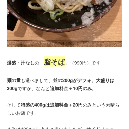
脂そば
爆盛
・
汁なし
の「
」（990円）です。
麺の量
も選べまして、
並の200gがデフォ
。
大盛りは
300g
ですが、なんと
追加料金＋10円のみ
。
そして
特盛の400gは追加料金＋20円
のみという素晴ら
しいお店です。
本当は400gにしようと思いましたが、サイドメニュー