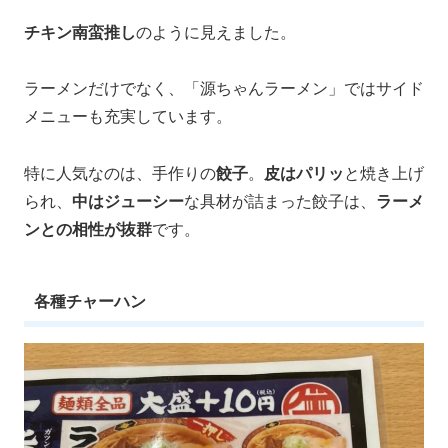
チキン南蛮推し
のように見えました。
ラーメンだけでなく、「源ちゃんラーメン」ではサイド
メニューも充実しています。
特に人気なのは、手作りの
餃子
。
皮はパリッ
と焼き上げ
られ、
中はジューシー
な具材が詰まった餃子は、
ラーメ
ンとの相性が抜群
です。
各種チャーハン