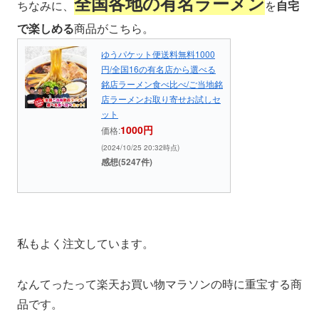
全国各地の有名ラーメン
ちなみに、
を
自宅
で楽しめる
商品がこちら。
ゆうパケット便送料無料1000
円/全国16の有名店から選べる
銘店ラーメン食べ比べ/ご当地銘
店ラーメンお取り寄せお試しセ
ット
1000円
価格:
(2024/10/25 20:32時点)
感想(5247件)
私もよく注文しています。
なんてったって楽天お買い物マラソンの時に重宝する商
品です。