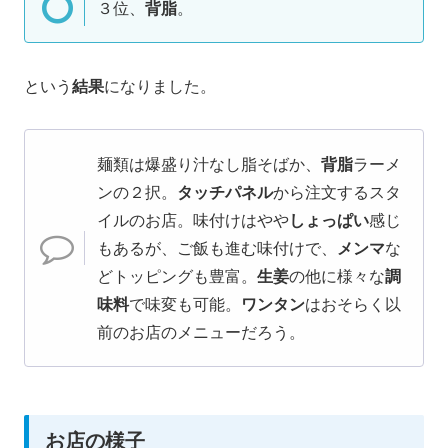
３位、
背脂
。
という
結果
になりました。
麺類は爆盛り汁なし脂そばか、
背脂
ラーメ
ンの２択。
タッチパネル
から注文するスタ
イルのお店。味付けはやや
しょっぱい
感じ
もあるが、ご飯も進む味付けで、
メンマ
な
どトッピングも豊富。
生姜
の他に様々な
調
味料
で味変も可能。
ワンタン
はおそらく以
前のお店のメニューだろう。
お店の様子