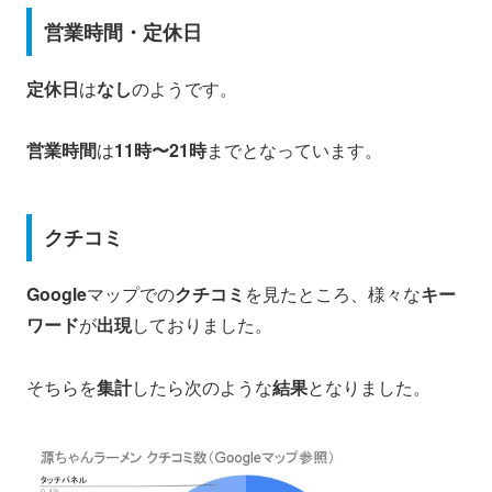
営業時間・定休日
定休日
は
なし
のようです。
営業時間
は
11時〜21時
までとなっています。
クチコミ
Google
マップでの
クチコミ
を見たところ、様々な
キー
ワード
が
出現
しておりました。
そちらを
集計
したら次のような
結果
となりました。