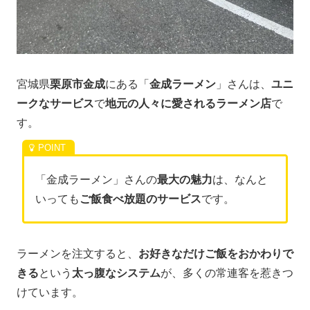
宮城県
栗原市金成
にある「
金成ラーメン
」さんは、
ユニ
ークなサービス
で
地元の人々に愛されるラーメン店
で
す。
「金成ラーメン」さんの
最大の魅力
は、なんと
いっても
ご飯食べ放題のサービス
です。
ラーメンを注文すると、
お好きなだけご飯をおかわりで
きる
という
太っ腹なシステム
が、多くの常連客を惹きつ
けています。