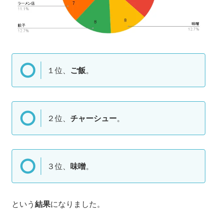
１位、
ご飯
。
２位、
チャーシュー
。
３位、
味噌
。
という
結果
になりました。