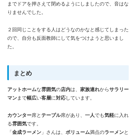
までドアを押さえて閉めるようにしましたので、音はな
りませんでした。
２回同じことをする人はどうなのかなと感じてしまった
ので、自分も反面教師にして気をつけようと思いまし
た。
まとめ
アットホーム
な
雰囲気
の
店内
は、
家族連れ
から
サラリー
マン
まで
幅広
い
客層
に
対応
しています。
カウンター
席と
テーブル
席があり、
一人
でも
気軽
に入れ
る
雰囲気
です。
「
金成ラーメン
」さんは、
ボリューム
満点の
ラーメン
と