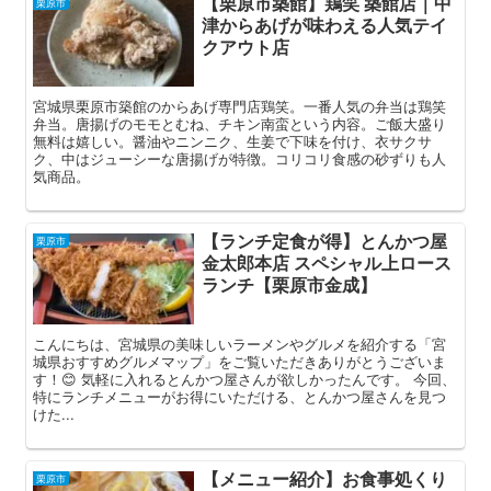
【栗原市築館】鶏笑 築館店｜中
栗原市
津からあげが味わえる人気テイ
クアウト店
宮城県栗原市築館のからあげ専門店鶏笑。一番人気の弁当は鶏笑
弁当。唐揚げのモモとむね、チキン南蛮という内容。ご飯大盛り
無料は嬉しい。醤油やニンニク、生姜で下味を付け、衣サクサ
ク、中はジューシーな唐揚げが特徴。コリコリ食感の砂ずりも人
気商品。
【ランチ定食が得】とんかつ屋
栗原市
金太郎本店 スペシャル上ロース
ランチ【栗原市金成】
こんにちは、宮城県の美味しいラーメンやグルメを紹介する「宮
城県おすすめグルメマップ」をご覧いただきありがとうございま
す！😊 気軽に入れるとんかつ屋さんが欲しかったんです。 今回、
特にランチメニューがお得にいただける、とんかつ屋さんを見つ
けた...
【メニュー紹介】お食事処くり
栗原市