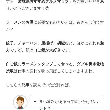
する「
宮城県おすすめグルメマップ
」をご覧いただきあ
りがとうございます！😊
ラーメン
の
お供
に必要なものといえば、皆さんは何です
か？
餃子
、
チャーハン
、
唐揚げ
、
胡椒
など、確かにどれも
魅
力
ですが、私は
白ご飯
が
大好き
です。
白ご飯
に
ラーメン
を
タップ
して食べる、
ダブル炭水化物
摂取
は仕事の疲れを吹っ飛ばしてしまいますよね。
こちらの
記事
を読んでいただければ、
食べ放題があるって聞いたけどホ
ント？