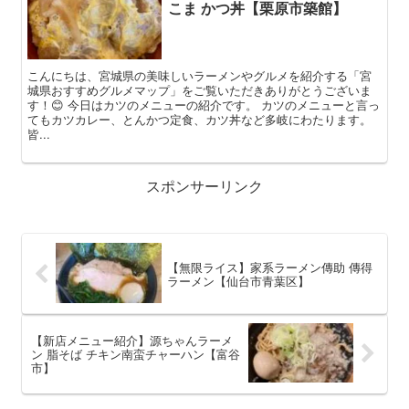
こま かつ丼【栗原市築館】
こんにちは、宮城県の美味しいラーメンやグルメを紹介する「宮
城県おすすめグルメマップ」をご覧いただきありがとうございま
す！😊 今日はカツのメニューの紹介です。 カツのメニューと言っ
てもカツカレー、とんかつ定食、カツ丼など多岐にわたります。
皆...
スポンサーリンク
【無限ライス】家系ラーメン傳助 傳得
ラーメン【仙台市青葉区】
【新店メニュー紹介】源ちゃんラーメ
ン 脂そば チキン南蛮チャーハン【富谷
市】