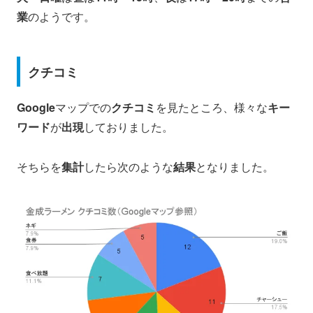
業
のようです。
クチコミ
Google
マップでの
クチコミ
を見たところ、様々な
キー
ワード
が
出現
しておりました。
そちらを
集計
したら次のような
結果
となりました。