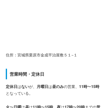
住所：宮城県栗原市金成平治屋敷５１−１
営業時間・定休日
定休日
は
ない
が、
月曜日
は
昼のみ
の営業、
11時
〜
15時
となっている。
火
〜
日曜
は
昼
は
11時
〜
15時
、
夜
は
17時
〜
20時
までの
営