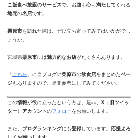
ご飯食べ放題
の
サービス
で、
お腹
も
心
も
満たして
くれる
地元
の
名店
です。
栗原市
を訪れた際は、ぜひ立ち寄ってみてはいかがでし
ょうか。
宮城県
栗原市
には
魅力的
な
お店
がたくさんあります。
「
こちら
」に当ブログの
栗原市
の
飲食店
をまとめた
ペー
ジ
もありますので、是非参考にしてみてください。
この
情報
が役に立ったという方は、是非、
X
（
旧ツイッ
ター
）
アカウント
の
フォロー
をお願いします。
また、
ブログランキング
にも
登録
しています。
応援よろ
しくお願いします
。