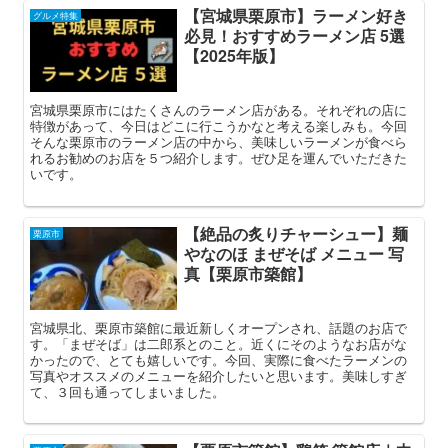
【宮城県栗原市】ラーメン好き
グルメ特集
必見！おすすめラーメン店 5選
【2025年版】
宮城県栗原市にはたくさんのラーメン店がある。それぞれの店に
特徴があって、今日はどこに行こうかなと考える楽しみも。今回
そんな栗原市のラーメン店の中から、美味しいラーメンが食べら
れるお勧めのお店を５つ紹介します。ぜひ足を運んでいただきた
いです。
【絶品の炙りチャーシュー】麺
栗原市
やなのほ まぜそば メニュー 写
真【栗原市築館】
宮城県北、栗原市築館に最近新しくオープンされ、話題のお店で
す。「まぜそば」は二郎系とのこと。近くにそのようなお店がな
かったので、とても嬉しいです。今回、実際に食べたラーメンの
写真やオススメのメニューを紹介したいと思います。美味しすぎ
て、３回も通ってしまいました。