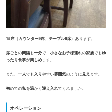
15席
（
カウンター9席
、
テーブル6席
）あります。
席ごと
の
間隔
も
十分
で、
小さなお子様連れ
の
家族
でも
ゆ
ったり食事
が
楽しめ
ます。
また、
一人
でも
入り
やすい
雰囲気
のように
見え
ます。
初
めての
私
を
温
かく
迎え入れ
てくれました。
オペレーション