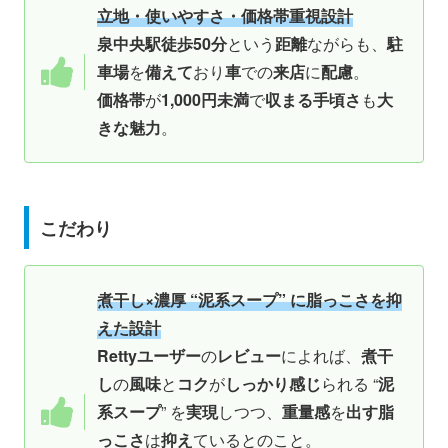
立地・使いやすさ・価格帯重視設計
泉中央駅徒歩50分
という
距離
ながらも、
駐
車場
を
備えて
おり
車
での
来店
に
配慮
。
価格帯
が
1,000円未満
で
収まる手頃さ
も
大
きな魅力
。
こだわり
煮干し×濃厚 “泥系スープ” に脂っこさを抑
えた設計
Rettyユーザー
の
レビュー
によれば、
煮干
し
の
風味
と
コク
が
しっかり感じ
られる “
泥
系スープ
” を
実現
しつつ、
重量感
を
出す脂
っこさ
は
抑え
ているとのこと。