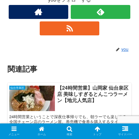
you
関連記事
【24時間営業】山岡家 仙台泉区
仙台市泉区
店 美味しすぎるとんこつラーメ
ン【地元人気店】
24時間営業ということで深夜仕事帰りでも、朝ラーでも楽しめる
全国チェーン店のラーメン屋。券売機で食券を購入するタイプの
お店。麺の硬さ、味の濃さ、油の量が選べる。おすすめトッピン
グはほうれん草。限定の鬼煮干しラーメンいつか復活して欲し
メニュー
ホーム
検索
トップ
サイドバー
い。