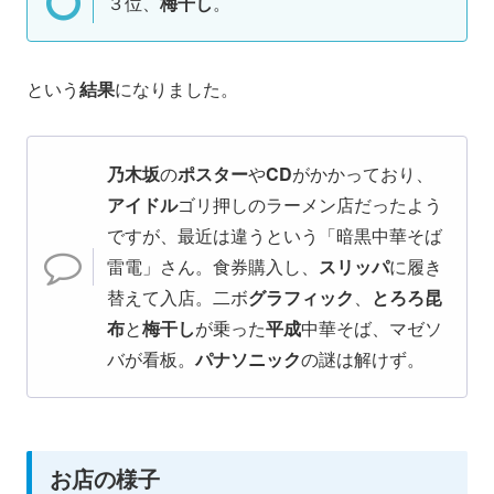
３位、
梅干し
。
という
結果
になりました。
乃木坂
の
ポスター
や
CD
がかかっており、
アイドル
ゴリ押しのラーメン店だったよう
ですが、最近は違うという「暗黒中華そば
雷電」さん。食券購入し、
スリッパ
に履き
替えて入店。二ボ
グラフィック
、
とろろ昆
布
と
梅干し
が乗った
平成
中華そば、マゼソ
バが看板。
パナソニック
の謎は解けず。
お店の様子