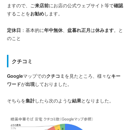
ますので、ご
来店前
にお店の公式ウェブサイト等で
確認
することを
お勧め
します。
定休日
：基本的に
年中無休
、
盆暮れ正月
は
休みます
。と
のこと
クチコミ
Google
マップでの
クチコミ
を見たところ、様々な
キー
ワード
が
出現
しておりました。
そちらを
集計
したら次のような
結果
となりました。