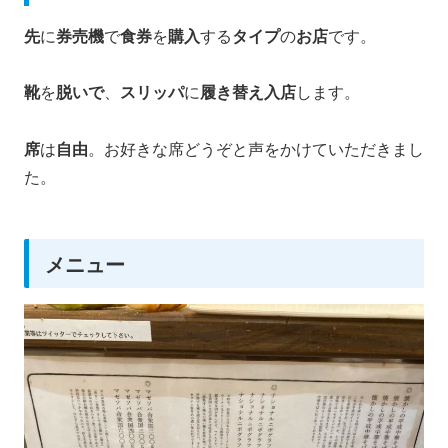
先
に
券売機
で
食券
を
購入
する
タイプ
の
お店
です。
靴
を
脱いで
、
スリッパ
に
履き替え入店
します。
席
は
自由
。お好きな席どうぞと声をかけていただきまし
た。
メニュー