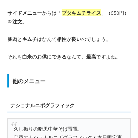
サイドメニュー
からは「
ブタキムチライス
」（350円）
を
注文
。
豚肉
と
キムチ
はなんて
相性
が
良い
のでしょう。
それを
白米
の
お供
に
できる
なんて、
最高
ですよね。
他のメニュー
ナショナルニボグラフィック
久し振りの暗黒中華そば雷電。
定番のナショナルニボグラフィックと本日限定裏