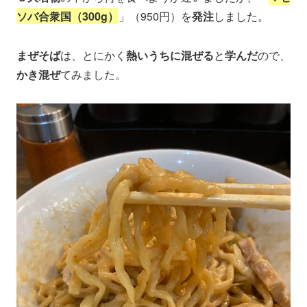
ソバ合衆国（300g）
」（950円）を
発注
しました。
まぜそば
は、とにかく
熱いうちに混ぜる
と
学んだ
ので、
かき混ぜ
てみました。