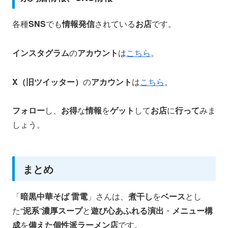
各種
SNS
でも
情報発信
されている
お店
です。
インスタグラム
の
アカウント
は
こちら
。
X（旧ツイッター）
の
アカウント
は
こちら
。
フォロー
し、
お得
な
情報
を
ゲット
して
お店
に
行って
みま
しょう。
まとめ
「
暗黒中華そば 雷電
」さんは、
煮干し
を
ベース
とし
た“
泥系
”
濃厚スープ
と
遊び心あふれる演出
・
メニュー構
成
を
備えた個性派ラーメン店
です。