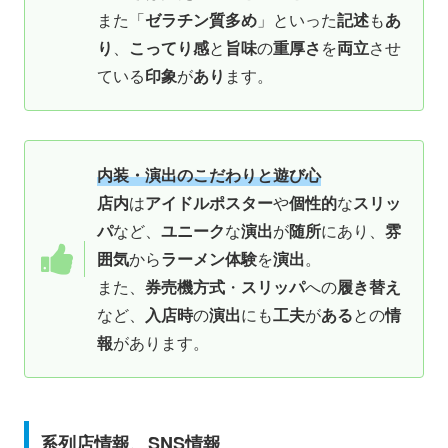
また「
ゼラチン質多め
」といった
記述
も
あ
り
、
こってり感
と
旨味
の
重厚さ
を
両立
させ
ている
印象
が
あり
ます。
内装・演出のこだわりと遊び心
店内
は
アイドルポスター
や
個性的
な
スリッ
パ
など、
ユニーク
な
演出
が
随所
にあり、
雰
囲気
から
ラーメン体験
を
演出
。
また、
券売機方式
・
スリッパ
への
履き替え
など、
入店時
の
演出
にも
工夫
が
ある
との
情
報
があります。
系列店情報、SNS情報