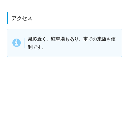
アクセス
泉IC近く
、
駐車場
も
あり
、
車
での
来店
も
便
利
です。