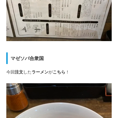
マゼソバ合衆国
今回
注文
した
ラーメン
が
こちら
！