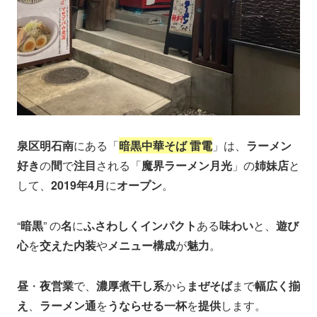
泉区明石南
にある「
暗黒中華そば 雷電
」は、
ラーメン
好き
の
間
で
注目
される「
魔界ラーメン月光
」の
姉妹店
と
して、
2019年4月
に
オープン
。
“
暗黒
” の
名
に
ふさわしくインパクト
ある
味わい
と、
遊び
心
を
交えた内装
や
メニュー構成
が
魅力
。
昼
・
夜営業
で、
濃厚煮干し系
から
まぜそば
まで
幅広く揃
え
、
ラーメン通
を
うならせる一杯
を
提供
します。