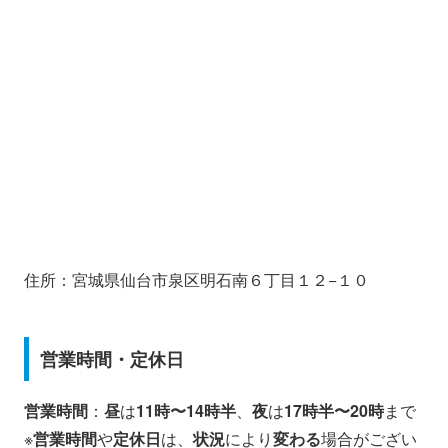
住所：宮城県仙台市泉区明石南６丁目１２−１０
営業時間・定休日
営業時間
：
昼
は
11時〜14時半
、
夜
は
17時半〜20時
まで
※
営業時間
や
定休日
は、
状況
により
変わる
場合がござい