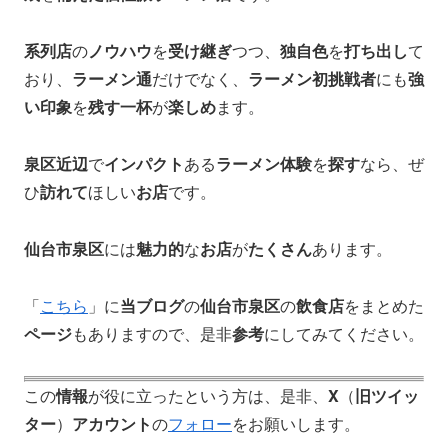
系列店
の
ノウハウ
を
受け継ぎ
つつ、
独自色
を
打ち出し
て
おり、
ラーメン通
だけでなく、
ラーメン初挑戦者
にも
強
い印象
を
残す一杯
が
楽しめ
ます。
泉区近辺
で
インパクト
ある
ラーメン体験
を
探す
なら、ぜ
ひ
訪れて
ほしい
お店
です。
仙台市泉区
には
魅力的
な
お店
が
たくさん
あります。
「
こちら
」に
当ブログ
の
仙台市泉区
の
飲食店
をまとめた
ページ
もありますので、是非
参考
にしてみてください。
この
情報
が役に立ったという方は、是非、
X
（
旧ツイッ
ター
）
アカウント
の
フォロー
をお願いします。