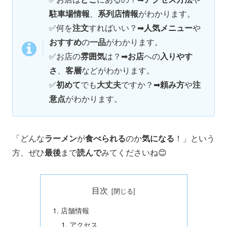
駐車場情報
、
系列店情報
がわかります。
✅何を
注文
すればいい？➡
人気メニュー
や
おすすめ
の
一品
がわかります。
✅
お店の
雰囲気
は？➡
お店
への
入りやす
さ
、
客層
などがわかります。
✅
初めて
でも
大丈夫
ですか？➡
頼み方
や
注
意点
がわかります。
「どんな
ラーメン
が
食べられる
のか
気になる
！」という
方、ぜひ
最後
まで
読んで
みてくださいね😊
目次
店舗情報
アクセス