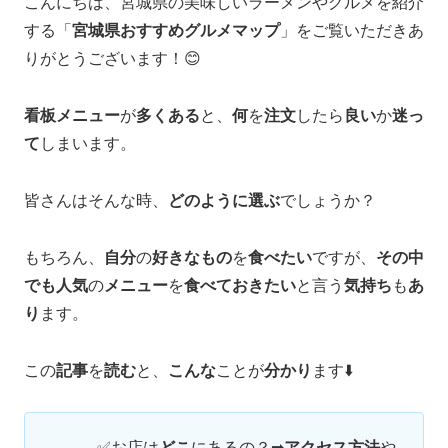
こんにちは、宮城県の美味しいラーメンやグルメを紹介
する「
宮城県おすすめグルメマップ
」をご覧いただきあ
りがとうございます！😊
看板メニュー
が
多くある
と、
何
を
注文
したら
良い
か
迷っ
て
しまいます。
皆さんはそんな時、
どのように選ぶ
でしょうか？
もちろん、
自分
の
好きなもの
を
食べたい
ですが、
その中
でも人気
の
メニュー
を
食べておきたい
と言う
気持ち
も
あ
り
ます。
この
記事
を
読む
と、
こんな
ことが
分かり
ます⬇️
✅お店は
どこ
にあるの？➡
アクセス方法
や