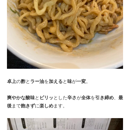
卓上
の
酢
と
ラー油
を
加える
と
味
が
一変
。
爽やかな酸味
と
ピリッ
とした
辛さ
が
全体
を
引き締め
、
最
後
まで
飽きず
に
楽しめ
ます。