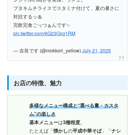
ブタキムチライスでスタミナ付けて、夏の暑さに
対抗するッ♨
完飲完食ごっつぁんです✨
pic.twitter.com/6G23Ocg1RM
— 吉良です (@mokkori_yellow)
July 21, 2025
お店の特徴、魅力
多様なメニュー構成と“選べる量・カスタ
ム”の楽しさ
基本メニュー
は
3種程度
。
たとえば「
懐かし
の
平成中華そば
」「
ナシ