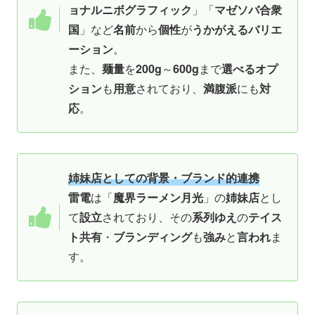
ョナルニボグラフィック
」「
マゼソバ合衆
国
」など
名前
から
個性
が
うかがえるバリエ
ーション
。
また、
麺量
を
200g
～
600g
まで
選べるオプ
ション
も
用意
されており、
満腹派
にも
対
応
。
姉妹店としての背景・ブランド的連携
雷電
は「
魔界ラーメン月光
」の
姉妹店
とし
て
設立
されており、その
系列ゆえ
の
テイス
ト共有
・
ブランディング
も
強み
と
言われ
ま
す。