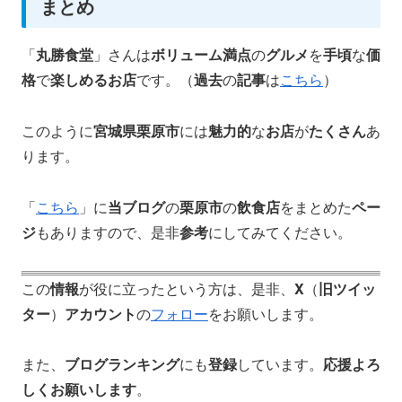
まとめ
「
丸勝食堂
」さんは
ボリューム満点
の
グルメ
を
手頃
な
価
格
で
楽しめるお店
です。（
過去
の
記事
は
こちら
）
このように
宮城県栗原市
には
魅力的
な
お店
が
たくさん
あ
ります。
「
こちら
」に
当ブログ
の
栗原市
の
飲食店
をまとめた
ペー
ジ
もありますので、是非
参考
にしてみてください。
この
情報
が役に立ったという方は、是非、
X
（
旧ツイッ
ター
）
アカウント
の
フォロー
をお願いします。
また、
ブログランキング
にも
登録
しています。
応援よろ
しくお願いします
。