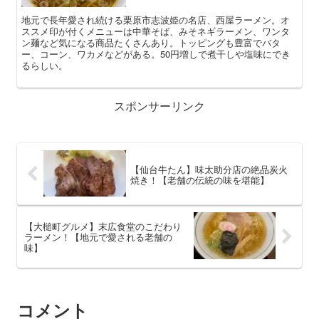
地元で長年愛され続ける栗原市志波姫の名店、西屋ラーメン。オ
ススメ印が付くメニューは中華そば、みそネギラーメン、ワンタ
ン麺など気になる商品たくさんあり。トッピングも豊富でバタ
ー、コーン、ワカメなどがある。50円増しで煮干しや塩味にでき
るらしい。
スポンサーリンク
【仙台牛たん】味太助分店の絶品炭火
焼き！【老舗の伝統の味を堪能】
【大槌町グルメ】末広食堂のこだわり
ラーメン！【地元で愛される老舗の
味】
コメント