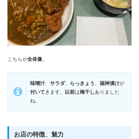
こちらが
全体像
。
味噌汁
、
サラダ
、
らっきょう
、
福神漬け
が
付いて
きます。
以前
は
梅干し
ありました
ね。
お店の特徴、魅力