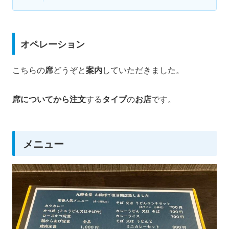
オペレーション
こちらの
席
どうぞと
案内
していただきました。
席についてから注文
する
タイプ
の
お店
です。
メニュー