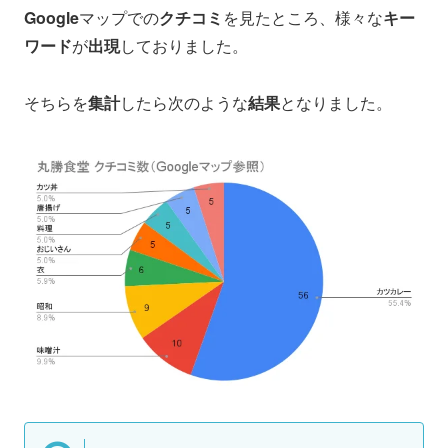
Google
マップでの
クチコミ
を見たところ、様々な
キー
ワード
が
出現
しておりました。
そちらを
集計
したら次のような
結果
となりました。