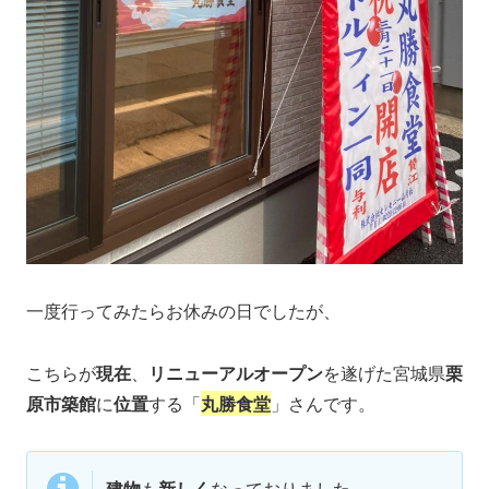
一度行ってみたらお休みの日でしたが、
こちらが
現在
、
リニューアルオープン
を遂げた宮城県
栗
原市築館
に
位置
する「
丸勝食堂
」さんです。
建物
も
新しく
なっておりました。