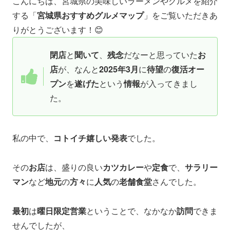
こんにちは、宮城県の美味しいラーメンやグルメを紹介
する「
宮城県おすすめグルメマップ
」をご覧いただきあ
りがとうございます！😊
閉店
と
聞いて
、
残念
だなーと思っていた
お
店
が、なんと
2025年3月
に
待望
の
復活オー
プン
を
遂げた
という
情報
が入ってきまし
た。
私の中で、
コトイチ
嬉しい発表
でした。
その
お店
は、盛りの良い
カツカレー
や
定食
で、
サラリー
マン
など
地元
の
方々
に
人気
の
老舗食堂
さんでした。
最初
は
曜日限定営業
ということで、なかなか
訪問
できま
せんでしたが、