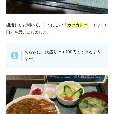
復活
したと
聞いて
、すぐにこの「
カツカレー
」（1,000
円）を思い出しました。
ちなみに、
大盛り
は
＋200円
でできるそう
です。