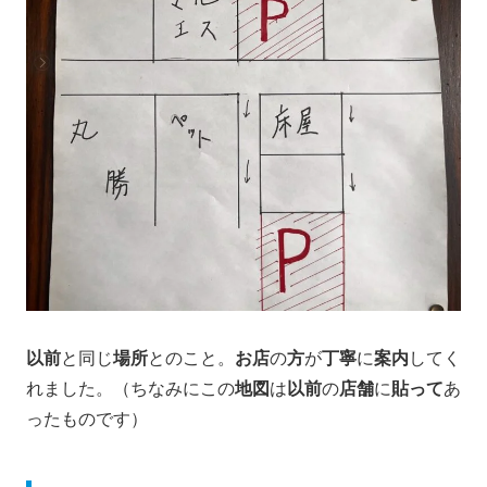
以前
と同じ
場所
とのこと。
お店
の
方
が
丁寧
に
案内
してく
れました。（ちなみにこの
地図
は
以前
の
店舗
に
貼って
あ
ったものです）