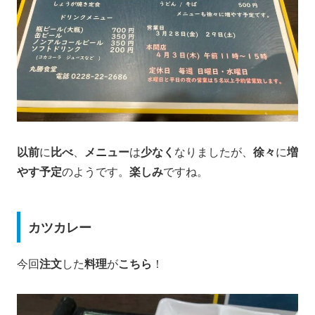
以前
に
比べ
、
メニュー
は
少なく
なりましたが、
徐々
に
増
やす予定
のようです。
楽しみ
ですね。
カツカレー
今回
注文
した
料理
が
こちら
！