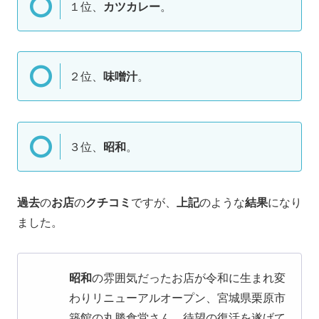
１位、
カツカレー
。
２位、
味噌汁
。
３位、
昭和
。
過去
の
お店
の
クチコミ
ですが、
上記
のような
結果
になり
ました。
昭和
の雰囲気だったお店が令和に生まれ変
わりリニューアルオープン、宮城県栗原市
築館の丸勝食堂さん。待望の復活を遂げて