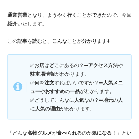
通常営業
となり、ようやく
行く
ことが
できた
ので、今回
紹介
いたします。
この
記事
を
読む
と、
こんな
ことが
分かり
ます⬇️
✅
お店は
どこ
にあるの？➡
アクセス方法
や
駐車場情報
がわかります。
✅
何を
注文
すればいいですか？➡
人気メニ
ュー
や
おすすめ
の
一品
がわかります。
✅どうしてこんなに
人気
なの？➡
地元
の
人
に
人気
の
理由
がわかります。
「どんな
名物グルメ
が
食べられる
のか
気になる
！」とい