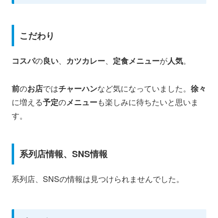
こだわり
コスパ
の
良い
、
カツカレー
、
定食メニュー
が
人気
。
前
の
お店
では
チャーハン
など気になっていました。
徐々
に増える
予定
の
メニュー
も楽しみに待ちたいと思いま
す。
系列店情報、SNS情報
系列店、SNSの情報は見つけられませんでした。