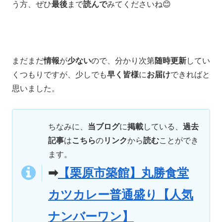
う方、ぜひ
最後
まで
読んで
みてくださいね😊
まだまだ
情報
が
少ない
ので、分かり次第
随時更新
してい
くつもりですが、少しでも
早く皆様
に
お届け
できればと
思いました。
ちなみに、
当ブログ
に
掲載
している、
過去
記事
は
こちら
の
リンク
から
読む
ことができ
ます。
➡
【栗原市築館】丸勝食堂
カツカレー普通盛り【人気
ナンバーワン】