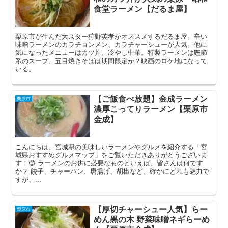
食堂ラーメン【だるま屋】
栗原市が生んだ大スター狩野英孝がオススメするだるま屋。辛い
味噌ラーメンのカラチョンメン、カラチャーシューが人気。他に
気になったメニューはカツ丼、冷やし中華。特製ラーメンは鰹節
系のスープ。五目焼きそばは期間限定か？映画のロケ地になって
いる。
【ご飯食べ放題】金成ラーメン
栗原市
濃厚こってりラーメン【栗原市
金成】
こんにちは、宮城県の美味しいラーメンやグルメを紹介する「宮
城県おすすめグルメマップ」をご覧いただきありがとうございま
す！😊 ラーメンのお供に必要なものといえば、皆さんは何です
か？ 餃子、チャーハン、唐揚げ、胡椒など、確かにどれも魅力で
すが、...
【厚切チャーシュー人気】らー
栗原市
めん黒の木 野菜味噌ネギらーめ