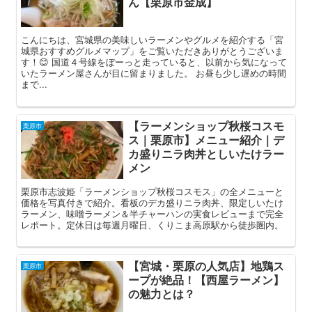
ん【栗原市金成】
こんにちは、宮城県の美味しいラーメンやグルメを紹介する「宮
城県おすすめグルメマップ」をご覧いただきありがとうございま
す！😊 国道４号線をぼーっと走っていると、以前から気になって
いたラーメン屋さんが目に留まりました。 お昼も少し遅めの時間
まで...
【ラーメンショップ秋桜コスモ
栗原市
ス｜栗原市】メニュー紹介｜デ
カ盛りニラ肉丼としいたけラー
メン
栗原市志波姫「ラーメンショップ秋桜コスモス」の全メニューと
価格を写真付きで紹介。看板のデカ盛りニラ肉丼、限定しいたけ
ラーメン、味噌ラーメン＆半チャーハンの実食レビューまで完全
レポート。定休日は毎週月曜日、くりこま高原駅から徒歩圏内。
【宮城・栗原の人気店】地鶏ス
栗原市
ープが絶品！【西屋ラーメン】
の魅力とは？