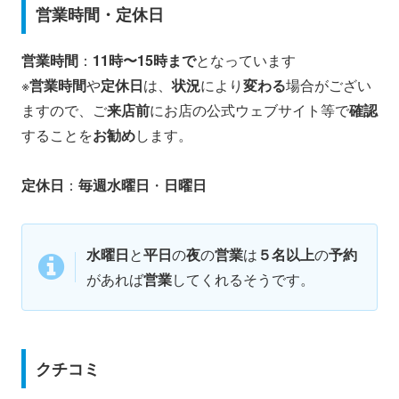
営業時間・定休日
営業時間
：
11時〜15時まで
となっています
※
営業時間
や
定休日
は、
状況
により
変わる
場合がござい
ますので、ご
来店前
にお店の公式ウェブサイト等で
確認
することを
お勧め
します。
定休日
：
毎週水曜日
・
日曜日
水曜日
と
平日
の
夜
の
営業
は
５名以上
の
予約
があれば
営業
してくれるそうです。
クチコミ