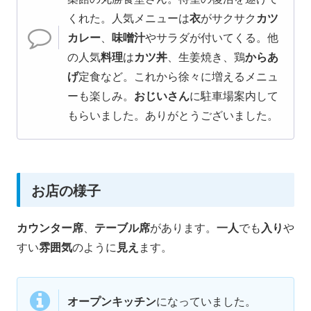
くれた。人気メニューは
衣
がサクサク
カツ
カレー
、
味噌汁
やサラダが付いてくる。他
の人気
料理
は
カツ丼
、生姜焼き、鶏
からあ
げ
定食など。これから徐々に増えるメニュ
ーも楽しみ。
おじいさん
に駐車場案内して
もらいました。ありがとうございました。
お店の様子
カウンター席
、
テーブル席
があります。
一人
でも
入り
や
すい
雰囲気
のように
見え
ます。
オープンキッチン
になっていました。