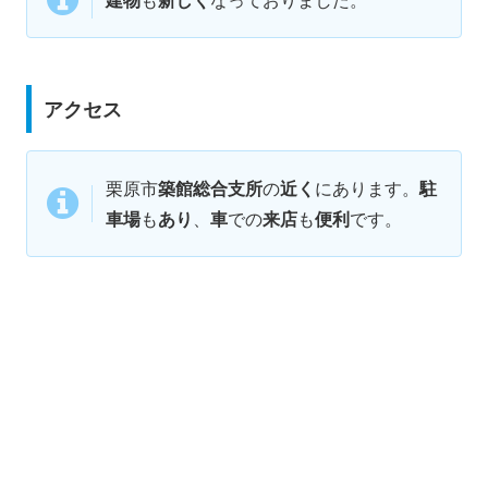
アクセス
栗原市
築館総合支所
の
近く
にあります。
駐
車場
も
あり
、
車
での
来店
も
便利
です。