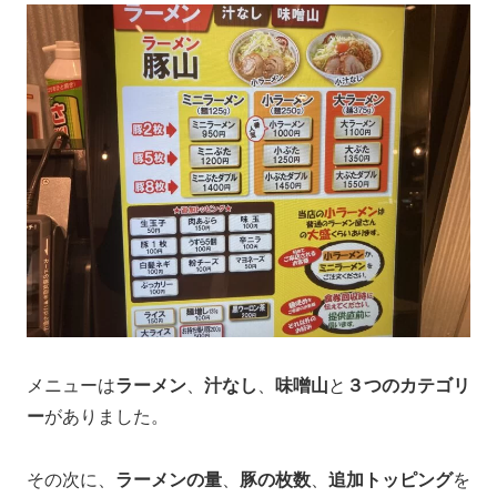
メニューは
ラーメン
、
汁なし
、
味噌山
と
３つのカテゴリ
ー
がありました。
その次に、
ラーメンの量
、
豚の枚数
、
追加トッピング
を