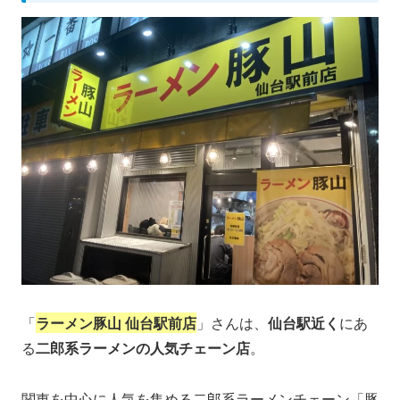
「
ラーメン豚山 仙台駅前店
」さんは、
仙台駅近く
にあ
る
二郎系ラーメンの人気チェーン店
。
関東を中心に人気を集める二郎系ラーメンチェーン「豚