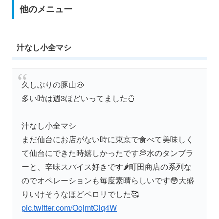
他のメニュー
汁なし小全マシ
久しぶりの豚山🐽
多い時は週3ほどいってました🍜
汁なし小全マシ
まだ仙台にお店がない時に東京で食べて美味しく
て仙台にできた時嬉しかったです💭水のタンブラ
ーと、辛味スパイス好きです🌶️町田商店の系列な
のでオペレーションも毎度素晴らしいです😳大盛
りいけそうなほどペロリでした🥰
pic.twitter.com/OojmtCiq4W