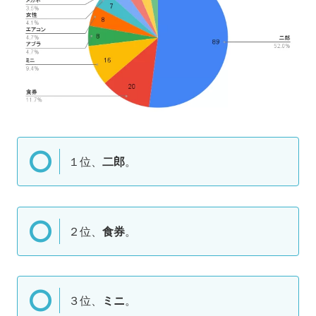
１位、
二郎
。
２位、
食券
。
３位、
ミニ
。