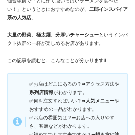
仙台駅前で「とにかく腹いっぱいラーメンを食べた
い！」というときにおすすめなのが、
二郎インスパイア
系の人気店
。
大量の野菜
、
極太麺
、
分厚いチャーシュー
というインパ
クト抜群の一杯が楽しめるお店があります。
この記事を読むと、こんなことが分かります⬇️
✅お店はどこにあるの？➡アクセス方法や
系列店情報
がわかります。
✅何を注文すればいい？➡
人気メニュー
や
おすすめの一品がわかります。
✅お店の雰囲気は？➡お店への入りやす
さ、客層などがわかります。
✅初めてでも大丈夫ですか？➡
頼み方
や
注