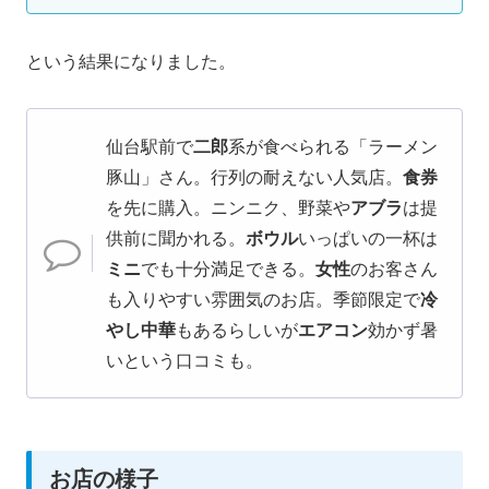
という結果になりました。
仙台駅前で
二郎
系が食べられる「ラーメン
豚山」さん。行列の耐えない人気店。
食券
を先に購入。ニンニク、野菜や
アブラ
は提
供前に聞かれる。
ボウル
いっぱいの一杯は
ミニ
でも十分満足できる。
女性
のお客さん
も入りやすい雰囲気のお店。季節限定で
冷
やし中華
もあるらしいが
エアコン
効かず暑
いという口コミも。
お店の様子