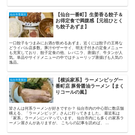
【仙台一番町】生姜香る餃子＆
仙台市青葉区
お得定食で満腹感【元祖ひとく
ち餃子あずま】
一口餃子をつまみにお酒が飲めるあずま。近くには餃子の王将な
どライバル店多数。豚汁やザーサイ、明太子付きの定食メニュー
も充実しており、餃子定食の他、レバニラ、唐揚げ、牛タンが人
気。単品やサイドメニューの中ではチューリップ唐揚げも人気の
逸品。
【横浜家系】ラーメンビッグ一
仙台市青葉区
番町店 豚骨醤油ラーメン【まく
りコールの嵐】
皆さんは何系ラーメンが好きですか？ 仙台市内の中心部に数店舗
構える、「ラーメンビッグ」さんに行ってきました。 最近私は
「家系」ラーメンにハマっています。 仙台市内にも多くの家系ラ
ーメン屋さんがありますが、 こちらの記事を読めば、 ...