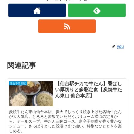
you
関連記事
【仙台駅チカで牛たん】香ばし
仙台市青葉区
い厚切りと多彩定食【炭焼牛た
ん東山 仙台本店】
炭焼牛たん東山仙台本店、炭火でじっくり焼き上げた名物牛たん
が大人気店。とろろと麦飯でいただくボリューム満点の定食か
ら、テールスープ、牛たん三昧コース、唐辛子味噌が香り豊かな
シチュー、さっぱりとした浅漬けまで揃い、特別なひとときを楽
しめる。