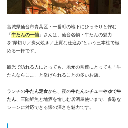
宮城県仙台市青葉区・一番町の地下にひっそりと佇む
「
牛たんの一仙
」さんは、仙台名物・牛たんの魅力
を“厚切り／炭火焼き／上質な仕込み”という三本柱で極
める一軒です。
観光で訪れる人にとっても、地元の常連にとっても「牛
たんならここ」と挙げられることの多いお店。
ランチの
牛たん定食
から、夜の
牛たんシチューやゆで牛
たん
、三陸鮮魚と地酒を愉しむ居酒屋使いまで、多彩な
シーンに対応できる懐の深さも魅力です。