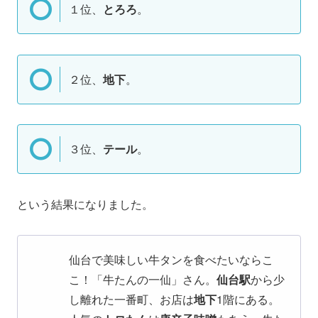
１位、
とろろ
。
２位、
地下
。
３位、
テール
。
という結果になりました。
仙台で美味しい牛タンを食べたいならこ
こ！「牛たんの一仙」さん。
仙台駅
から少
し離れた一番町、お店は
地下
1階にある。