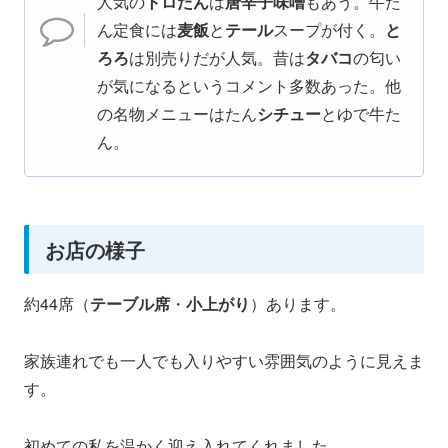
人気の
トロたん
は
唐辛子味噌
もあう。牛た
ん定食には
麦飯
と
テール
スープが付く。
と
ろろ
は別売りだが人気。昔は
タバコ
の匂い
が気になるというコメント多数あった。他
の名物メニューはたん
シチュー
とゆで牛た
ん。
お店の様子
約44席（
テーブル席
・
小上がり
）あります。
家族連れでも一人でも入りやすい雰囲気のように見えま
す。
初めての私を温かく迎え入れてくれました。