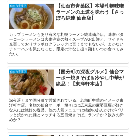
【仙台市青葉区】本場札幌味噌
仙台市青葉区
ラーメンの王道を味わう【さっ
ぽろ純連 仙台店】
カップラーメンもあり有名な札幌ラーメン純連仙台店。味噌バタ
ーコーンラーメンは火傷注意の熱々スープがお出迎え。サイドも
充実しておりサッポロクラシックは言うまでもないが、まかない
チャーハンも気になった。限定の汁なし担々麺もいつか食べてみ
たい。
【国分町の深夜グルメ】仙台マ
仙台市青葉区
ーボー焼きそば＆冷やし中華が
絶品！【東洋軒本店】
深夜遅くまで国分町で営業されている、老舗町中華のイメージ東
洋軒本店。名物の仙台マーボー焼そばは広東風の麻婆豆腐が好き
な人には絶好の逸品。他の人気メニューは絶妙のあんかけがパリ
ッと焼かれた麺とマッチする五目焼きそば。ランチか？飲みの締
めか？