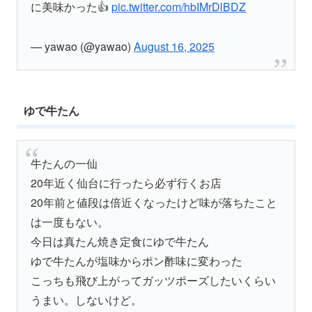
に美味かった👍
pic.twitter.com/hbIMrDlBDZ
— yawao (@yawao)
August 16, 2025
ゆで牛たん
牛たんの一仙
20年近く仙台に行ったら必ず行くお店
20年前と値段は倍近くなったけど味が落ちたこと
は一度もない。
今日は真たん焼き定食にゆで牛たん
ゆで牛たんが塩味からポン酢味に変わった
こっちも飛び上がってガッツポーズしたいくらい
うまい。しないけど。