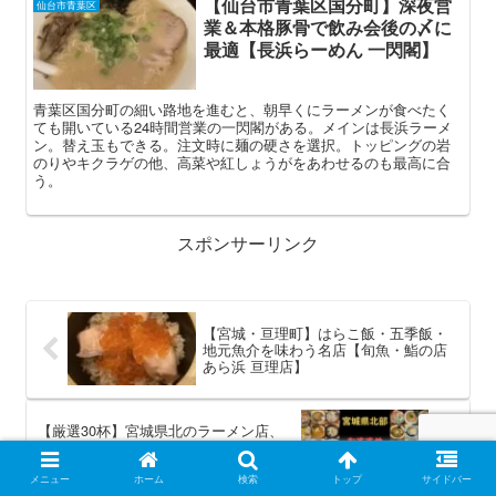
【仙台市青葉区国分町】深夜営
仙台市青葉区
業＆本格豚骨で飲み会後の〆に
最適【長浜らーめん 一閃閣】
青葉区国分町の細い路地を進むと、朝早くにラーメンが食べたく
ても開いている24時間営業の一閃閣がある。メインは長浜ラーメ
ン。替え玉もできる。注文時に麺の硬さを選択。トッピングの岩
のりやキクラゲの他、高菜や紅しょうがをあわせるのも最高に合
う。
スポンサーリンク
【宮城・亘理町】はらこ飯・五季飯・
地元魚介を味わう名店【旬魚・鮨の店
あら浜 亘理店】
【厳選30杯】宮城県北のラーメン店、
大崎・登米・栗原など6地域から紹介
【まとめ記事】
メニュー
ホーム
検索
トップ
サイドバー