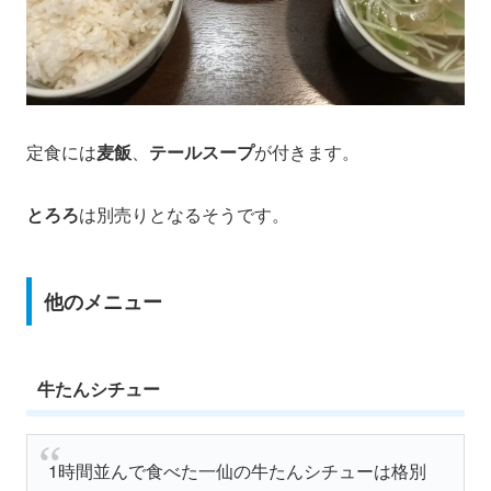
定食には
麦飯
、
テールスープ
が付きます。
とろろ
は別売りとなるそうです。
他のメニュー
牛たんシチュー
1時間並んで食べた一仙の牛たんシチューは格別