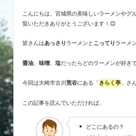
こんにちは、宮城県の美味しいラーメンやグ
覧いただきありがとうございます！😊
皆さんは
ラーメンと
ラーメ
あっさり
こってり
、
、
だったらどのラーメンが好き
醤油
味噌
塩
今回は大崎市古川
にある「
」さ
荒谷
きらく亭
この記事を読んでいただければ、
どこにあるの？