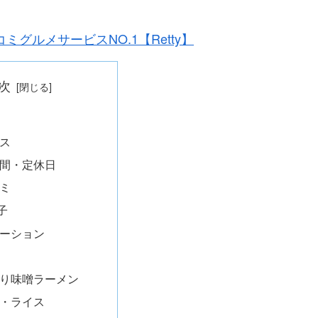
ミグルメサービスNO.1【Retty】
次
ス
間・定休日
ミ
子
ーション
り味噌ラーメン
・ライス