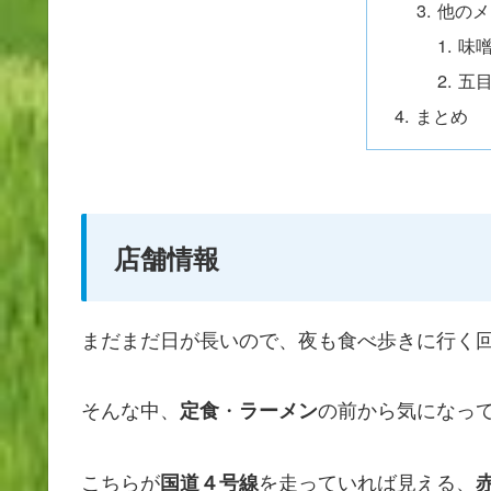
他のメ
味
五
まとめ
店舗情報
まだまだ日が長いので、夜も食べ歩きに行く
そんな中、
・
の前から気になっ
定食
ラーメン
こちらが
を走っていれば見える、
国道４号線