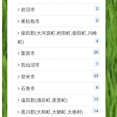
2
岩沼市
2
東松島市
柴田郡(大河原町,村田町,柴田町,川崎
4
町)
29
栗原市
7
気仙沼市
23
登米市
6
石巻市
13
遠田郡(涌谷町,美里町)
14
黒川郡(大和町,大郷町,大衡村)