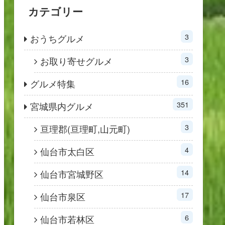
カテゴリー
3
おうちグルメ
3
お取り寄せグルメ
16
グルメ特集
351
宮城県内グルメ
3
亘理郡(亘理町,山元町)
4
仙台市太白区
14
仙台市宮城野区
17
仙台市泉区
6
仙台市若林区