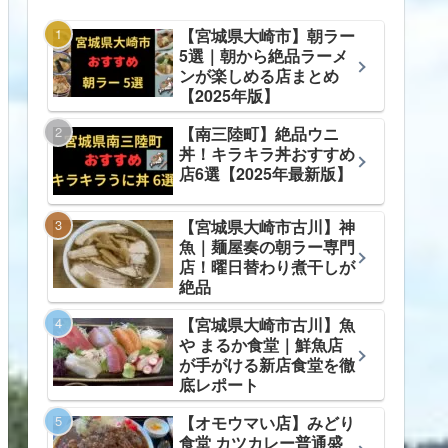
【宮城県大崎市】朝ラー
5選｜朝から絶品ラーメ
ンが楽しめる店まとめ
【2025年版】
【南三陸町】絶品ウニ
丼！キラキラ丼おすすめ
店6選【2025年最新版】
【宮城県大崎市古川】神
魚｜麺屋奏の朝ラー専門
店！曜日替わり煮干しが
絶品
【宮城県大崎市古川】魚
や まるか食堂｜鮮魚店
が手がける新店食堂を徹
底レポート
【オモウマい店】みどり
食堂 カツカレー普通盛