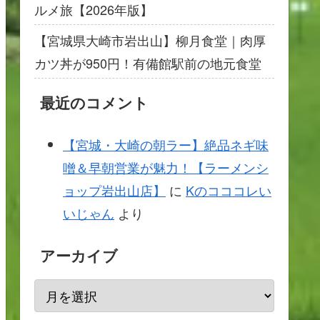
ルメ旅【2026年版】
【宮城県大崎市岩出山】柳月食堂｜肉厚
カツ丼が950円！有備館駅前の地元食堂
最近のコメント
【宮城・大崎の朝ラー】絶品ネギ味
噌＆早朝営業が魅力！【ラーメンシ
ョップ岩出山店】
に
Kのコココレい
いじゃん
より
アーカイブ