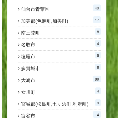
49
仙台市青葉区
17
加美郡(色麻町,加美町)
8
南三陸町
4
名取市
5
塩竈市
8
多賀城市
89
大崎市
4
女川町
9
宮城郡(松島町,七ヶ浜町,利府町)
14
富谷市