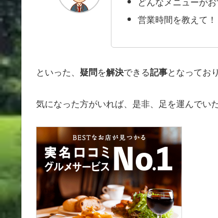
どんなメニューがお
営業時間を教えて！
といった、
を
できる
となってお
疑問
解決
記事
気になった方がいれば、是非、足を運んでい