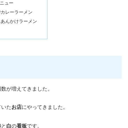
ニュー
噌カレーラーメン
目あんかけラーメン
回数が増えてきました。
ていた
にやってきました。
お店
と
の
です。
赤
白
看板