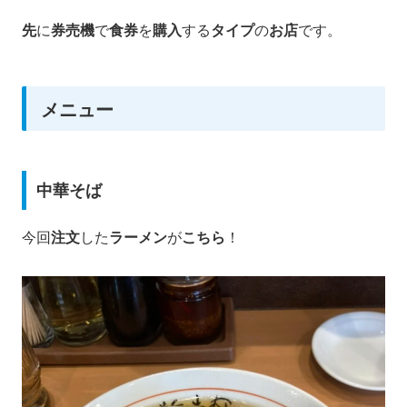
先
に
券売機
で
食券
を
購入
する
タイプ
の
お店
です。
メニュー
中華そば
今回
注文
した
ラーメン
が
こちら
！