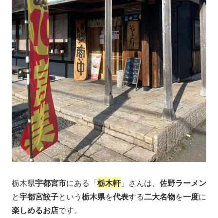
栃木県
宇都宮市
にある「
栃木軒
」さんは、
佐野ラーメン
と
宇都宮餃子
という
栃木県
を
代表
する
二大名物
を
一度
に
楽しめるお店
です。