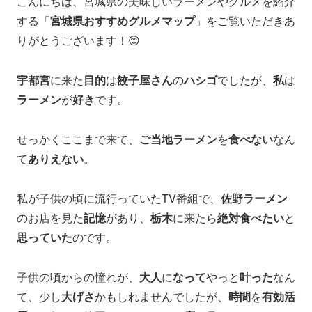
こんにちは、宮城県の美味しいラーメンやグルメを紹介
する「
宮城県おすすめグルメマップ
」をご覧いただきあ
りがとうございます！😊
宇都宮
に来た
目的
は
餃子屋さん
の
ハシゴ
でしたが、
私
は
ラーメン
が
好き
です。
せっかくここまで来て、
ご当地ラーメン
を
食べない
なん
て
ありえない
。
私が子供の頃に流行っていたTV番組で、
佐野ラーメン
のお店を見た
記憶
があり、
栃木
に来たら
絶対食べたい
と
思っていた
のです。
子供の頃からの憧れが、
大人
に
なって
やっと
叶った
なん
て、少し
大げさ
かもしれませんでしたが、
時間
を
有効活