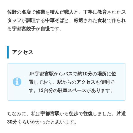
佐野
の
名店
で
修業
を
積んだ職人
と、
丁寧
に
教育
された
ス
タッフ
が
調理
する
中華そば
と、
厳選
された
食材
で作られ
る
宇都宮餃子
が
自慢
です。 ​
アクセス
​JR
宇都宮駅
から
バス
で
約10分
の
場所
に
位
置
しており、
駅
からの
アクセス
も
便利
で
す。
13台分
の
駐車スペース
が
あり
ます。 ​
ちなみに、私は
宇都宮駅
から
徒歩
で
往復
しました。
片道
30分くらい
かかったと思います。