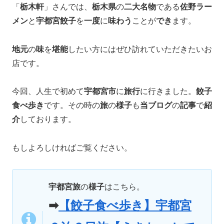
「
栃木軒
」さんでは、
栃木県
の
二大名物
である
佐野ラー
メン
と
宇都宮餃子
を
一度
に
味わう
ことが
でき
ます。​
地元
の
味
を
堪能
したい方にはぜひ訪れていただきたいお
店です。
今回、人生で初めて
宇都宮市
に
旅行
に行きました。
餃子
食べ歩き
です。その時の
旅
の
様子
も
当ブログ
の
記事
で
紹
介
しております。
もしよろしければご覧ください。
宇都宮旅
の
様子
はこちら。
➡
【餃子食べ歩き】宇都宮