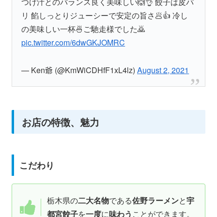
つけ汁とのバランス良く美味しい🙆👌 餃子は皮パ
リ 餡しっとりジューシーで安定の旨さ🥟👍 冷し
の美味しい一杯🍜ご馳走様でした🙇
pic.twitter.com/6dwGKJOMRC
— Ken爺 (@KmWiCDHfF1xL4lz)
August 2, 2021
お店の特徴、魅力
こだわり
栃木県の
二大名物
である
佐野ラーメン
と
宇
都宮餃子
を
一度
に
味わう
ことができます。​