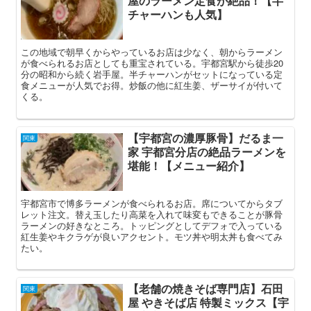
屋のラーメン定食が絶品！【半
チャーハンも人気】
この地域で朝早くからやっているお店は少なく、朝からラーメン
が食べられるお店としても重宝されている。宇都宮駅から徒歩20
分の昭和から続く岩手屋。半チャーハンがセットになっている定
食メニューが人気でお得。炒飯の他に紅生姜、ザーサイが付いて
くる。
【宇都宮の濃厚豚骨】だるま一
関東
家 宇都宮分店の絶品ラーメンを
堪能！【メニュー紹介】
宇都宮市で博多ラーメンが食べられるお店。席についてからタブ
レット注文。替え玉したり高菜を入れて味変もできることが豚骨
ラーメンの好きなところ。トッピングとしてデフォで入っている
紅生姜やキクラゲが良いアクセント。モツ丼や明太丼も食べてみ
たい。
【老舗の焼きそば専門店】石田
関東
屋 やきそば店 特製ミックス【宇