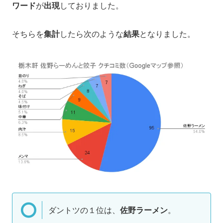
ワード
が
出現
しておりました。
そちらを
集計
したら次のような
結果
となりました。
ダントツの１位は、
佐野ラーメン
。