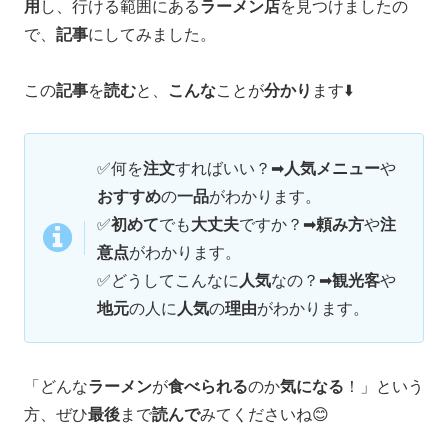
用
し、行ける範囲にある
ラーメン店
を見つけましたの
で、
記事
にしてみました。
この
記事
を
読む
と、
こんな
ことが
分かり
ます⬇️
✅何を
注文
すればいい？➡
人気メニュー
や
おすすめ
の
一品
がわかります。
✅
初めて
でも
大丈夫
ですか？➡
頼み方
や
注
意点
がわかります。
✅
どうしてこんなに
人気
なの？➡
観光客
や
地元
の人に
人気
の
理由
がわかります。
「どんな
ラーメン
が
食べられる
のか
気になる
！」という
方、ぜひ
最後
まで
読んで
みてくださいね😊