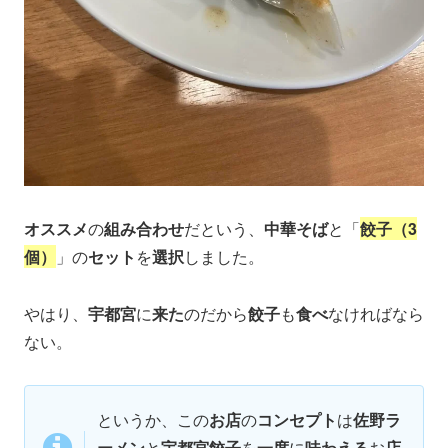
オススメ
の
組み合わせ
だという、
中華そば
と「
餃子（3
個）
」の
セット
を
選択
しました。
やはり、
宇都宮
に
来た
のだから
餃子
も
食べ
なければなら
ない。
というか、この
お店
の
コンセプト
は
佐野ラ
ーメン
と
宇都宮餃子
を
一度
に
味わえる
お
店