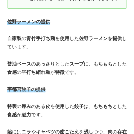
佐野ラーメンの提供
自家製
の
青竹手打ち麺
を
使用
した
佐野ラーメン
を
提供
し
ています。
醤油ベース
の
あっさり
とした
スープ
に、
もちもち
とした
食感
の
平打ち縮れ麺
が
特徴
です。 ​
宇都宮餃子の提供
特製
の
厚み
のある
皮
を
使用
した
餃子
は、
もちもち
とした
食感
が
魅力
です。
餡
には
ニラ
や
キャベツ
の
歯ごたえ
を
残し
つつ、
肉
の
存在