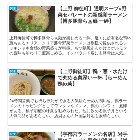
【上野 御徒町】透明スープ×野
関東
菜セパレートの新感覚ラーメン
【博多豚骨らぁ麺 一絆】
上野御徒町で博多豚骨らぁ麺が楽しめる一絆。近くに超有名な鴨to
葱もあるエリア。クリア豚骨野菜ラーメンは別皿で提供されるシ
ャキシャキ食感の野菜盛りが特徴。もつ鍋風あんかけとホルモン
の旨味も加わり二度楽しめる。インバウンド客にも豚骨は人気。
【上野御徒町】鴨・葱・水だけ
関東
で究める奥深い一杯【らーめん
鴨to葱】
24時間営業でも待ち行列ができる人気店らーめん鴨to葱。鴨ラー
メンのトッピングとしてワンタンやメンマ、鴨のコンフィ、煮卵
がある。柚子胡椒の味変を勧められた。他に飲める親子丼という
人気商品があるらしい。店員さんの外国語対応も素晴らしい。
【宇都宮ラーメンの名店】岩手
関東