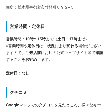
住所：栃木県宇都宮市竹林町８９２−５
営業時間・定休日
営業時間
：
10時〜15時
まで（
土日
：
17時まで
）
※
営業時間
や
定休日
は、
状況
により
変わる
場合がござい
ますので、ご
来店前
にお店の公式ウェブサイト等で
確認
することを
お勧め
します。
定休日
：
なし
クチコミ
Google
マップでの
クチコミ
を見たところ、様々な
キー