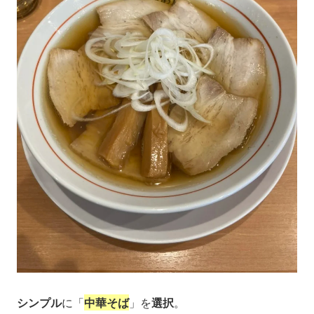
シンプル
に「
中華そば
」を
選択
。