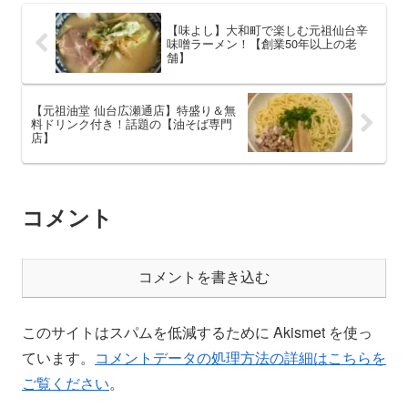
【味よし】大和町で楽しむ元祖仙台辛
味噌ラーメン！【創業50年以上の老
舗】
【元祖油堂 仙台広瀬通店】特盛り＆無
料ドリンク付き！話題の【油そば専門
店】
コメント
コメントを書き込む
このサイトはスパムを低減するために Akismet を使っ
ています。
コメントデータの処理方法の詳細はこちらを
ご覧ください
。