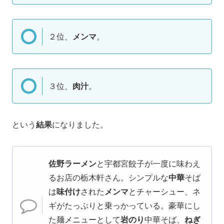
２位、
メンマ
。
３位、
肉汁
。
という
結果
になりました。
佐野ラーメン
と宇都宮餃子が一度に味わえ
るお店の栃木軒さん。シンプルな
中華
そば
は
味付け
された
メンマ
とチャーシュー、ネ
ギがたっぷりと乗っかっている。豪華にし
た麺メニューとして
岩のり
中華そば、
ねぎ