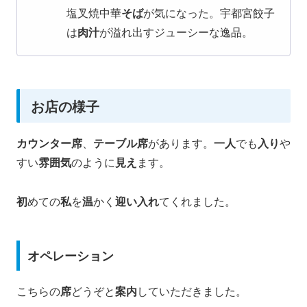
塩叉焼中華
そば
が気になった。宇都宮餃子
は
肉汁
が溢れ出すジューシーな逸品。
お店の様子
カウンター席
、
テーブル席
があります。
一人
でも
入り
や
すい
雰囲気
のように
見え
ます。
初
めての
私
を
温
かく
迎い入れ
てくれました。
オペレーション
こちらの
席
どうぞと
案内
していただきました。