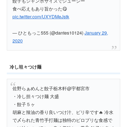
餃子もジャンボサイズでジューシー
食べ応えもあり旨かった😋
pic.twitter.com/UXYDMeJstk
— ひともっこ555 (@dantes10124)
January 29,
2020
冷し坦々つけ麺
佐野らぁめんと餃子栃木軒@宇都宮市
・冷し担々つけ麺 大盛
・餃子５ヶ
胡麻と辣油の香り良いつけ汁、ピリ辛です🔥 冷水
で〆られた青竹手打麺は独特のピロプリな食感で