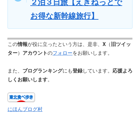
２泊３日旅【えきねっとで
お得な新幹線旅行】
この
情報
が役に立ったという方は、是非、
X
（
旧ツイッ
ター
）
アカウント
の
フォロー
をお願いします。
また、
ブログランキング
にも
登録
しています。
応援よろ
しくお願いします
。
にほんブログ村