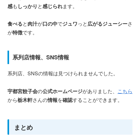
感
も
しっかり
と
感じられ
ます。
食べる
と
肉汁
が
口の中
で
ジュワ
っと
広がるジューシー
さ
が
特徴
です。 ​
系列店情報、SNS情報
系列店、SNSの情報は見つけられませんでした。
宇都宮餃子会
の
公式ホームページ
がありました、
こちら
から
栃木軒
さんの
情報
を
確認
することができます。
まとめ