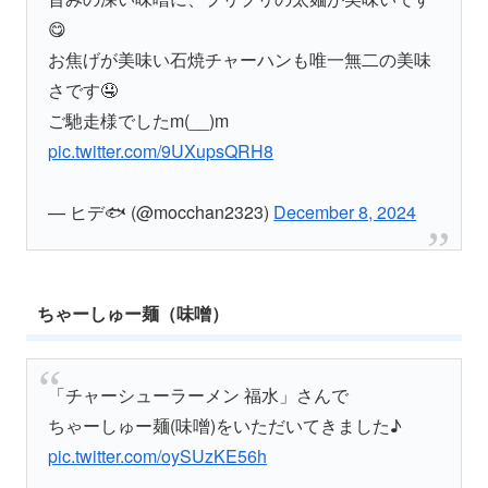
😋
お焦げが美味い石焼チャーハンも唯一無二の美味
さです🤤
ご馳走様でしたm(__)m
pic.twitter.com/9UXupsQRH8
— ヒデ🐟️ (@mocchan2323)
December 8, 2024
ちゃーしゅー麺（味噌）
「チャーシューラーメン 福水」さんで
ちゃーしゅー麺(味噌)をいただいてきました♪
pic.twitter.com/oySUzKE56h