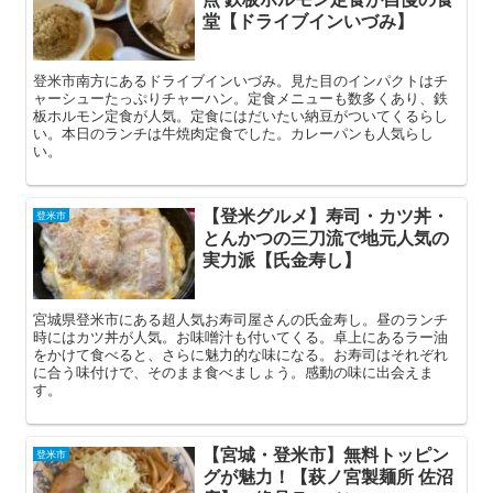
堂【ドライブインいづみ】
登米市南方にあるドライブインいづみ。見た目のインパクトはチ
ャーシューたっぷりチャーハン。定食メニューも数多くあり、鉄
板ホルモン定食が人気。定食にはだいたい納豆がついてくるらし
い。本日のランチは牛焼肉定食でした。カレーパンも人気らし
い。
【登米グルメ】寿司・カツ丼・
登米市
とんかつの三刀流で地元人気の
実力派【氏金寿し】
宮城県登米市にある超人気お寿司屋さんの氏金寿し。昼のランチ
時にはカツ丼が人気。お味噌汁も付いてくる。卓上にあるラー油
をかけて食べると、さらに魅力的な味になる。お寿司はそれぞれ
に合う味付けで、そのまま食べましょう。感動の味に出会えま
す。
【宮城・登米市】無料トッピン
登米市
グが魅力！【萩ノ宮製麺所 佐沼