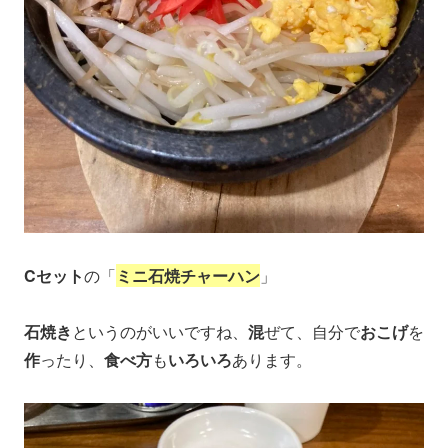
Cセット
の「
ミニ石焼チャーハン
」
石焼き
というのがいいですね、
混
ぜて、自分で
おこげ
を
作
ったり、
食べ方
も
いろいろ
あります。