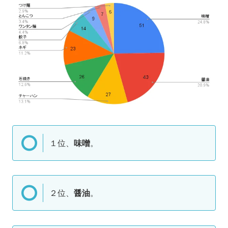
１位、
味噌
。
２位、
醤油
。