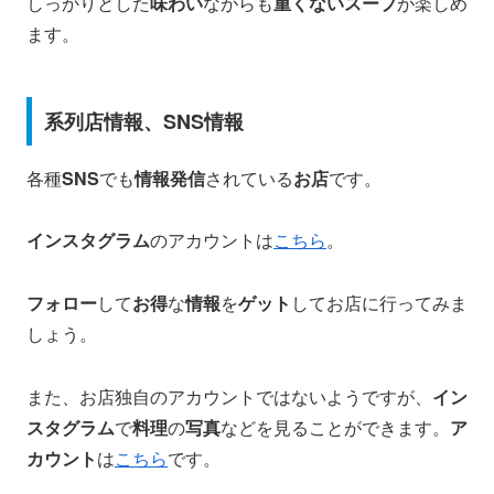
しっかりとした
味わい
ながらも
重くないスープ
が楽しめ
ます。​
系列店情報、SNS情報
各種
SNS
でも
情報発信
されている
お店
です。
インスタグラム
のアカウントは
こちら
。
フォロー
して
お得
な
情報
を
ゲット
してお店に行ってみま
しょう。
また、お店独自のアカウントではないようですが、
イン
スタグラム
で
料理
の
写真
などを見ることができます。
ア
カウント
は
こちら
です。