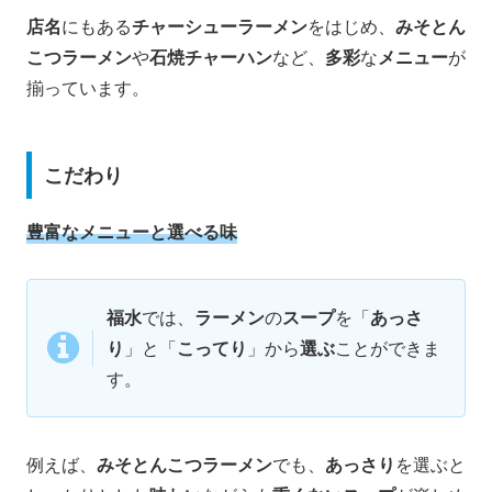
店名
にもある
チャーシューラーメン
をはじめ、
みそとん
こつラーメン
や
石焼チャーハン
など、
多彩
な
メニュー
が
揃っています。​
こだわり
豊富なメニューと選べる味
福水
では、
ラーメン
の
スープ
を「
あっさ
り
」と「
こってり
」から
選ぶ
ことができま
す。
例えば、
みそとんこつラーメン
でも、
あっさり
を選ぶと