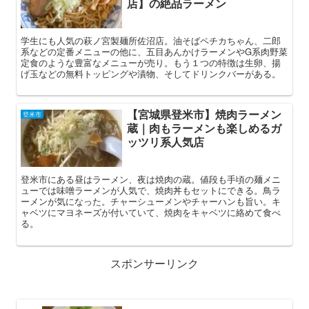
店】の絶品ラーメン
学生にも人気の萩ノ宮製麺所佐沼店。油そばペチカちゃん、二郎
系などの定番メニューの他に、五目あんかけラーメンやG系肉野菜
定食のような豊富なメニューが売り。もう１つの特徴は生卵、揚
げ玉などの無料トッピングや漬物、そしてドリンクバーがある。
【宮城県登米市】焼肉ラーメン
登米市
蔵｜肉もラーメンも楽しめるガ
ッツリ系人気店
登米市にある昼はラーメン、夜は焼肉の蔵。値段も手頃の麺メニ
ューでは味噌ラーメンが人気で、焼肉丼もセットにできる。鳥ラ
ーメンが気になった。チャーシューメンやチャーハンも旨い。キ
ャベツにマヨネーズが付いていて、焼肉をキャベツに絡めて食べ
る。
スポンサーリンク