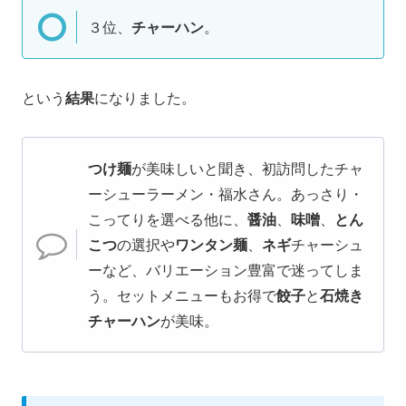
３位、
チャーハン
。
という
結果
になりました。
つけ麺
が美味しいと聞き、初訪問したチャ
ーシューラーメン・福水さん。あっさり・
こってりを選べる他に、
醤油
、
味噌
、
とん
こつ
の選択や
ワンタン麺
、
ネギ
チャーシュ
ーなど、バリエーション豊富で迷ってしま
う。セットメニューもお得で
餃子
と
石焼き
チャーハン
が美味。