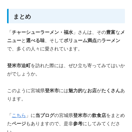
まとめ
「
チャーシューラーメン・福水
」さんは、その
豊富
な
メ
ニュー
と
選べる味
、そして
ボリューム満点
の
ラーメン
で、多くの人々に愛されています。
登米市迫町
を訪れた際には、ぜひ立ち寄ってみてはいか
がでしょうか。
このように宮城県
登米市
には
魅力的
な
お店
が
たくさん
あ
ります。
「
こちら
」に
当ブログ
の宮城県
登米市
の
飲食店
をまとめ
た
ページ
もありますので、是非
参考
にしてみてくださ
い。