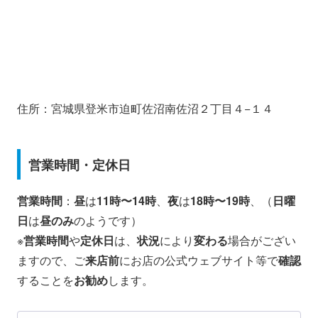
住所：宮城県登米市迫町佐沼南佐沼２丁目４−１４
営業時間・定休日
営業時間
：
昼
は
11時〜14時
、
夜
は
18時〜19時
、（
日曜
日
は
昼のみ
のようです）
※
営業時間
や
定休日
は、
状況
により
変わる
場合がござい
ますので、ご
来店前
にお店の公式ウェブサイト等で
確認
することを
お勧め
します。