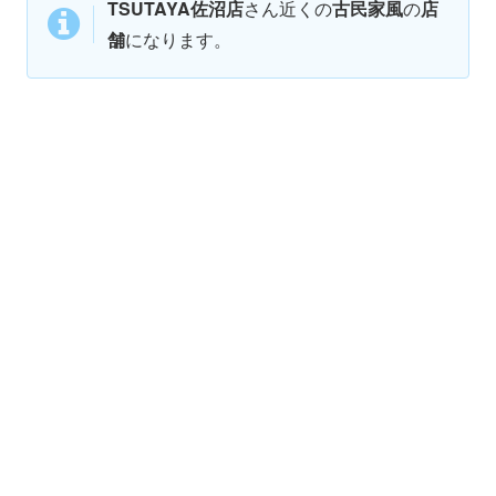
TSUTAYA佐沼店
さん近くの
古民家風
の
店
舗
になります。