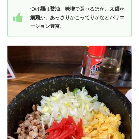
つけ麺
は
醤油
、
味噌
で選べるほか、
太麺
か
細麺
か、
あっさり
か
こってり
かなど
バリエ
ーション豊富
。