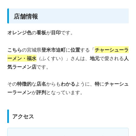
店舗情報
オレンジ色
の
看板
が
目印
です。
こちら
の宮城県
登米市迫町
に
位置
する「
チャーシューラ
ーメン・福水
（ふくすい）」さんは、
地元
で愛される
人
気ラーメン店
です。
その
特徴的
な
店名
からも
わかる
ように、
特
に
チャーシュ
ーラーメン
が
評判
となっています。
アクセス