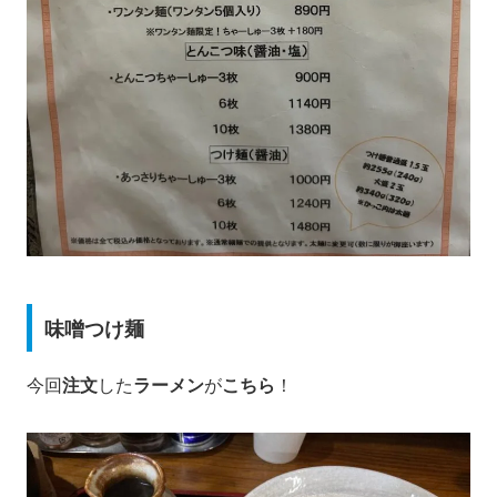
味噌つけ麺
今回
注文
した
ラーメン
が
こちら
！