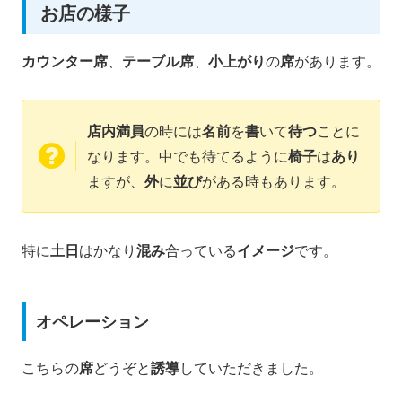
お店の様子
カウンター席
、
テーブル席
、
小上がり
の
席
があります。
店内満員
の時には
名前
を
書
いて
待つ
ことに
なります。中でも待てるように
椅子
は
あり
ますが、
外
に
並び
がある時もあります。
特に
土日
はかなり
混み
合っている
イメージ
です。
オペレーション
こちらの
席
どうぞと
誘導
していただきました。