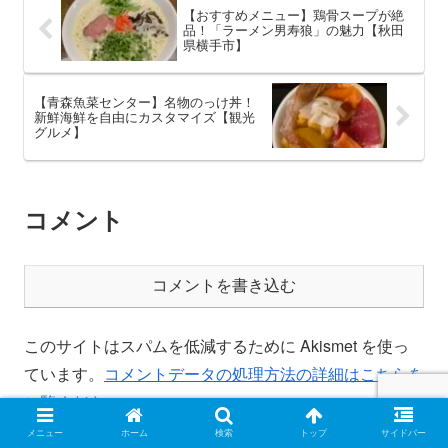
【おすすめメニュー】鶏骨スープが絶
品！「ラーメン男寿狼」の魅力【秋田
県横手市】
【青森魚菜センター】名物のっけ丼！
新鮮海鮮を自由にカスタマイズ【観光
グルメ】
コメント
コメントを書き込む
このサイトはスパムを低減するために Akismet を使っ
ています。
コメントデータの処理方法の詳細はこちらを
ご覧ください
。
メニュー
ホーム
検索
トップ
サイドバー
ホーム
宮城県内グルメ
登米市