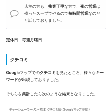
店主の方も、
接客丁寧
な方で、
夜
の
営業
は
残ったスープでやるので
短時間営業
なのだ
と話しておりました。
定休日
：
毎週月曜日
クチコミ
Google
マップでの
クチコミ
を見たところ、様々な
キー
ワード
が
出現
しておりました。
そちらを
集計
したら次のような
結果
となりました。