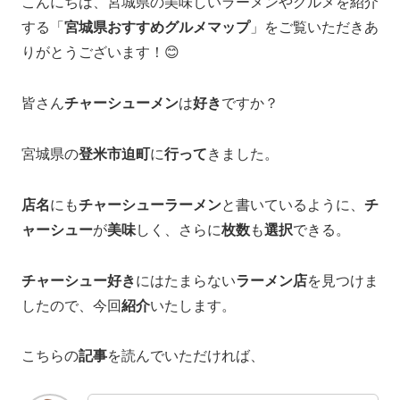
こんにちは、宮城県の美味しいラーメンやグルメを紹介
する「
宮城県おすすめグルメマップ
」をご覧いただきあ
りがとうございます！😊
皆さん
チャーシューメン
は
好き
ですか？
宮城県の
登米市迫町
に
行って
きました。
店名
にも
チャーシューラーメン
と書いているように、
チ
ャーシュー
が
美味
しく、さらに
枚数
も
選択
できる。
チャーシュー好き
にはたまらない
ラーメン店
を見つけま
したので、今回
紹介
いたします。
こちらの
記事
を読んでいただければ、