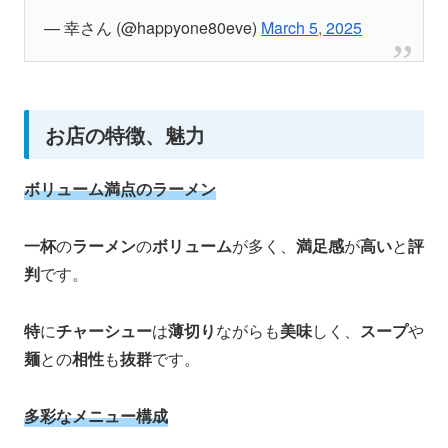
— 幸さん (@happyone80eve)
March 5, 2025
お店の特徴、魅力
ボリューム満点のラーメン
一杯
の
ラーメン
の
ボリューム
が多く、
満足感
が
高い
と
評
判
です。
特
に
チャーシュー
は
薄切り
ながらも
美味
しく、
スープ
や
麺
との
相性
も
抜群
です。​
多彩なメニュー構成