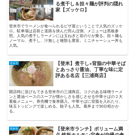
る煮干し＆担々麺が評判の隠れ
家【ズッケロ】
登米市でラーメンが食べられるピザ屋ということで人気のズッケ
ロ。駐車場は店前と道路を挟んだ田んぼ側。メニューは黒板参
照。人気の煮干しラーメンには玉ねぎと岩のりが乗る。担々麺も
ノーマル、煮干し、汁無しと種類も豊富。ミニチャーシュー丼も
人気。
【登米】煮干し×背脂の中華そば
登米市
とあっさり醤油、丁寧な味に定
評ある名店【三浦商店】
開店時に並びもできる登米市の三浦商店。コクのある味噌ラーメ
ンと醤油ベースのスープが懐かしさを感じさせる中華そばの２大
看板メニュー。券売機で食券購入。中華そばに背脂を入れたり、
味玉トッピングで楽しめる。餃子も人気。着丼まで30分程かか
る。
【登米市ランチ】ボリューム満
登米市
点 鉄板ホルモン定食が自慢の食