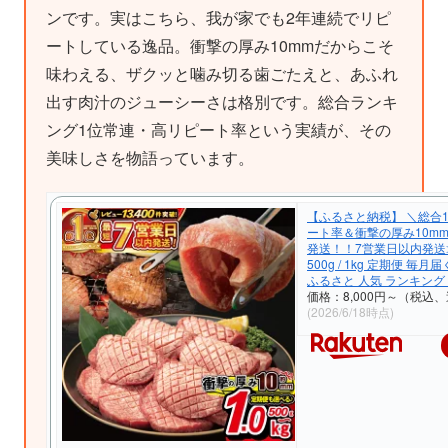
ンです。実はこちら、我が家でも2年連続でリピ
ートしている逸品。衝撃の厚み10mmだからこそ
味わえる、ザクッと噛み切る歯ごたえと、あふれ
出す肉汁のジューシーさは格別です。総合ランキ
ング1位常連・高リピート率という実績が、その
美味しさを物語っています。
【ふるさと納税】 ＼総合
ート率＆衝撃の厚み10mm
発送！！7営業日以内発送
500g / 1kg 定期便 毎月届
ふるさと 人気 ランキング
価格：8,000円～（税込、
(2026/6/18時点)