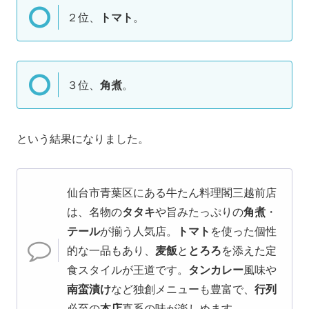
２位、
トマト
。
３位、
角煮
。
という結果になりました。
仙台市青葉区にある牛たん料理閣三越前店
は、名物の
タタキ
や旨みたっぷりの
角煮
・
テール
が揃う人気店。
トマト
を使った個性
的な一品もあり、
麦飯
と
とろろ
を添えた定
食スタイルが王道です。
タンカレー
風味や
南蛮漬け
など独創メニューも豊富で、
行列
必至の
本店
直系の味が楽しめます。