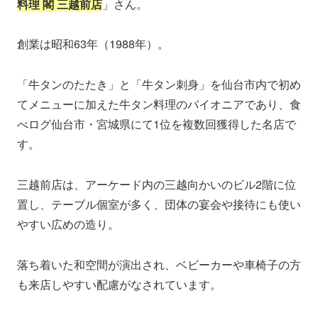
料理 閣 三越前店
」さん。
創業は昭和63年（1988年）。
「牛タンのたたき」と「牛タン刺身」を仙台市内で初め
てメニューに加えた牛タン料理のパイオニアであり、食
べログ仙台市・宮城県にて1位を複数回獲得した名店で
す。
三越前店は、アーケード内の三越向かいのビル2階に位
置し、テーブル個室が多く、団体の宴会や接待にも使い
やすい広めの造り。
落ち着いた和空間が演出され、ベビーカーや車椅子の方
も来店しやすい配慮がなされています。