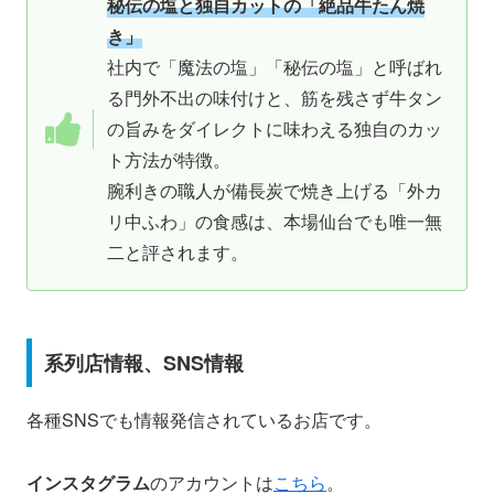
秘伝の塩と独自カットの「絶品牛たん焼
き」
社内で「魔法の塩」「秘伝の塩」と呼ばれ
る門外不出の味付けと、筋を残さず牛タン
の旨みをダイレクトに味わえる独自のカッ
ト方法が特徴。
腕利きの職人が備長炭で焼き上げる「外カ
リ中ふわ」の食感は、本場仙台でも唯一無
二と評されます。
系列店情報、SNS情報
各種SNSでも情報発信されているお店です。
インスタグラム
のアカウントは
こちら
。