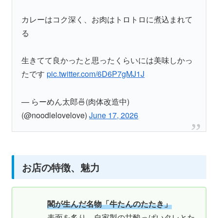
カレーはコク深く、お肉はトロトロに煮込まれて
る
生きてて良かったと思ったくらいには美味しかっ
たです
pic.twitter.com/6D6P7gMJ1J
— らーめん太郎🍜(肉体改造中)
(@noodlelovelove)
June 17, 2026
お店の特徴、魅力
閣が生んだ名物「牛たんのたたき」
表面を炙り、自家製の甘酸っぱいタレとた