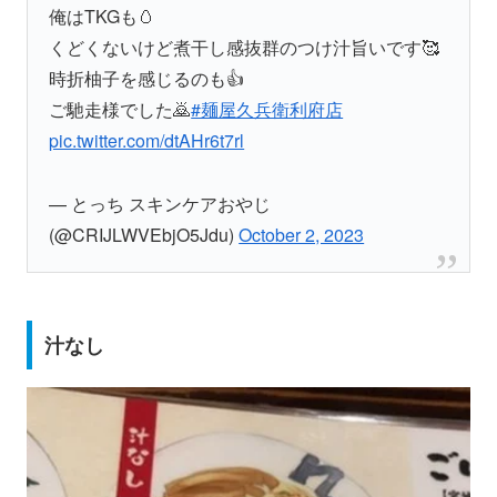
俺はTKGも🥚
くどくないけど煮干し感抜群のつけ汁旨いです🥰
時折柚子を感じるのも👍
ご馳走様でした🙇
#麺屋久兵衛利府店
pic.twitter.com/dtAHr6t7rl
— とっち スキンケアおやじ
(@CRIJLWVEbjO5Jdu)
October 2, 2023
汁なし