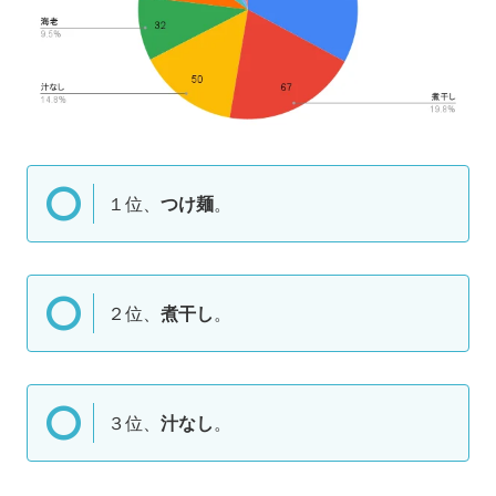
１位、
つけ麺
。
２位、
煮干し
。
３位、
汁なし
。