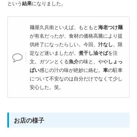
という
結果
になりました。
麺屋久兵衛といえば、もともと
海老つけ麺
が有名だったが、食材の価格高騰により提
供終了になったらしい。今回、
汁なし
、限
定など迷いましたが、
煮干し油そば
を注
文。ガツンとくる
魚介
の味と、やや
しょっ
ぱい
感じの汁の味が絶妙に絡む。
車
の駐車
について不安なのは自分だけでなくて少し
安心した。笑。
お店の様子