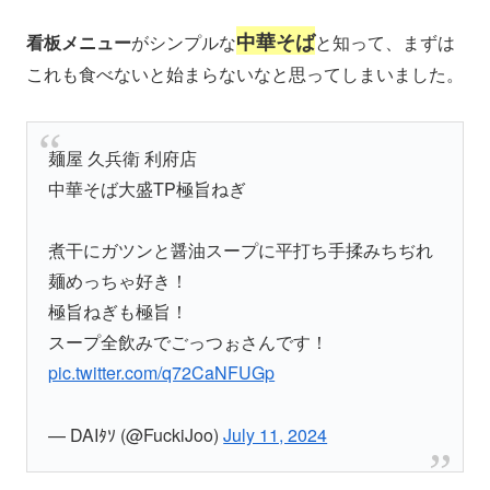
中華そば
看板メニュー
がシンプルな
と知って、まずは
これも食べないと始まらないなと思ってしまいました。
麺屋 久兵衛 利府店
中華そば大盛TP極旨ねぎ
煮干にガツンと醤油スープに平打ち手揉みちぢれ
麺めっちゃ好き！
極旨ねぎも極旨！
スープ全飲みでごっつぉさんです！
pic.twitter.com/q72CaNFUGp
— DAIﾀｿ (@FuckiJoo)
July 11, 2024