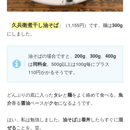
久兵衛煮干し油そば
「
」（1,155円）です。麺は
300g
にしました。
油そばの場合ですと、
200g
、
300g
、
400g
は
同料金
。500g以上は100g毎にプラス
110円かかるそうです。
どんぶりの底に入った
タレ
と
麺
をよく絡めて食べる。
魚
介
香る
醤油
ベースが
クセ
になるようです。
はい、私は勉強しました。
油そば
は
着丼
したらすぐに
混
ぜる
ことを。笑。