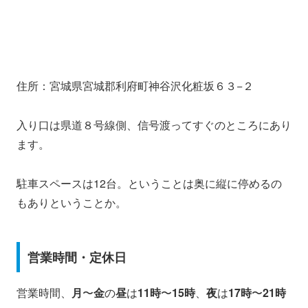
住所：宮城県宮城郡利府町神谷沢化粧坂６３−２
入り口は県道８号線側、信号渡ってすぐのところにあり
ます。
駐車スペースは12台。ということは奥に縦に停めるの
もありということか。
営業時間・定休日
営業時間、
月
〜
金
の
昼
は
11時
〜
15時
、
夜
は
17時
〜
21時