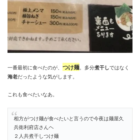
つけ麺
一番最初に食べたのが、
。多分
煮干し
ではなく
海老
だったような気がします。
これも食べたいなあ。
相方がつけ麺が食べたいと言うので今夜は麺屋久
兵衛利府店さんヘ
２人共煮干しつけ麺