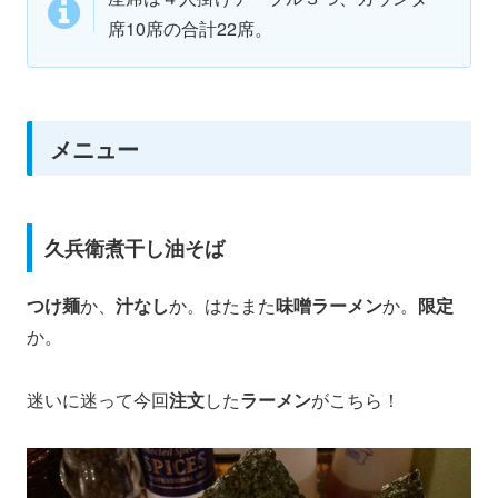
席10席の合計22席。
メニュー
久兵衛煮干し油そば
つけ麺
か、
汁なし
か。はたまた
味噌ラーメン
か。
限定
か。
迷いに迷って今回
注文
した
ラーメン
がこちら！