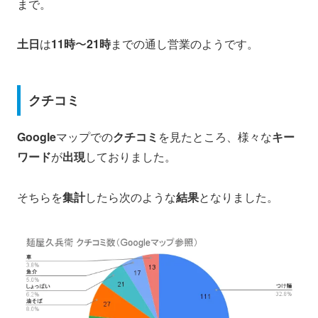
まで。
土日
は
11時
〜
21時
までの通し営業のようです。
クチコミ
Google
マップでの
クチコミ
を見たところ、様々な
キー
ワード
が
出現
しておりました。
そちらを
集計
したら次のような
結果
となりました。