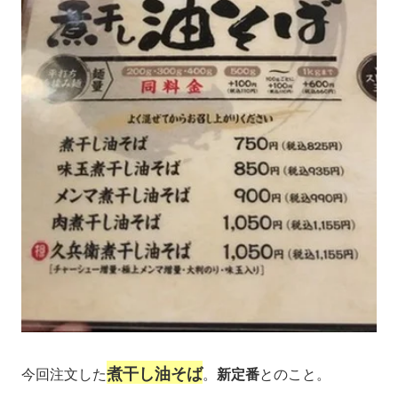
煮干し油そば
今回注文した
。
新定番
とのこと。