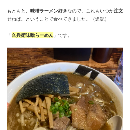
もともと、
味噌ラーメン好き
なので、これもいつか
注文
せねば。ということで食べてきました。（追記）
「
久兵衛味噌らーめん
」です。