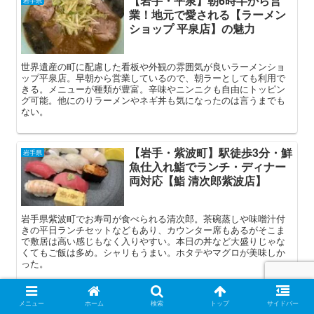
【岩手・平泉】朝6時半から営
岩手県
業！地元で愛される【ラーメン
ショップ 平泉店】の魅力
世界遺産の町に配慮した看板や外観の雰囲気が良いラーメンショ
ップ平泉店。早朝から営業しているので、朝ラーとしても利用で
きる。メニューが種類が豊富。辛味やニンニクも自由にトッピン
グ可能。他にのりラーメンやネギ丼も気になったのは言うまでも
ない。
【岩手・紫波町】駅徒歩3分・鮮
岩手県
魚仕入れ鮨でランチ・ディナー
両対応【鮨 清次郎紫波店】
岩手県紫波町でお寿司が食べられる清次郎。茶碗蒸しや味噌汁付
きの平日ランチセットなどもあり、カウンター席もあるがそこま
で敷居は高い感じもなく入りやすい。本日の丼など大盛りじゃな
くてもご飯は多め。シャリもうまい。ホタテやマグロが美味しか
った。
スポンサーリンク
メニュー
ホーム
検索
トップ
サイドバー