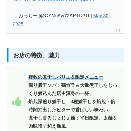
— みっちー (@QYMcKw72APTQ2Th)
May 30,
2025
お店の特徴、魅力
複数の煮干しバリエ＆限定メニュー
濁り煮干ソバ
：
鶏ガラ
＆
大量煮干し
を
じっ
くり煮込んだ店主渾身
の
一杯
。
焙煎深煎り煮干し
：
3種煮干し
を
焙煎
・
倍
時間抽出
した
ビター
で
香ばしい味わい
。
煮干し香るじぇじぇ麺
：
平日限定
、
太麺
＆
肉味噌
で
和え麺風
。