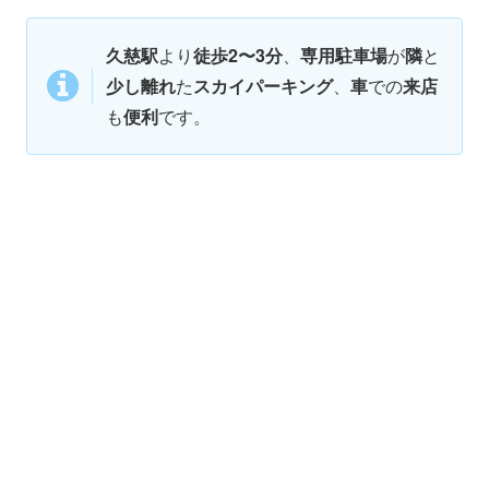
久慈駅
より
徒歩2〜3分
、
専用駐車場
が
隣
と
少し離れ
た
スカイパーキング
、
車
での
来店
も
便利
です。