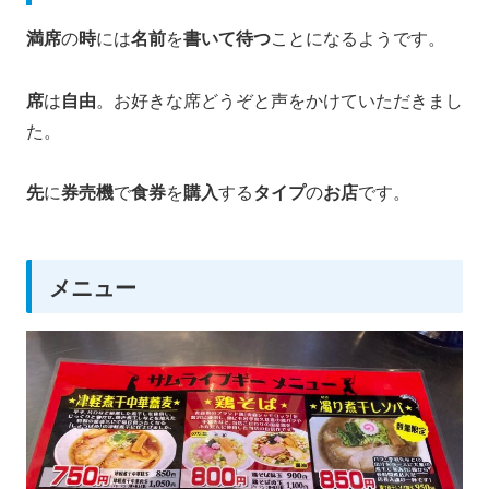
満席
の
時
には
名前
を
書いて待つ
ことになるようです。
席
は
自由
。お好きな席どうぞと声をかけていただきまし
た。
先
に
券売機
で
食券
を
購入
する
タイプ
の
お店
です。
メニュー