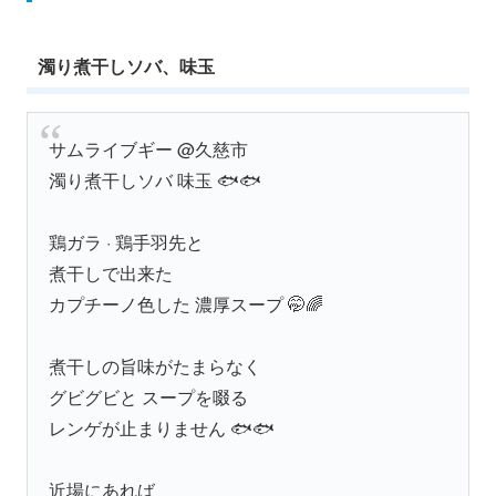
濁り煮干しソバ、味玉
サムライブギー @久慈市
濁り煮干しソバ 味玉 🐟🐟
鶏ガラ · 鶏手羽先と
煮干しで出来た
カプチーノ色した 濃厚スープ 🤭🌈
煮干しの旨味がたまらなく
グビグビと スープを啜る
レンゲが止まりません 🐟🐟
近場にあれば