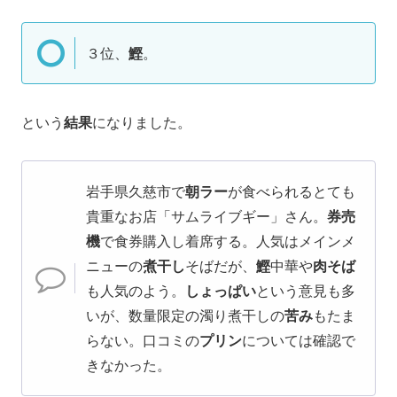
３位、
鰹
。
という
結果
になりました。
岩手県久慈市で
朝ラー
が食べられるとても
貴重なお店「サムライブギー」さん。
券売
機
で食券購入し着席する。人気はメインメ
ニューの
煮干し
そばだが、
鰹
中華や
肉そば
も人気のよう。
しょっぱい
という意見も多
いが、数量限定の濁り煮干しの
苦み
もたま
らない。口コミの
プリン
については確認で
きなかった。