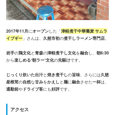
2017年11月
に
オープン
した「
津軽煮干中華蕎麦 サムラ
イブギー
」さんは、
久慈市初
の
煮干しラーメン専門店
。
岩手
の
鶏文化
と
青森
の
津軽煮干し文化
を
融合
し、
朝6:30
から
楽しめる
“
朝ラー
”
文化
の
先駆け
です。
じっくり炊いた出汁
と
焼き煮干し
の
旨味
、さらには
久慈
産椎茸
の
自然
な
甘み
を
かえし
と
麺
に
融合
させた
一杯
は、
通勤前
や
ドライブ客
にも
好評
です。
アクセス