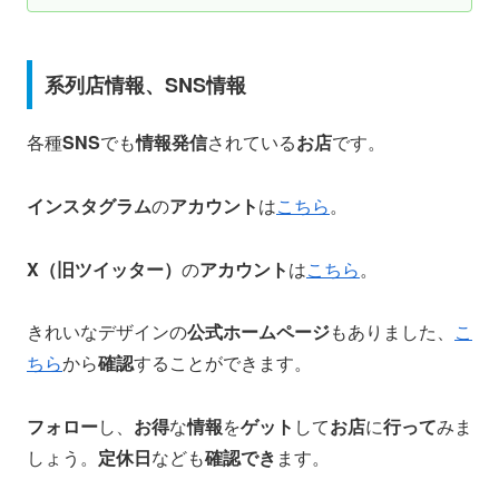
系列店情報、SNS情報
各種
SNS
でも
情報発信
されている
お店
です。
インスタグラム
の
アカウント
は
こちら
。
X（旧ツイッター）
の
アカウント
は
こちら
。
きれいなデザインの
公式ホームページ
もありました、
こ
ちら
から
確認
することができます。
フォロー
し、
お得
な
情報
を
ゲット
して
お店
に
行って
みま
しょう。
定休日
なども
確認でき
ます。