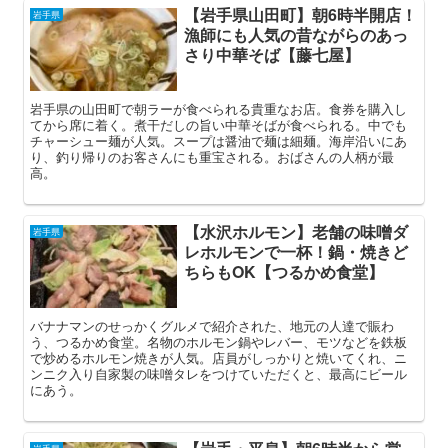
【岩手県山田町】朝6時半開店！
岩手県
漁師にも人気の昔ながらのあっ
さり中華そば【藤七屋】
岩手県の山田町で朝ラーが食べられる貴重なお店。食券を購入し
てから席に着く。煮干だしの旨い中華そばが食べられる。中でも
チャーシュー麺が人気。スープは醤油で麺は細麺。海岸沿いにあ
り、釣り帰りのお客さんにも重宝される。おばさんの人柄が最
高。
【水沢ホルモン】老舗の味噌ダ
岩手県
レホルモンで一杯！鍋・焼きど
ちらもOK【つるかめ食堂】
バナナマンのせっかくグルメで紹介された、地元の人達で賑わ
う、つるかめ食堂。名物のホルモン鍋やレバー、モツなどを鉄板
で炒めるホルモン焼きが人気。店員がしっかりと焼いてくれ、ニ
ンニク入り自家製の味噌タレをつけていただくと、最高にビール
にあう。