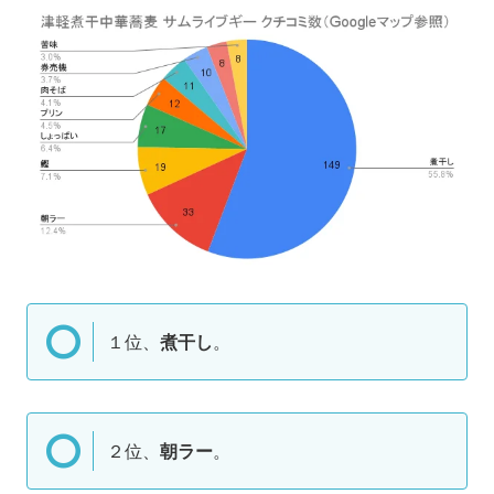
１位、
煮干し
。
２位、
朝ラー
。