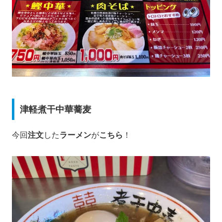
津軽煮干中華蕎麦
今回
注文
した
ラーメン
が
こちら
！