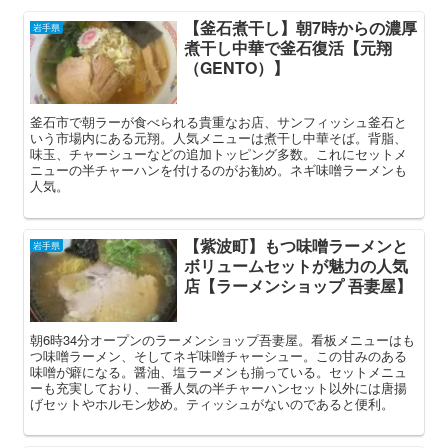
【釜石煮干し】朝7時からの濃厚
岩手県
煮干し中華で釜石復活【元翔
（GENTO）】
釜石市で朝ラーが食べられる貴重なお店、サンフィッシュ釜石と
いう市場内にある元翔。人気メニューは煮干し中華そば。背脂、
味玉、チャーシューなどの追加トッピング多数。これにセットメ
ニューの半チャーハンを付けるのがお勧め。ネギ味噌ラーメンも
人気。
【紫波町】もつ味噌ラーメンと
岩手県
ボリュームセットが魅力の人気
店【ラーメンショップ 吾妻屋】
朝6時34分オープンのラーメンショップ吾妻屋。看板メニューはも
つ味噌ラーメン、そしてネギ味噌チャーシュー。この甘みのある
味噌が癖になる。醤油、塩ラーメンも揃っている。セットメニュ
ーも充実しており、一番人気の半チャーハンセット以外には唐揚
げセットやホルモン炒め。ティッシュがないのであると便利。