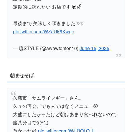
定期的に訪れたい お店です 🥰🌈
最後まで 美味しく頂きました ✨✨
pic.twitter.com/WZaUk6Xwge
— 琉STYLE (@awawtonton10)
June 15, 2025
朝まぜそば
久慈市「サムライブギー」さん。
久々の再会。でも人ではなくメニュー😲
大盛にしたかったけど朝はあまり食べれないので
腹八分目で(((^^;)
旨かった😋
pic.twitter.com/WJlROLO1lI