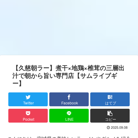
【久慈朝ラー】煮干×地鶏×椎茸の三層出
汁で朝から旨い専門店【サムライブギ
ー】
Twitter
Facebook
はてブ
Pocket
LINE
コピー
2025.09.08