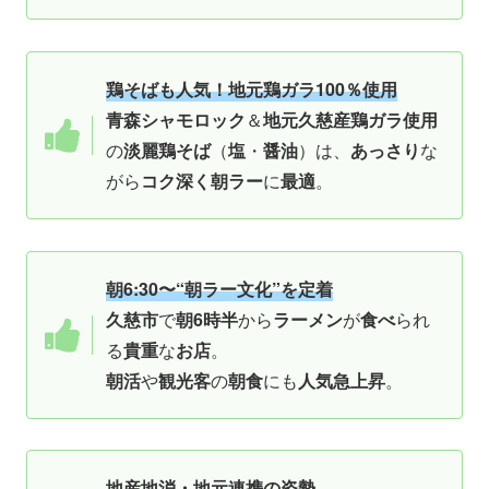
鶏そばも人気！地元鶏ガラ100％使用
青森シャモロック
＆
地元久慈産鶏ガラ使用
の
淡麗鶏そば
（
塩
・
醤油
）は、
あっさり
な
がら
コク深く朝ラー
に
最適
。
朝6:30〜“朝ラー文化”を定着
久慈市
で
朝6時半
から
ラーメン
が
食べ
られ
る
貴重
な
お店
。
朝活
や
観光客
の
朝食
にも
人気急上昇
。
地産地消・地元連携の姿勢