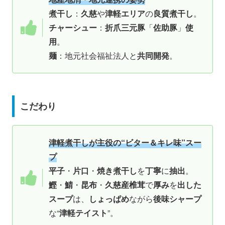
煮干し
：
久慈
や
津軽エリア
の
良質煮干し
。
チャーシュー
：
折爪三元豚
「
佐助豚
」
使
用
。
麺
：地元社会福祉法人と
共同開発
。
こだわり
津軽煮干しが主役の“ビター＆キレ味”スー
プ
平子
・
片口
・
焼き煮干し
を
丁寧
に
抽出
。
鰹
・
鯖
・
昆布
・
久慈産椎茸
で
厚み
を
出した
スープ
は、
しょっぱめ
ながら
後味シャープ
な“
津軽テイスト
”。