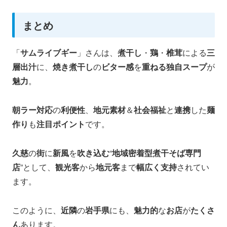
まとめ
「
サムライブギー
」さんは、
煮干し
・
鶏
・
椎茸
による
三
層出汁
に、
焼き煮干し
の
ビター感
を
重ねる独自スープ
が
魅力
。
朝ラー対応
の
利便性
、
地元素材
＆
社会福祉
と
連携
した
麺
作り
も
注目ポイント
です。
久慈
の
街
に
新風
を
吹き込む
“
地域密着型煮干そば専門
店
”として、
観光客
から
地元客
まで
幅広く支持
されてい
ます。
このように、
近隣
の
岩手県
にも、
魅力的
な
お店
が
たくさ
ん
あります。