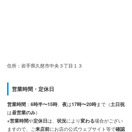
住所：岩手県久慈市中央３丁目１３
営業時間・定休日
営業時間
：
6時半〜15時
、
夜
は
17時〜20時
まで（
土日祝
は
昼営業のみ
）
※
営業時間
や
定休日
は、
状況
により
変わる
場合がござい
ますので、ご
来店前
にお店の公式ウェブサイト等で
確認