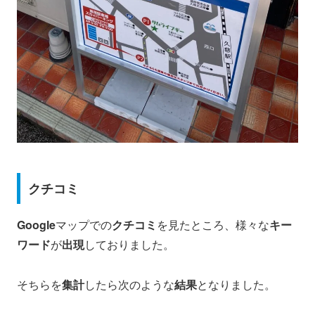
クチコミ
Google
マップでの
クチコミ
を見たところ、様々な
キー
ワード
が
出現
しておりました。
そちらを
集計
したら次のような
結果
となりました。