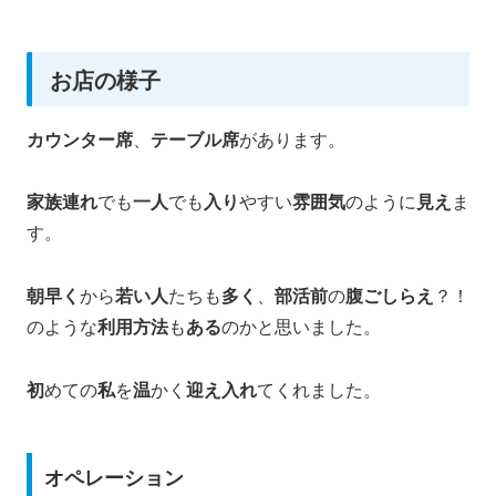
お店の様子
カウンター席
、
テーブル席
があります。
家族連れ
でも
一人
でも
入り
やすい
雰囲気
のように
見え
ま
す。
朝早く
から
若い人
たちも
多く
、
部活前
の
腹ごしらえ
？！
のような
利用方法
も
ある
のかと思いました。
初
めての
私
を
温
かく
迎え入れ
てくれました。
オペレーション