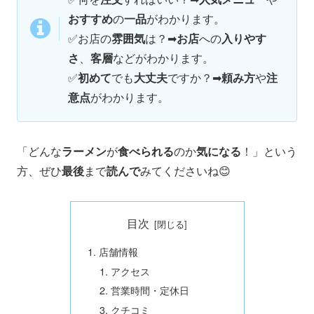
おすすめ
の
一品
がわかります。
✅
お店の
雰囲気
は？➡
お店
への
入りやす
さ
、
客層
などがわかります。
✅
初めて
でも
大丈夫
ですか？➡
頼み方
や
注
意点
がわかります。
「どんな
ラーメン
が
食べられる
のか
気になる
！」という
方、ぜひ
最後
まで
読んで
みてくださいね😊
目次
店舗情報
アクセス
営業時間・定休日
クチコミ