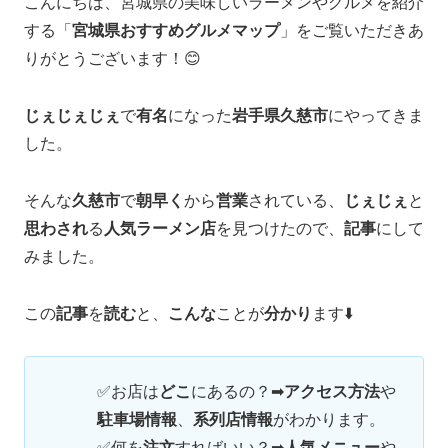
こんにちは、宮城県の美味しいラーメンやグルメを紹介
する「
宮城県おすすめグルメマップ
」をご覧いただきあ
りがとうございます！😊
じぇじぇじぇ
で
有名
になった
岩手県久慈市
にやってきま
した。
そんな
久慈市
で
朝早く
から
営業
されている、
じぇじぇ
と
思わされ
る
人気ラーメン店
を見つけたので、
記事
にして
みました。
この
記事
を
読む
と、
こんな
ことが
分かり
ます⬇️
✅お店は
どこ
にあるの？➡
アクセス方法
や
駐車場情報
、
系列店情報
がわかります。
✅何を
注文
すればいい？➡
人気メニュー
や