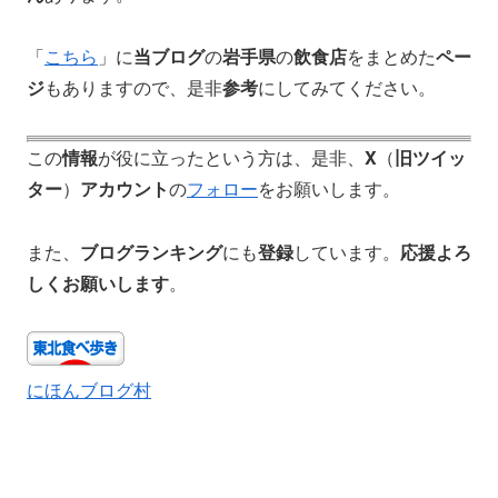
「
こちら
」に
当ブログ
の
岩手県
の
飲食店
をまとめた
ペー
ジ
もありますので、是非
参考
にしてみてください。
この
情報
が役に立ったという方は、是非、
X
（
旧ツイッ
ター
）
アカウント
の
フォロー
をお願いします。
また、
ブログランキング
にも
登録
しています。
応援よろ
しくお願いします
。
にほんブログ村