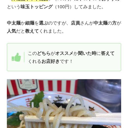
という
味玉トッピング
（100円）してみました。
中太麺
か
細麺
を
選ぶ
のですが、
店員
さんが
中太麺
の
方
が
人気
だと
教えて
くれました。
この
どちら
が
オススメ
か
聞いた時
に
答えて
くれる
お店好き
です！