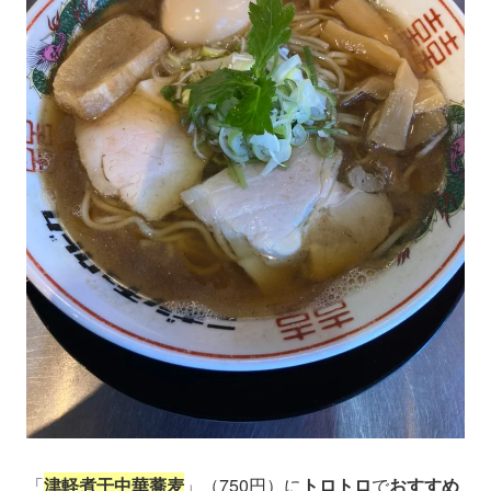
「
津軽煮干中華蕎麦
」（750円）に
トロトロ
で
おすすめ