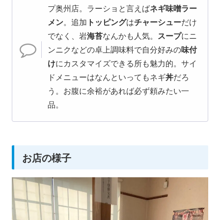
プ奥州店。ラーショと言えば
ネギ味噌ラー
メン
。追加
トッピング
は
チャーシュー
だけ
でなく、岩
海苔
なんかも人気。
スープ
にニ
ンニクなどの卓上調味料で自分好みの
味付
け
にカスタマイズできる所も魅力的。サイ
ドメニューはなんといってもネギ
丼
だろ
う。お腹に余裕があれば必ず頼みたい一
品。
お店の様子