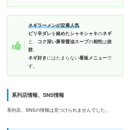
ネギラーメンが定番人気
ピリ辛ダレ
を
絡めたシャキシャキ
の
ネギ
と、
コク深い豚骨醤油スープ
の
相性
は
抜
群
。
ネギ好き
にはたまらない
看板メニュー
で
す。
系列店情報、SNS情報
系列店、SNSの情報は見つけられませんでした。