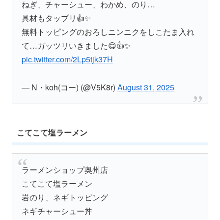
ねぎ、チャーシュー、わかめ、のり…
具材もタップリ👍✨
無料トッピングのおろしニンニクをしこたま入れ
て…ガッツリいきました😋👍✨
pic.twitter.com/2Lp5tjk37H
— N・koh(コー) (@V5K8r)
August 31, 2025
こてこて塩ラーメン
ラーメンショップ奥州店
こてこて塩ラーメン
岩のり、ネギトッピング
ネギチャーシュー丼