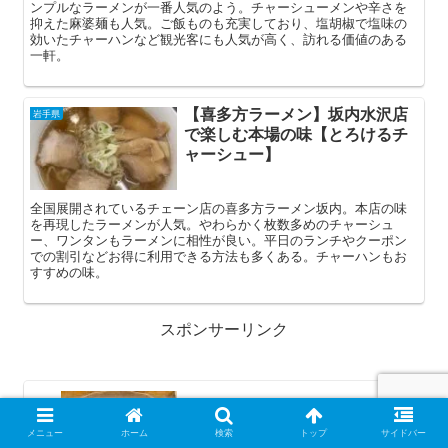
ンプルなラーメンが一番人気のよう。チャーシューメンや辛さを
抑えた麻婆麺も人気。ご飯ものも充実しており、塩胡椒で塩味の
効いたチャーハンなど観光客にも人気が高く、訪れる価値のある
一軒。
【喜多方ラーメン】坂内水沢店
岩手県
で楽しむ本場の味【とろけるチ
ャーシュー】
全国展開されているチェーン店の喜多方ラーメン坂内。本店の味
を再現したラーメンが人気。やわらかく枚数多めのチャーシュ
ー、ワンタンもラーメンに相性が良い。平日のランチやクーポン
での割引などお得に利用できる方法も多くある。チャーハンもお
すすめの味。
スポンサーリンク
【北四番丁駅3分】10年継ぎ足しタレの
炭火串＆地酒が楽しめる名店【とんが
メニュー
ホーム
検索
トップ
サイドバー
らし二日町本店】