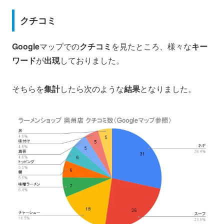
クチコミ
Google
マップでの
クチコミ
を見たところ、様々な
キー
ワード
が
出現
しておりました。
そちらを
集計
したら次のような
結果
となりました。