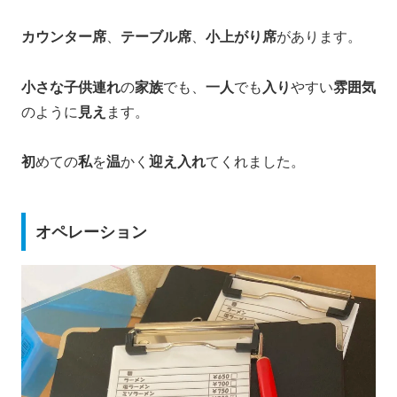
カウンター席
、
テーブル席
、
小上がり席
があります。
小さな子供連れ
の
家族
でも、
一人
でも
入り
やすい
雰囲気
のように
見え
ます。
初
めての
私
を
温
かく
迎え入れ
てくれました。
オペレーション