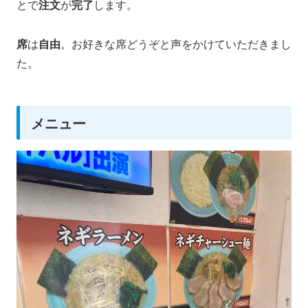
とで
注文
が
完了
します。
席
は
自由
。お好きな席どうぞと声をかけていただきまし
た。
メニュー