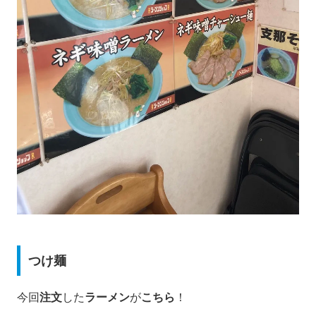
つけ麺
今回
注文
した
ラーメン
が
こちら
！