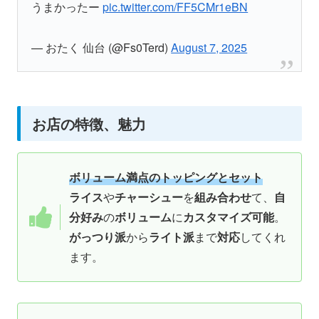
うまかったー
pic.twitter.com/FF5CMr1eBN
— おたく 仙台 (@Fs0Terd)
August 7, 2025
お店の特徴、魅力
ボリューム満点のトッピングとセット
ライス
や
チャーシュー
を
組み合わせ
て、
自
分好み
の
ボリューム
に
カスタマイズ可能
。
がっつり派
から
ライト派
まで
対応
してくれ
ます。