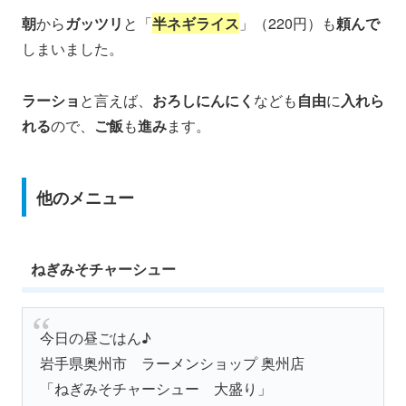
朝
から
ガッツリ
と「
半ネギライス
」（220円）も
頼んで
しまいました。
ラーショ
と言えば、
おろしにんにく
なども
自由
に
入れら
れる
ので、
ご飯
も
進み
ます。
他のメニュー
ねぎみそチャーシュー
今日の昼ごはん♪
岩手県奥州市 ラーメンショップ 奥州店
「ねぎみそチャーシュー 大盛り」