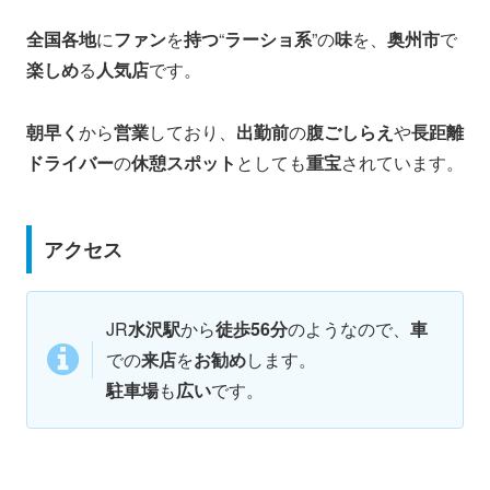
全国各地
に
ファン
を
持つ
“
ラーショ系
”の
味
を、
奥州市
で
楽しめ
る
人気店
です。
朝早く
から
営業
しており、
出勤前
の
腹ごしらえ
や
長距離
ドライバー
の
休憩スポット
としても
重宝
されています。
アクセス
JR
水沢駅
から
徒歩56分
のようなので、
車
での
来店
を
お勧め
します。
駐車場
も
広い
です。