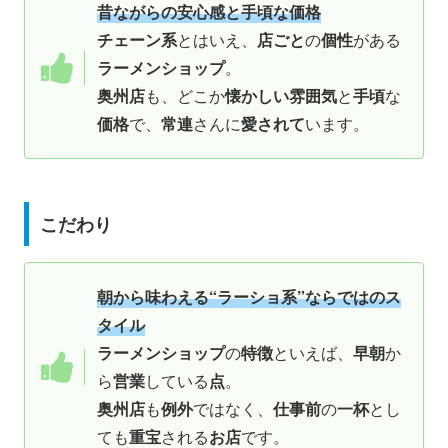
昔ながらの安心感と手頃な価格
チェーン系
とはいえ、
店ごと
の
個性
がある
ラーメンショップ
。
奥州店
も、どこか
懐かしい雰囲気
と
手頃
な
価格
で、
常連
さんに
愛されて
います。
こだわり
朝から味わえる“ラーショ系”ならではのス
タイル
ラーメンショップ
の
特徴
といえば、
早朝
か
ら
営業
している
点
。
奥州店
も
例外
ではなく、
仕事前
の
一杯
とし
ても
重宝
される
お店
です。