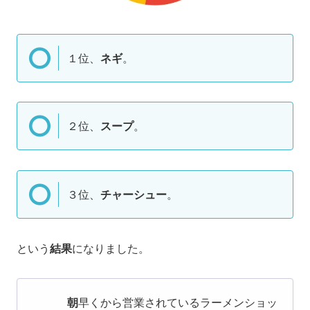
１位、
ネギ
。
２位、
スープ
。
３位、
チャーシュー
。
という
結果
になりました。
朝
早くから営業されているラーメンショッ