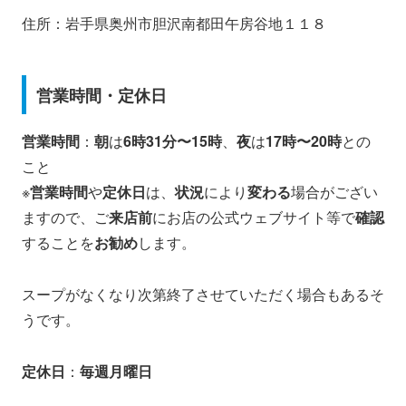
住所：岩手県奥州市胆沢南都田午房谷地１１８
営業時間・定休日
営業時間
：
朝
は
6時31分〜15時
、
夜
は
17時〜20時
との
こと
※
営業時間
や
定休日
は、
状況
により
変わる
場合がござい
ますので、ご
来店前
にお店の公式ウェブサイト等で
確認
することを
お勧め
します。
スープがなくなり次第終了させていただく場合もあるそ
うです。
定休日
：
毎週月曜日