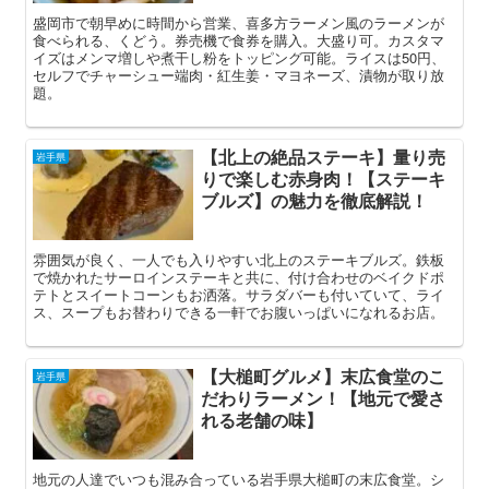
盛岡市で朝早めに時間から営業、喜多方ラーメン風のラーメンが
食べられる、くどう。券売機で食券を購入。大盛り可。カスタマ
イズはメンマ増しや煮干し粉をトッピング可能。ライスは50円、
セルフでチャーシュー端肉・紅生姜・マヨネーズ、漬物が取り放
題。
【北上の絶品ステーキ】量り売
岩手県
りで楽しむ赤身肉！【ステーキ
ブルズ】の魅力を徹底解説！
雰囲気が良く、一人でも入りやすい北上のステーキブルズ。鉄板
で焼かれたサーロインステーキと共に、付け合わせのベイクドポ
テトとスイートコーンもお洒落。サラダバーも付いていて、ライ
ス、スープもお替わりできる一軒でお腹いっぱいになれるお店。
【大槌町グルメ】末広食堂のこ
岩手県
だわりラーメン！【地元で愛さ
れる老舗の味】
地元の人達でいつも混み合っている岩手県大槌町の末広食堂。シ