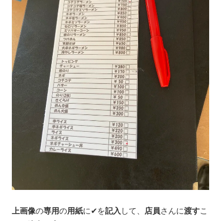
上画像
の
専用
の
用紙
に✔を
記入
して、
店員
さんに
渡す
こ