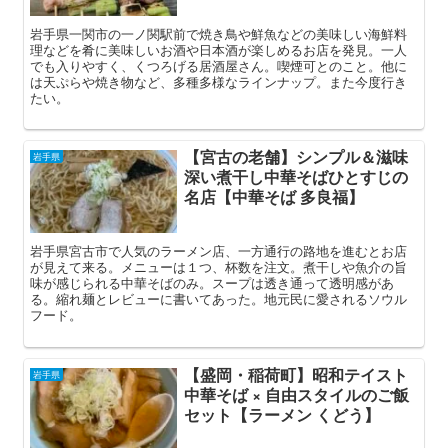
岩手県一関市の一ノ関駅前で焼き鳥や鮮魚などの美味しい海鮮料
理などを肴に美味しいお酒や日本酒が楽しめるお店を発見。一人
でも入りやすく、くつろげる居酒屋さん。喫煙可とのこと。他に
は天ぷらや焼き物など、多種多様なラインナップ。また今度行き
たい。
【宮古の老舗】シンプル＆滋味
岩手県
深い煮干し中華そばひとすじの
名店【中華そば 多良福】
岩手県宮古市で人気のラーメン店、一方通行の路地を進むとお店
が見えて来る。メニューは１つ、杯数を注文。煮干しや魚介の旨
味が感じられる中華そばのみ。スープは透き通って透明感があ
る。縮れ麺とレビューに書いてあった。地元民に愛されるソウル
フード。
【盛岡・稲荷町】昭和テイスト
岩手県
中華そば × 自由スタイルのご飯
セット【ラーメン くどう】