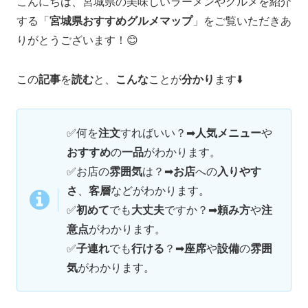
こんにちは、宮城県の美味しいラーメンやグルメを紹介
する「
宮城県おすすめグルメマップ
」をご覧いただきあ
りがとうございます！😊
この
記事
を
読む
と、
こんな
ことが
分かり
ます⬇️
✅何を
注文
すればいい？➡
人気メニュー
や
おすすめ
の
一品
がわかります。
✅
お店の
雰囲気
は？➡
お店
への
入りやす
さ
、
客層
などがわかります。
✅
初めて
でも
大丈夫
ですか？➡
頼み方
や
注
意点
がわかります。
✅
子連れ
でも
行ける
？➡
座席
や
設備
の
雰囲
気
がわかります。