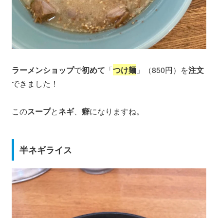
ラーメンショップ
で
初めて
「
つけ麺
」（850円）を
注文
できました！
この
スープ
と
ネギ
、
癖
になりますね。
半ネギライス