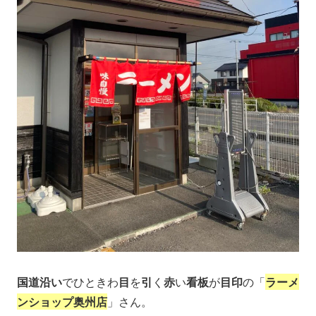
国道沿い
でひときわ
目
を
引
く
赤
い
看板
が
目印
の「
ラーメ
ンショップ奥州店
」さん。