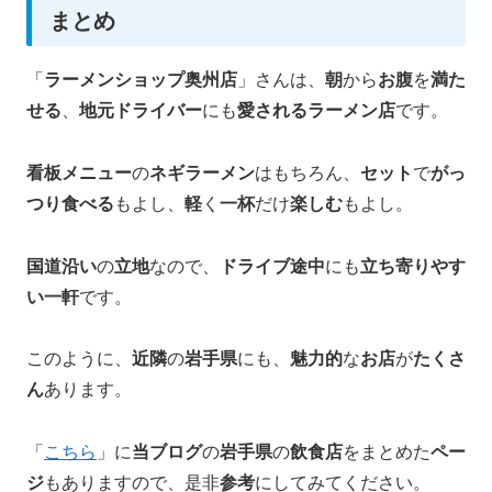
まとめ
「
ラーメンショップ奥州店
」さんは、
朝
から
お腹
を
満た
せる
、
地元ドライバー
にも
愛されるラーメン店
です。
看板メニュー
の
ネギラーメン
はもちろん、
セット
で
がっ
つり食べる
もよし、
軽
く
一杯
だけ
楽しむ
もよし。
国道沿い
の
立地
なので、
ドライブ途中
にも
立ち寄りやす
い一軒
です。
このように、
近隣
の
岩手県
にも、
魅力的
な
お店
が
たくさ
ん
あります。
「
こちら
」に
当ブログ
の
岩手県
の
飲食店
をまとめた
ペー
ジ
もありますので、是非
参考
にしてみてください。