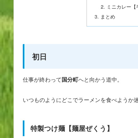
ミニカレー【
まとめ
初日
仕事が終わって
へと向かう道中。
国分町
いつものようにどこでラーメンを食べようか
特製つけ麺【麺屋ぜくう】