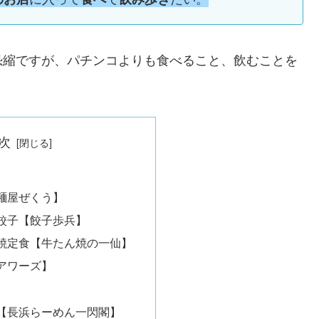
恐縮ですが、パチンコよりも食べること、飲むことを
次
麺屋ぜくう】
餃子【餃子歩兵】
焼定食【牛たん焼の一仙】
アワーズ】
【長浜らーめん一閃閣】