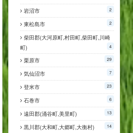
2
岩沼市
2
東松島市
柴田郡(大河原町,村田町,柴田町,川崎
4
町)
29
栗原市
7
気仙沼市
23
登米市
6
石巻市
13
遠田郡(涌谷町,美里町)
14
黒川郡(大和町,大郷町,大衡村)