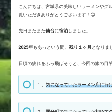
こんにちは、宮城県の美味しいラーメンやグ
覧いただきありがとうございます！😊
先日またまた
に
しました。
仙台
宿泊
もあっという間、
となりま
2025年
残り１ヶ月
日頃の疲れをふっ飛ばそうと、今回の旅の目
１、
いた
に行
気になって
ラーメン店
２、
で気になっていた
国分町
初めて