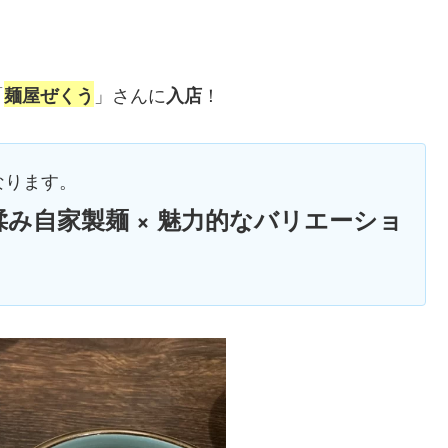
「
」さんに
！
麺屋ぜくう
入店
なります。
み自家製麺 × 魅力的なバリエーショ