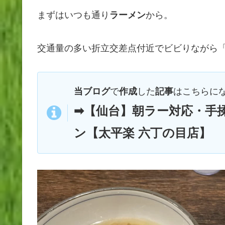
まずはいつも通り
から。
ラーメン
交通量の多い折立交差点付近でビビりながら
で
した
はこちらに
当ブログ
作成
記事
➡【仙台】朝ラー対応・手揉
ン【太平楽 六丁の目店】