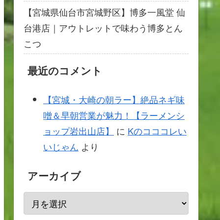
【宮城県仙台市宮城野区】博多一風堂 仙
台港店｜アウトレットで味わう博多とん
こつ
最近のコメント
【宮城・大崎の朝ラー】絶品ネギ味
噌＆早朝営業が魅力！【ラーメンシ
ョップ岩出山店】
に
Kのコココレい
いじゃん
より
アーカイブ