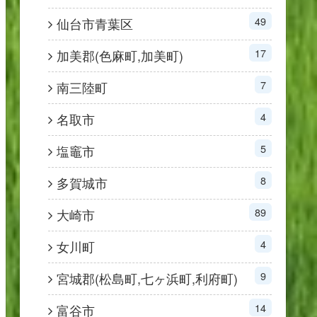
49
仙台市青葉区
17
加美郡(色麻町,加美町)
7
南三陸町
4
名取市
5
塩竈市
8
多賀城市
89
大崎市
4
女川町
9
宮城郡(松島町,七ヶ浜町,利府町)
14
富谷市