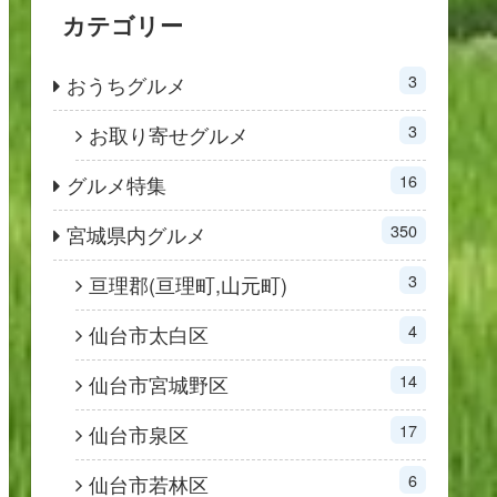
カテゴリー
3
おうちグルメ
3
お取り寄せグルメ
16
グルメ特集
350
宮城県内グルメ
3
亘理郡(亘理町,山元町)
4
仙台市太白区
14
仙台市宮城野区
17
仙台市泉区
6
仙台市若林区