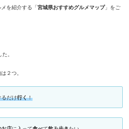
ルメを紹介する「
」をご
宮城県おすすめグルメマップ
した。
的は２つ。
けるだけ
！
行く
に入って
て
たい。
のお店
食べ
飲み歩き