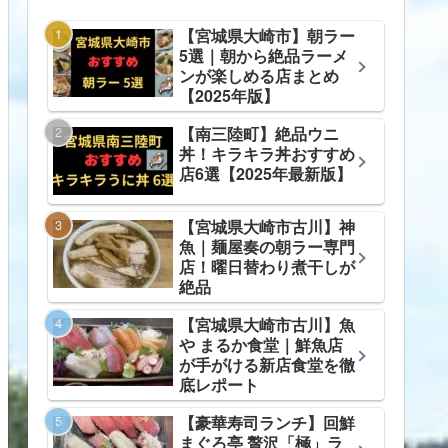
【宮城県大崎市】朝ラー
5選｜朝から絶品ラーメ
ンが楽しめる店まとめ
【2025年版】
【南三陸町】絶品ウニ
丼！キラキラ丼おすすめ
店6選【2025年最新版】
【宮城県大崎市古川】神
魚｜麺屋奏の朝ラー専門
店！曜日替わり煮干しが
絶品
【宮城県大崎市古川】魚
や まるか食堂｜鮮魚店
が手がける新店食堂を徹
底レポート
【豪華寿司ランチ】回鮮
まぐろ亭 贅沢「極」ラ