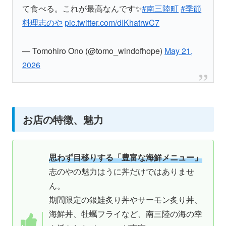
て食べる。これが最高なんです✨️
#南三陸町
#季節
料理志のや
pic.twitter.com/dIKhatrwC7
— Tomohiro Ono (@tomo_windofhope)
May 21,
2026
お店の特徴、魅力
思わず目移りする「豊富な海鮮メニュー」
志のやの魅力はうに丼だけではありませ
ん。
期間限定の銀鮭炙り丼やサーモン炙り丼、
海鮮丼、牡蠣フライなど、南三陸の海の幸