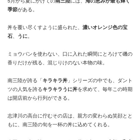
5月から夏にかけての
南三陸
には、
海の恵みが最も輝く
季節
がある。
丼を覆い尽くすように盛られた、
濃いオレンジ色の宝
石
、
うに
。
ミョウバンを使わない、口に入れた瞬間にとろけて磯の
香りだけが残る、混じりけのない本物の味。
南三陸が誇る「
キラキラ丼
」シリーズの中でも、ダント
ツの人気を誇る
キラキラうに丼
を求めて、毎年この時期
は開店前から行列ができる。
志津川の高台に佇むその店は、親方の変わらぬ笑顔とと
もに、南三陸の旬を一杯の丼に込めてくれる。