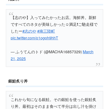
【志のや】入ってみたかったお店。海鮮丼。新鮮
ですべてのネタが美味しかった☺満足❗️ご馳走様で
したー
#志のや
#南三陸町
pic.twitter.com/o1ogoh9hhT
— ふうてんのトド (@MACHA16857329)
March
21, 2025
銀鮭炙り丼
これから旬になる銀鮭。その銀鮭を使った銀鮭炙
り丼。最初はそのまま食べて半分は出し汁を掛け