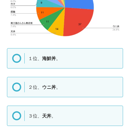
１位、
海鮮丼
。
２位、
ウニ丼
。
３位、
天丼
。