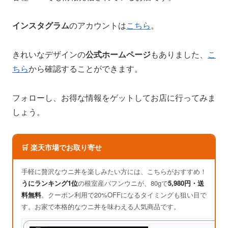
インスタグラム
のアカウントは
こちら
。
きれいなデザインの
公式ホームページ
もありました、
こ
ちら
から確認することができます。
フォローし、お得な情報をゲットしてお店に行ってみま
しょう。
🛒 楽天市場でお取り寄せ
手軽に贅沢なウニ丼を楽しみたい方には、こちらがおすすめ！
うにランキング1位
の根室産バフンウニが、80gで
5,980円・送
料無料
。クーポン利用で20%OFFになるタイミングも狙い目で
す。お家で本格的なウニ丼を味わえる人気商品です。