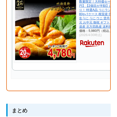
数量限定！大特価セール【
円】【2個目が半額】にな
り！ 特選A品 うにランキン
80g×1ケース 根室産 塩
生うに うに ウニ 雲丹 うに
元 お中元 御祝 ギフト 北
道産 北方四島産 送料無料
価格：5,980円（税込、送
(2026/4/30時点)
まとめ