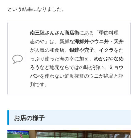
という結果になりました。
南三陸さんさん商店街
にある「季節料理
志のや」は、新鮮な
海鮮丼
や
ウニ丼
・
天丼
が人気の和食店。
銀鮭
や
穴子
、
イクラ
をた
っぷり使った海の幸に加え、
めかぶ
や
なめ
ろう
など地元ならではの味が揃い、
ミョウ
バン
を使わない鮮度抜群のウニが絶品と評
判です。
お店の様子