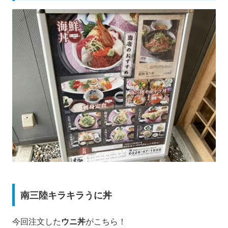
南三陸キラキラうに丼
今回注文した
ウニ丼
がこちら！