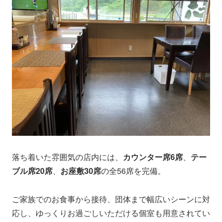
落ち着いた雰囲気の店内には、
カウンター席6席
、
テー
ブル席20席
、
お座敷30席
の全56席を完備。
ご家族でのお食事から接待、団体まで幅広いシーンに対
応し、ゆっくりお過ごしいただける個室も用意されてい