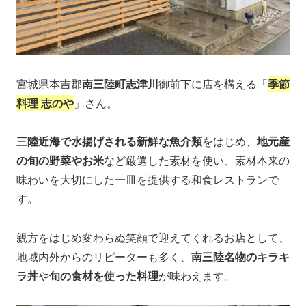
宮城県本吉郡
南三陸町志津川
御前下に店を構える「
季節
料理 志のや
」さん。
三陸近海で水揚げされる新鮮な魚介類
をはじめ、
地元産
の旬の野菜やお米
など厳選した素材を使い、素材本来の
味わいを大切にした一皿を提供する和食レストランで
す。
親方をはじめ変わらぬ笑顔で迎えてくれるお店として、
地域内外からのリピーターも多く、
南三陸名物のキラキ
ラ丼
や
旬の食材を使った料理
が味わえます。