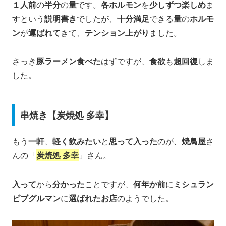
１人前
の
半分
の
量
です。
各ホルモン
を
少しずつ楽しめ
ま
すという
説明書き
でしたが、
十分満足
できる
量
の
ホルモ
ン
が
運ばれて
きて、
テンション上がり
ました。
さっき
豚ラーメン食べた
はずですが、
食欲
も
超回復
しま
した。
串焼き【炭焼処 多幸】
もう
一軒
、
軽く飲みたい
と
思って入った
のが、
焼鳥屋
さ
んの「
炭焼処 多幸
」さん。
入って
から
分かった
ことですが、
何年か前
に
ミシュラン
ビブグルマン
に
選ばれたお店
のようでした。