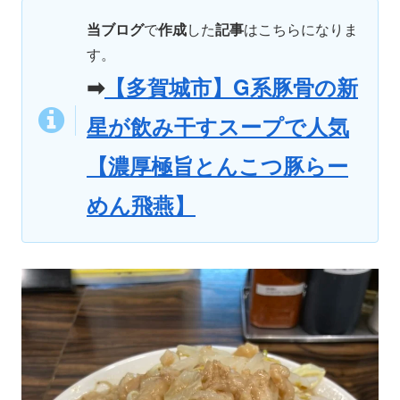
当ブログ
で
作成
した
記事
はこちらになりま
す。
➡
【多賀城市】G系豚骨の新
星が飲み干すスープで人気
【濃厚極旨とんこつ豚らー
めん飛燕】