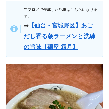
当ブログ
で
作成
した
記事
はこちらになりま
す。
➡
【仙台・宮城野区】あご
だし香る朝ラーメンと洗練
の旨味【麺屋 霜月】