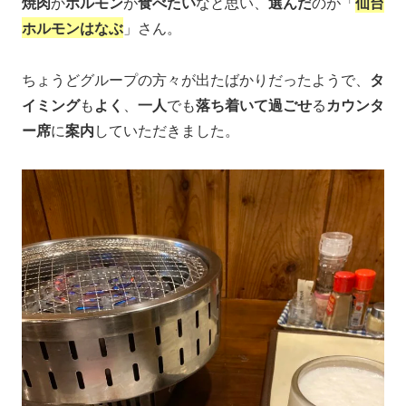
焼肉
か
ホルモン
が
食べたい
なと思い、
選んだ
のが「
仙台
ホルモンはなぶ
」さん。
ちょうどグループの方々が出たばかりだったようで、
タ
イミング
も
よく
、
一人
でも
落ち着いて過ごせ
る
カウンタ
ー席
に
案内
していただきました。