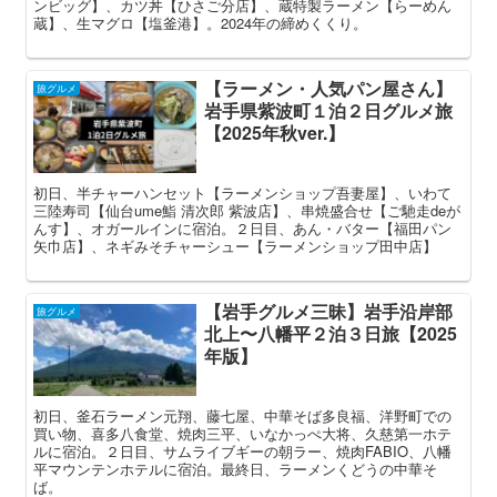
ンビッグ】、カツ丼【ひさご分店】、蔵特製ラーメン【らーめん
蔵】、生マグロ【塩釜港】。2024年の締めくくり。
【ラーメン・人気パン屋さん】
旅グルメ
岩手県紫波町１泊２日グルメ旅
【2025年秋ver.】
初日、半チャーハンセット【ラーメンショップ吾妻屋】、いわて
三陸寿司【仙台ume鮨 清次郎 紫波店】、串焼盛合せ【ご馳走deが
んす】、オガールインに宿泊。２日目、あん・バター【福田パン
矢巾店】、ネギみそチャーシュー【ラーメンショップ田中店】
【岩手グルメ三昧】岩手沿岸部
旅グルメ
北上〜八幡平２泊３日旅【2025
年版】
初日、釜石ラーメン元翔、藤七屋、中華そば多良福、洋野町での
買い物、喜多八食堂、焼肉三平、いなかっぺ大将、久慈第一ホテ
ルに宿泊。２日目、サムライブギーの朝ラー、焼肉FABIO、八幡
平マウンテンホテルに宿泊。最終日、ラーメンくどうの中華そ
ば。