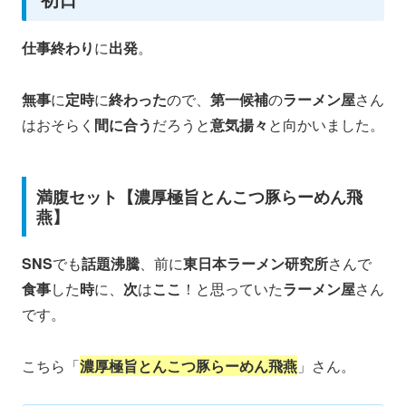
仕事終わり
に
出発
。
無事
に
定時
に
終わった
ので、
第一候補
の
ラーメン屋
さん
はおそらく
間に合う
だろうと
意気揚々
と向かいました。
満腹セット【濃厚極旨とんこつ豚らーめん飛
燕】
SNS
でも
話題沸騰
、前に
東日本ラーメン研究所
さんで
食事
した
時
に、
次
は
ここ
！と思っていた
ラーメン屋
さん
です。
こちら「
濃厚極旨とんこつ豚らーめん飛燕
」さん。