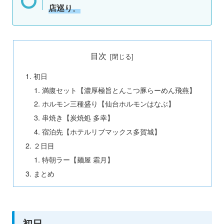
店巡り
。
目次
初日
満腹セット【濃厚極旨とんこつ豚らーめん飛燕】
ホルモン三種盛り【仙台ホルモンはなぶ】
串焼き【炭焼処 多幸】
宿泊先【ホテルリブマックス多賀城】
２日目
特朝ラー【麺屋 霜月】
まとめ
初日