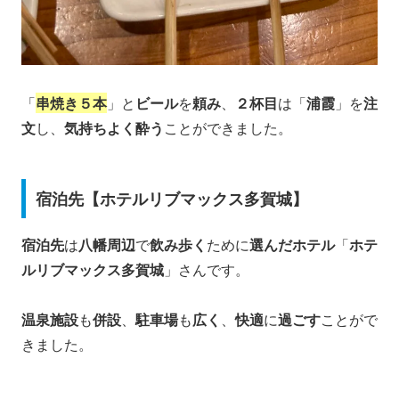
「
串焼き５本
」と
ビール
を
頼み
、
２杯目
は「
浦霞
」を
注
文
し、
気持ちよく酔う
ことができました。
宿泊先【ホテルリブマックス多賀城】
宿泊先
は
八幡周辺
で
飲み歩く
ために
選んだホテル
「
ホテ
ルリブマックス多賀城
」さんです。
温泉施設
も
併設
、
駐車場
も
広く
、
快適
に
過ごす
ことがで
きました。