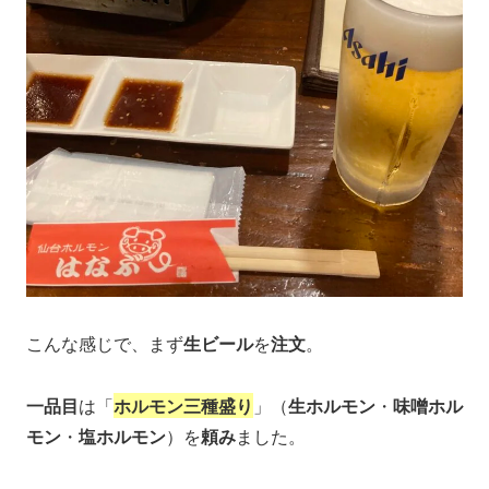
こんな感じで、まず
生ビール
を
注文
。
一品目
は「
ホルモン三種盛り
」（
生ホルモン
・
味噌ホル
モン
・
塩ホルモン
）を
頼み
ました。