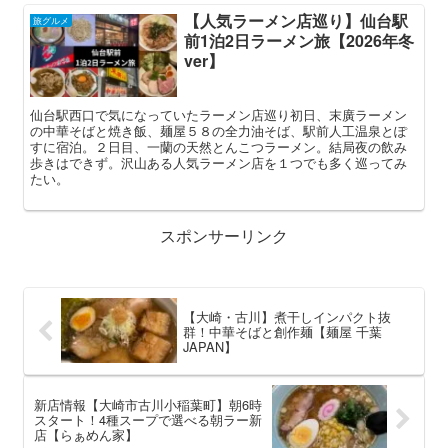
【人気ラーメン店巡り】仙台駅
旅グルメ
前1泊2日ラーメン旅【2026年冬
ver】
仙台駅西口で気になっていたラーメン店巡り初日、末廣ラーメン
の中華そばと焼き飯、麺屋５８の全力油そば、駅前人工温泉とぽ
すに宿泊。２日目、一蘭の天然とんこつラーメン。結局夜の飲み
歩きはできず。沢山ある人気ラーメン店を１つでも多く巡ってみ
たい。
スポンサーリンク
【大崎・古川】煮干しインパクト抜
群！中華そばと創作麺【麺屋 千葉
JAPAN】
新店情報【大崎市古川小稲葉町】朝6時
スタート！4種スープで選べる朝ラー新
店【らぁめん家】