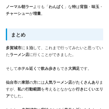
ノーマル朝ラー
よりも「
わんぱく
」な
特
は
背脂
・
味玉
・
チャーシュー
が
増量
。
まとめ
多賀城市
に
１泊
して、これまで行ってみたいと思ってい
た
ラーメン店
に行くことができました。
そして
ホテル近く
で
飲み歩き
もでき
大満足
です。
仙台市
の
東部
の
方
には
人気ラーメン店
が
たくさんあり
ま
すが、
私
の
行動範囲
を考えるとなかなか
行きにくいエリ
ア
でした。