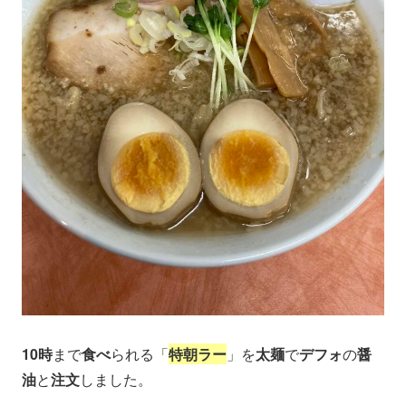
10時
まで
食べ
られる「
特朝ラー
」を
太麺
で
デフォ
の
醤
油
と
注文
しました。