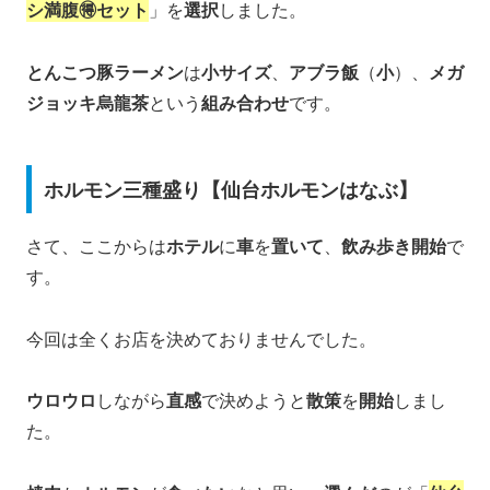
シ満腹🉐セット
」を
選択
しました。
とんこつ豚ラーメン
は
小サイズ
、
アブラ飯
（
小
）、
メガ
ジョッキ烏龍茶
という
組み合わせ
です。
ホルモン三種盛り【仙台ホルモンはなぶ】
さて、ここからは
ホテル
に
車
を
置いて
、
飲み歩き開始
で
す。
今回は全くお店を決めておりませんでした。
ウロウロ
しながら
直感
で決めようと
散策
を
開始
しまし
た。