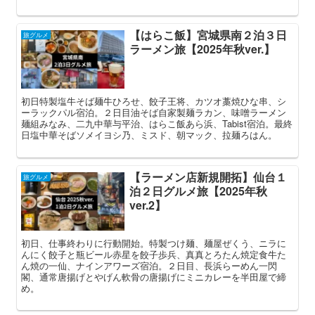
【はらこ飯】宮城県南２泊３日
旅グルメ
ラーメン旅【2025年秋ver.】
初日特製塩牛そば麺牛ひろせ、餃子王将、カツオ藁焼ひな串、シ
ーラックパル宿泊。２日目油そば自家製麺ラカン、味噌ラーメン
麺組みなみ、二九中華与平治、はらこ飯あら浜、Tabist宿泊。最終
日塩中華そばソメイヨシ乃、ミスド、朝マック、拉麺ろはん。
【ラーメン店新規開拓】仙台１
旅グルメ
泊２日グルメ旅【2025年秋
ver.2】
初日、仕事終わりに行動開始。特製つけ麺、麺屋ぜくう、ニラに
んにく餃子と瓶ビール赤星を餃子歩兵、真真とろたん焼定食牛た
ん焼の一仙、ナインアワーズ宿泊。２日目、長浜らーめん一閃
閣、通常唐揚げとやげん軟骨の唐揚げにミニカレーを半田屋で締
め。