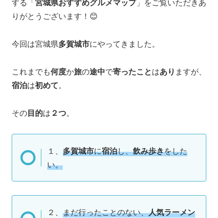
する「
宮城県おすすめグルメマップ
」をご覧いただきあ
りがとうございます！😊
今回は宮城県
多賀城市
にやってきました。
これまでも
何度
か
旅
の
途中
で
寄ったこと
は
あり
ますが、
宿泊
は
初めて
。
その
目的
は
２つ
。
１、
多賀城市
に
宿泊
し、
飲み歩き
をした
い。
２、
まだ行ったことのない、
人気ラーメン