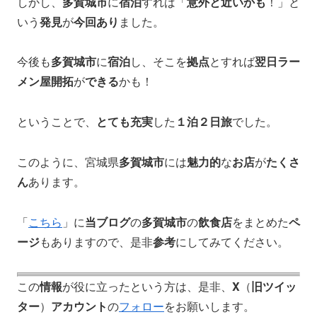
しかし、
多賀城市
に
宿泊
すれば「
意外と近いかも
！」と
いう
発見
が
今回あり
ました。
今後も
多賀城市
に
宿泊
し、そこを
拠点
とすれば
翌日ラー
メン屋開拓
が
できる
かも！
ということで、
とても充実
した
１泊２日旅
でした。
このように、宮城県
多賀城市
には
魅力的
な
お店
が
たくさ
ん
あります。
「
こちら
」に
当ブログ
の
多賀城市
の
飲食店
をまとめた
ペ
ージ
もありますので、是非
参考
にしてみてください。
この
情報
が役に立ったという方は、是非、
X
（
旧ツイッ
ター
）
アカウント
の
フォロー
をお願いします。