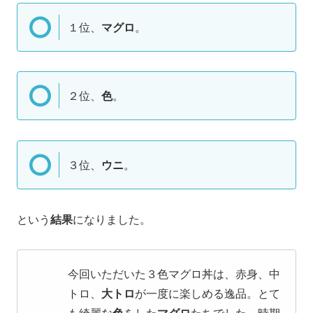
１位、
マグロ
。
２位、
色
。
３位、
ウニ
。
という
結果
になりました。
今回いただいた３色マグロ丼は、赤身、中
トロ、
大トロ
が一度に楽しめる逸品。とて
も綺麗な
色
をした
マグロ
たちでした。時期