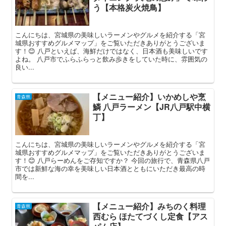
う【本格炭火焼鳥】
こんにちは、宮城県の美味しいラーメンやグルメを紹介する「宮
城県おすすめグルメマップ」をご覧いただきありがとうございま
す！😊 八戸といえば、海鮮だけではなく、日本酒も美味しいです
よね。 八戸市でふらふらっと飲み歩きをしていた時に、雰囲気の
良い...
【メニュー紹介】いかめしや烹
青森県
鱗 八戸ラーメン【JR八戸駅中横
丁】
こんにちは、宮城県の美味しいラーメンやグルメを紹介する「宮
城県おすすめグルメマップ」をご覧いただきありがとうございま
す！😊 八戸らーめんをご存知ですか？ 今回の旅行で、青森県八戸
市では新鮮な海の幸を美味しい日本酒とともにいただき最高の時
間を...
【メニュー紹介】みちのく料理
青森県
西むら ほたてづくし定食【アス