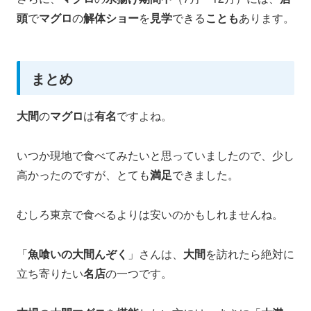
頭
で
マグロ
の
解体ショー
を
見学
できる
ことも
あります。
まとめ
大間
の
マグロ
は
有名
ですよね。
いつか現地で食べてみたいと思っていましたので、少し
高かったのですが、とても
満足
できました。
むしろ東京で食べるよりは安いのかもしれませんね。
「
魚喰いの大間んぞく
」さんは、
大間
を訪れたら絶対に
立ち寄りたい
名店
の一つです。