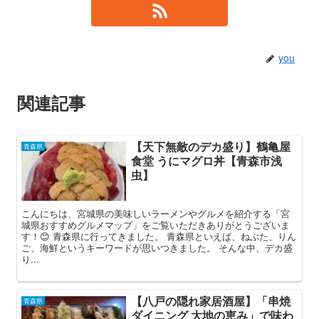
you
関連記事
【天下無敵のデカ盛り】鶴亀屋
青森県
食堂 うにマグロ丼【青森市浅
虫】
こんにちは、宮城県の美味しいラーメンやグルメを紹介する「宮
城県おすすめグルメマップ」をご覧いただきありがとうございま
す！😊 青森県に行ってきました。 青森県といえば、ねぶた、りん
ご、海鮮というキーワードが思いつきました。 そんな中、デカ盛
り...
【八戸の隠れ家居酒屋】「串焼
青森県
ダイニング 大地の恵み」で味わ