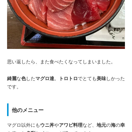
思い返したら、また食べたくなってしまいました。
綺麗
な
色
した
マグロ達
。
トロトロ
でとても
美味
しかった
です。
他のメニュー
マグロ以外にも
ウニ丼
や
アワビ料理
など、
地元
の
海
の
幸