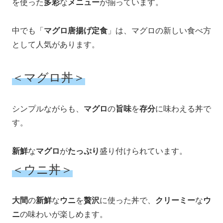
を使った
多彩
な
メニュー
が揃っています。
中でも「
マグロ唐揚げ定食
」は、マグロの新しい食べ方
として人気があります。
＜マグロ丼＞
シンプルながらも、
マグロ
の
旨味
を
存分
に味わえる丼で
す。
新鮮
な
マグロ
が
たっぷり
盛り付けられています。
＜ウニ丼＞
大間
の
新鮮
な
ウニ
を
贅沢
に使った丼で、
クリーミー
な
ウ
ニ
の味わいが楽しめます。