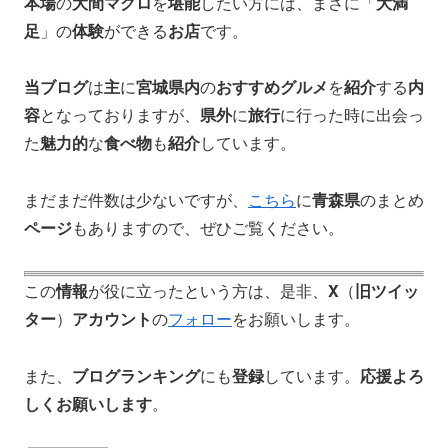
本場
の
大間マグロ
を
堪能
したい方には、まさに「
大満
足
」の
体験
ができる
お店
です。
当ブログ
は
主
に
宮城県内
の
おすすめグルメ
を
紹介
する
内
容
となっておりますが、
県外
に
旅行
に行った時に出会っ
た
魅力的
な
食べ物
も
紹介
しています。
まだまだ件数は少ないですが、
こちら
に
青森県
のまとめ
ページ
もありますので、ぜひご覧ください。
この
情報
が役に立ったという方は、是非、
X
（
旧ツイッ
ター
）
アカウント
の
フォロー
をお願いします。
また、
ブログランキング
にも
登録
しています。
応援よろ
しくお願いします
。