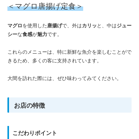
＜マグロ唐揚げ定食＞
マグロ
を使用した
唐揚げ
で、外は
カリッ
と、中は
ジュー
シー
な
食感
が
魅力
です。
これらのメニューは、特に新鮮な魚介を楽しむことがで
きるため、多くの客に支持されています。
大間を訪れた際には、ぜひ味わってみてください。
お店の特徴
こだわりポイント