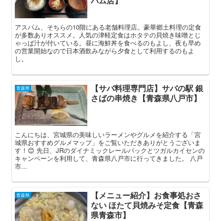
パム店】
アスパム、そちらの10階にある老舗料理店。豪華郷土料理の定食
が多数ありオススメ。人気の津軽定食はホタテの貝焼き味噌とじ
ゃっぱ汁が付いている。昼に海鮮丼を食べるのもよし、夜も早め
の営業開始なので日本酒飲みながら夕食として利用するのもよ
し。
【サバ料理専門店】サバの駅 銀
青森県
さばの串焼き【青森県八戸市】
こんにちは、宮城県の美味しいラーメンやグルメを紹介する「宮
城県おすすめグルメマップ」をご覧いただきありがとうございま
す！😊 先日、JRのダイナミックレールパックとツガルカイセンの
キャンペーンを利用して、青森県八戸市に行ってきました。 八戸
市...
【メニュー紹介】お食事処おさ
青森県
ない ほたて貝焼みそ定食【青森
県青森市】