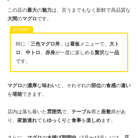
この店の
最大
の
魅力
は、言うまでもなく新鮮で高品質な
大間
の
マグロ
です。
特に「
三色マグロ丼
」は
看板
メニューで、
大ト
ロ
、
中トロ
、
赤身
が一度に楽しめる
贅沢
な
一品
です。
マグロ
の
濃厚
な
味わい
と、それぞれの
部位
の
食感
の
違い
を
堪能
できます。
店内は落ち着いた
雰囲気
で、
テーブル
席と
座敷
席があ
り、
家族連れ
でも
ゆっくり
と
食事
を
楽しめ
ます。
さらに、
マグロ
の
水揚げ期間中
（7月〜12月）には、
店