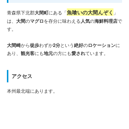
魚喰いの大間んぞく
青森県下北郡
大間町
にある「
」
は、
大間
の
マグロ
を存分に味わえる
人気
の
海鮮料理店
で
す。
大間崎
から
徒歩
わずか
2分
という
絶好
の
ロケーション
に
あり、
観光客
にも
地元
の方にも
愛され
ています。
アクセス
本州最北端にあります。