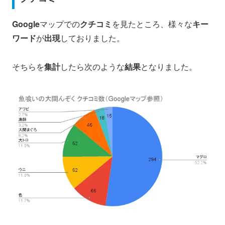
Google
マップでの
クチコミ
を見たところ、様々な
キー
ワード
が
出現
しておりました。
そちらを
集計
したら次のような
結果
となりました。