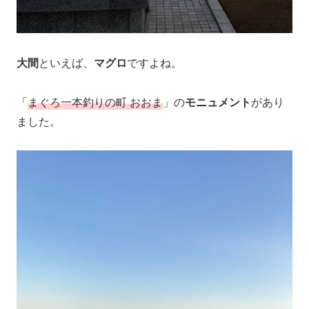
大間
といえば、
マグロ
ですよね。
「
まぐろ一本釣りの町 おおま
」の
モニュメント
があり
ました。