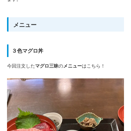
メニュー
３色マグロ丼
今回注文した
マグロ三昧
の
メニュー
はこちら！