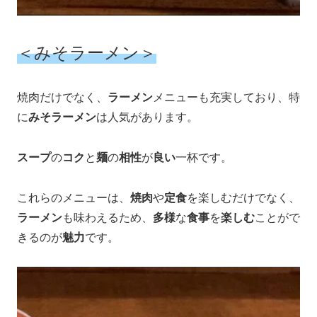
＜みそラーメン＞
焼肉だけでなく、
ラーメン
メニューも充実しており、特
に
みそラーメン
は人気があります。
スープ
の
コク
と
麺
の
相性
が
良い
一杯です。
これらのメニューは、
焼肉
や
定食
を楽しむだけでなく、
ラーメン
も味わえるため、
多様
な
食事
を
楽しむ
ことがで
きるのが
魅力
です。