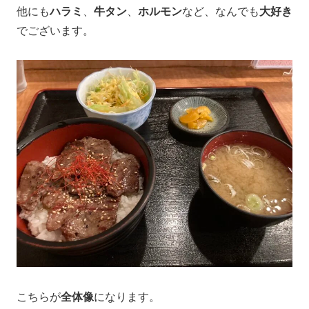
他にも
ハラミ
、
牛タン
、
ホルモン
など、なんでも
大好き
でございます。
こちらが
全体像
になります。