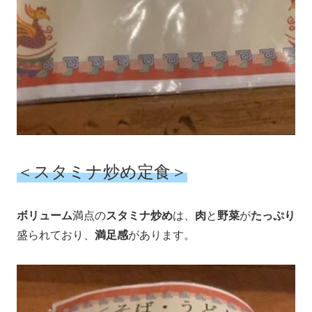
＜スタミナ炒め定食＞
ボリューム
満点の
スタミナ炒め
は、
肉
と
野菜
が
たっぷり
盛られており、
満足感
があります。