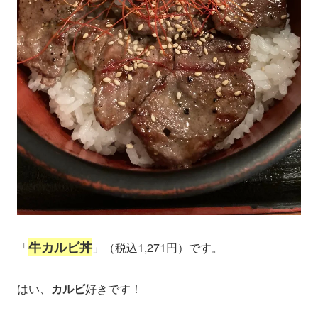
牛カルビ丼
「
」（税込1,271円）です。
はい、
カルビ
好きです！