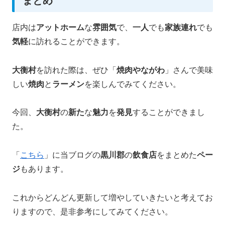
店内は
アットホーム
な
雰囲気
で、
一人
でも
家族連れ
でも
気軽
に訪れることができます。
大衡村
を訪れた際は、ぜひ「
焼肉やながわ
」さんで美味
しい
焼肉
と
ラーメン
を楽しんでみてください。
今回、
大衡村
の
新た
な
魅力
を
発見
することができまし
た。
「
こちら
」に当ブログの
黒川郡
の
飲食店
をまとめた
ペー
ジ
もあります。
これからどんどん更新して増やしていきたいと考えてお
りますので、是非参考にしてみてください。