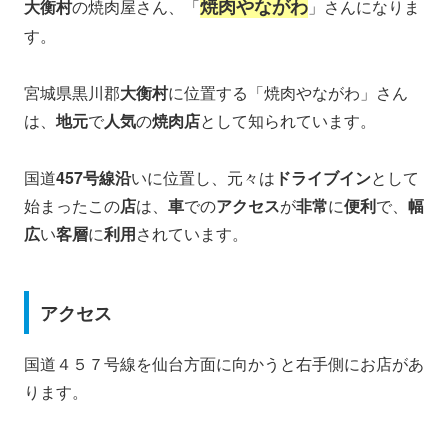
焼肉やながわ
大衡村
の焼肉屋さん、「
」さんになりま
す。
宮城県黒川郡
大衡村
に位置する「焼肉やながわ」さん
は、
地元
で
人気
の
焼肉店
として知られています。
国道
457号線沿
いに位置し、元々は
ドライブイン
として
始まったこの
店
は、
車
での
アクセス
が
非常
に
便利
で、
幅
広
い
客層
に
利用
されています。
アクセス
国道４５７号線を仙台方面に向かうと右手側にお店があ
ります。