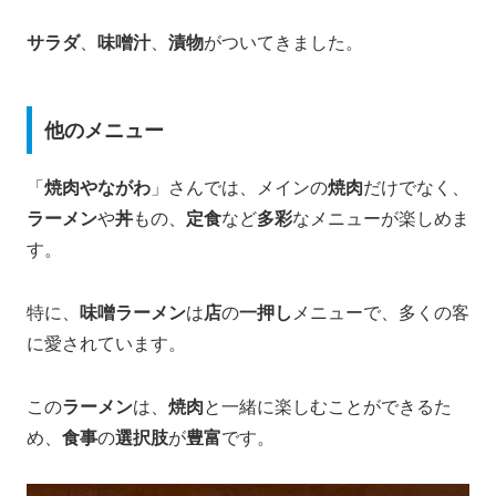
サラダ
、
味噌汁
、
漬物
がついてきました。
他のメニュー
「
焼肉やながわ
」さんでは、メインの
焼肉
だけでなく、
ラーメン
や
丼
もの、
定食
など
多彩
なメニューが楽しめま
す。
特に、
味噌ラーメン
は
店
の
一押し
メニューで、多くの客
に愛されています。
この
ラーメン
は、
焼肉
と一緒に楽しむことができるた
め、
食事
の
選択肢
が
豊富
です。