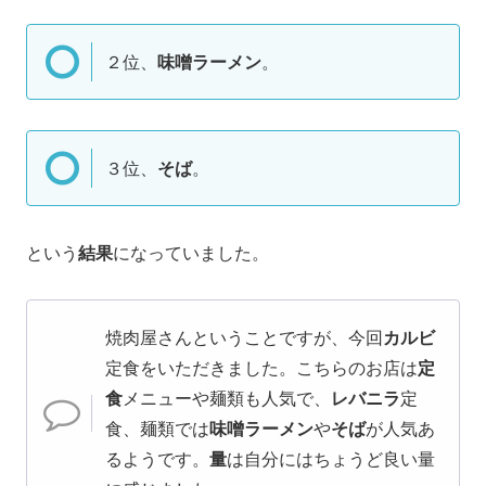
２位、
味噌ラーメン
。
３位、
そば
。
という
結果
になっていました。
焼肉屋さんということですが、今回
カルビ
定食をいただきました。こちらのお店は
定
食
メニューや麺類も人気で、
レバニラ
定
食、麺類では
味噌ラーメン
や
そば
が人気あ
るようです。
量
は自分にはちょうど良い量