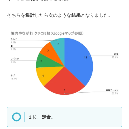
そちらを
集計
したら次のような
結果
となりました。
１位、
定食
。