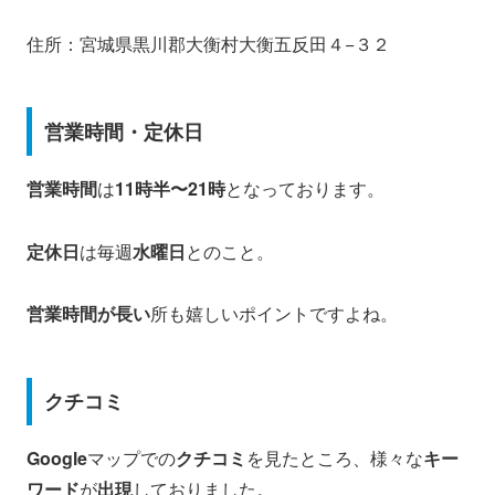
住所：宮城県黒川郡大衡村大衡五反田４−３２
営業時間・定休日
営業時間
は
11時半〜21時
となっております。
定休日
は毎週
水曜日
とのこと。
営業時間が長い
所も嬉しいポイントですよね。
クチコミ
Google
マップでの
クチコミ
を見たところ、様々な
キー
ワード
が
出現
しておりました。