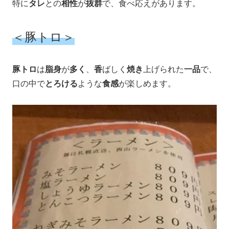
特に
タレ
との
相性
が
抜群
で、食べ応えがあります。
＜豚トロ＞
豚トロ
は
脂身
が
多く
、
香
ばしく
焼き
上げられた
一品
で、
口の中で
とろける
ような
食感
が楽しめます。