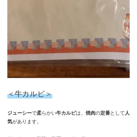
＜牛カルビ＞
ジューシー
で
柔
らかい
牛カルビ
は、
焼肉
の
定番
として
人
気
があります。