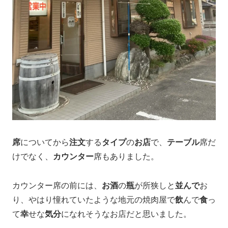
席
についてから
注文
する
タイプ
の
お店
で、
テーブル
席だ
けでなく、
カウンター
席もありました。
カウンター席の前には、
お酒
の
瓶
が所狭しと
並んで
お
り、やはり憧れていたような地元の焼肉屋で
飲
んで
食
っ
て
幸
せな
気分
になれそうなお店だと思いました。