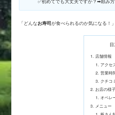
✅初めてでも大丈夫ですか？➡頼み
「どんな
が食べられるのか気になる！」
お寿司
目
店舗情報
アクセ
営業時
クチコ
お店の様
オペレ
メニュー
板さん