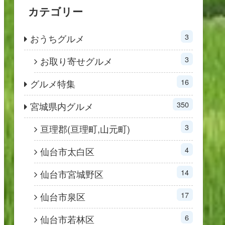
カテゴリー
3
おうちグルメ
3
お取り寄せグルメ
16
グルメ特集
350
宮城県内グルメ
3
亘理郡(亘理町,山元町)
4
仙台市太白区
14
仙台市宮城野区
17
仙台市泉区
6
仙台市若林区