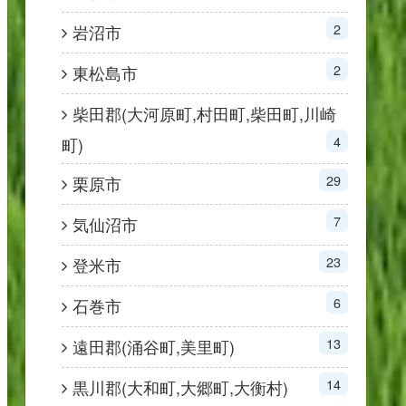
2
岩沼市
2
東松島市
柴田郡(大河原町,村田町,柴田町,川崎
4
町)
29
栗原市
7
気仙沼市
23
登米市
6
石巻市
13
遠田郡(涌谷町,美里町)
14
黒川郡(大和町,大郷町,大衡村)