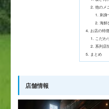
他のメ
刺身
海鮮
お店の特
こだわ
系列店
まとめ
店舗情報