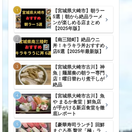
【宮城県大崎市】朝ラー
5選｜朝から絶品ラーメ
ンが楽しめる店まとめ
【2025年版】
【南三陸町】絶品ウニ
丼！キラキラ丼おすすめ
店6選【2025年最新版】
【宮城県大崎市古川】神
魚｜麺屋奏の朝ラー専門
店！曜日替わり煮干しが
絶品
【宮城県大崎市古川】魚
や まるか食堂｜鮮魚店
が手がける新店食堂を徹
底レポート
【豪華寿司ランチ】回鮮
まぐろ亭 贅沢「極」ラ