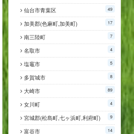
49
仙台市青葉区
17
加美郡(色麻町,加美町)
7
南三陸町
4
名取市
5
塩竈市
8
多賀城市
89
大崎市
4
女川町
9
宮城郡(松島町,七ヶ浜町,利府町)
14
富谷市