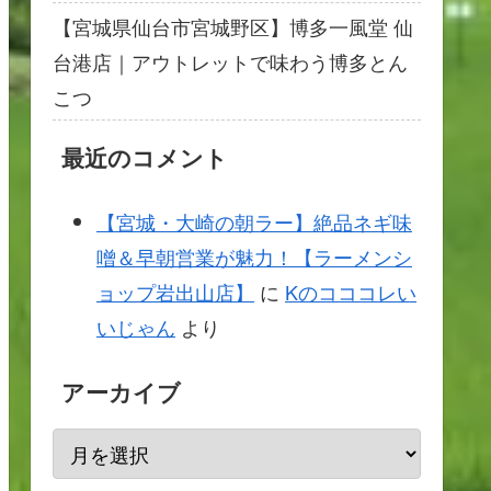
【宮城県仙台市宮城野区】博多一風堂 仙
台港店｜アウトレットで味わう博多とん
こつ
最近のコメント
【宮城・大崎の朝ラー】絶品ネギ味
噌＆早朝営業が魅力！【ラーメンシ
ョップ岩出山店】
に
Kのコココレい
いじゃん
より
アーカイブ