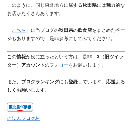
このように、同じ東北地方に属する
秋田県
には
魅力的
な
お店がたくさんあります。
「
こちら
」に当ブログの
秋田県
の
飲食店
をまとめた
ペー
ジ
もありますので、是非参考にしてみてください。
この
情報
が役に立ったという方は、是非、
X
（
旧ツイッ
ター
）
アカウント
の
フォロー
をお願いします。
また、
ブログランキング
にも
登録
しています。
応援よろ
しくお願いします
。
にほんブログ村