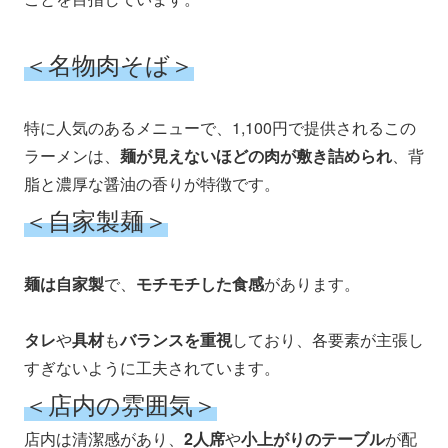
＜名物肉そば＞
特に人気のあるメニューで、1,100円で提供されるこの
ラーメンは、
麺が見えないほどの肉が敷き詰められ
、背
脂と濃厚な醤油の香りが特徴です。
＜自家製麺＞
麺は自家製
で、
モチモチした食感
があります。
タレ
や
具材
も
バランスを重視
しており、各要素が主張し
すぎないように工夫されています。
＜店内の雰囲気＞
店内は清潔感があり、
2人席
や
小上がりのテーブル
が配