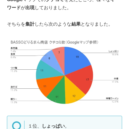
ワード
が
出現
しておりました。
そちらを
集計
したら次のような
結果
となりました。
１位、
しょっぱい
。