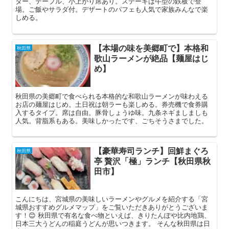
ター、テーブル、小上がり席あり。ステーキは牛型の鉄板で登
場。ご飯やサラダ付。デザートのパフェも人気で家族みんなで楽
しめる。
【本場の味を美郷町で】本格和
秋田県
歌山ラーメンが絶品【麺屋はじ
め】
秋田県の美郷町で食べられる本格的な和歌山ラーメンが味わえる
お店の麺屋はじめ。土日祝は朝ラーも楽しめる。券売機で食券購
入するタイプ。席は自由。豚骨しょうゆ味。九条ネギましましも
人気。背脂系もある。美味しかったです、ごちそうさまでした。
【豪華寿司ランチ】回鮮まぐろ
秋田県
亭 贅沢「極」ランチ【秋田県秋
田市】
こんにちは、宮城県の美味しいラーメンやグルメを紹介する「宮
城県おすすめグルメマップ」をご覧いただきありがとうございま
す！😊 秋田県で有名な食べ物といえば、きりたんぽや比内地鶏、
日本三大うどんの稲庭うどんが思いつきます。 そんな秋田県は日