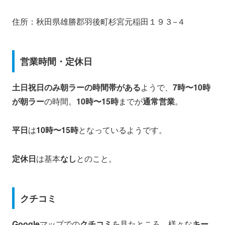
住所：秋田県雄勝郡羽後町杉宮元稲田１９３−４
営業時間・定休日
土日祝日のみ朝ラーの時間帯がある
ようで、
7時〜10時
が朝ラー
の時間。
10時〜15時
までが
通常営業
。
平日
は
10時〜15時
となっているようです。
定休日
は基本
なし
とのこと。
クチコミ
Google
マップでの
クチコミ
を見たところ、様々な
キー