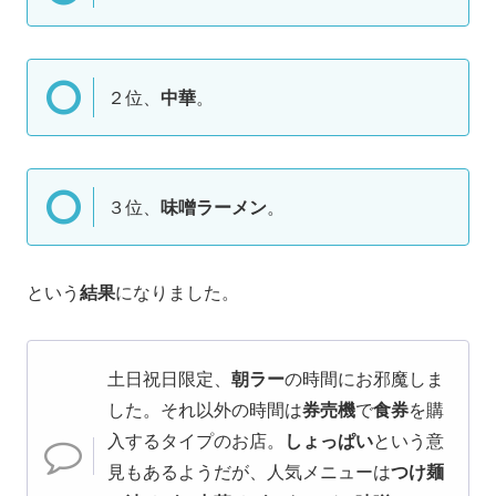
２位、
中華
。
３位、
味噌ラーメン
。
という
結果
になりました。
土日祝日限定、
朝ラー
の時間にお邪魔しま
した。それ以外の時間は
券売機
で
食券
を購
入するタイプのお店。
しょっぱい
という意
見もあるようだが、人気メニューは
つけ麺