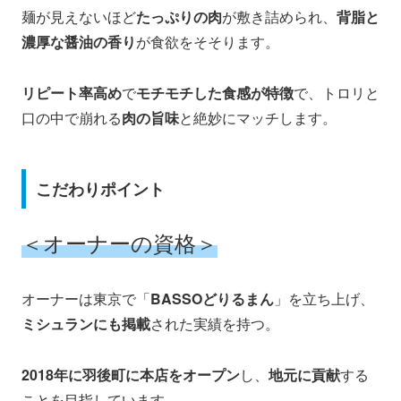
麺が見えないほど
たっぷりの肉
が敷き詰められ、
背脂と
濃厚な醤油の香り
が食欲をそそります。
リピート率高め
で
モチモチした食感が特徴
で、トロリと
口の中で崩れる
肉の旨味
と絶妙にマッチします。
こだわりポイント
＜オーナーの資格＞
オーナーは東京で「
BASSOどりるまん
」を立ち上げ、
ミシュランにも掲載
された実績を持つ。
2018年に羽後町に本店をオープン
し、
地元に貢献
する
ことを目指しています。