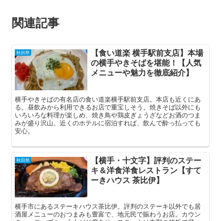
関連記事
【食い道楽 横手駅前支店】本場
秋田県
の横手やきそばを堪能！【人気
メニューや魅力を徹底紹介】
横手やきそばの有名店の食い道楽横手駅前支店。本店も近くにあ
る。昼飲みから利用できるお店で重宝しそう。焼きそば以外にも
いろいろな料理が楽しめ、焼き鳥や鶏皮ぎょうざなどお酒のつま
みが盛り沢山。近くのホテルに宿泊すれば、飲んで酔っ払っても
安心。
【横手・十文字】評判のステー
秋田県
キ＆洋食洋食レストラン【すて
ーきハウス 茶比伊】
横手市にあるステーキハウス茶比伊。評判のステーキ以外でも居
酒屋メニューのおつまみも豊富で、地元民で賑わうお店。カウン