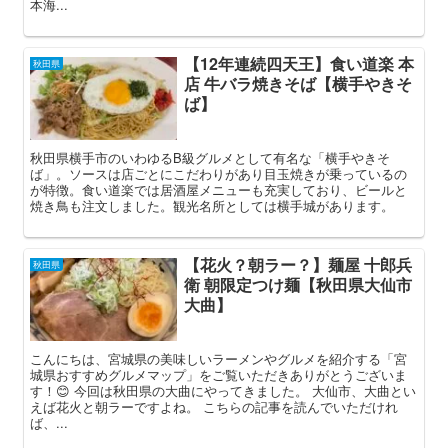
本海...
【12年連続四天王】食い道楽 本
秋田県
店 牛バラ焼きそば【横手やきそ
ば】
秋田県横手市のいわゆるB級グルメとして有名な「横手やきそ
ば」。ソースは店ごとにこだわりがあり目玉焼きが乗っているの
が特徴。食い道楽では居酒屋メニューも充実しており、ビールと
焼き鳥も注文しました。観光名所としては横手城があります。
【花火？朝ラー？】麺屋 十郎兵
秋田県
衛 朝限定つけ麺【秋田県大仙市
大曲】
こんにちは、宮城県の美味しいラーメンやグルメを紹介する「宮
城県おすすめグルメマップ」をご覧いただきありがとうございま
す！😊 今回は秋田県の大曲にやってきました。 大仙市、大曲とい
えば花火と朝ラーですよね。 こちらの記事を読んでいただけれ
ば、...