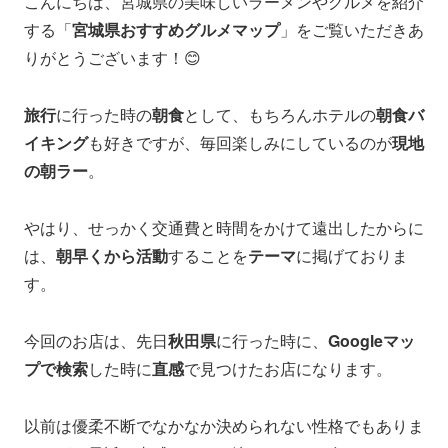
こんにちは、宮城県の美味しいラーメンやグルメを紹介
する「
宮城県おすすめグルメマップ
」をご覧いただきあ
りがとうございます！😊
旅行
に行った時の
朝食
として、もちろんホテルの
朝食バ
イキング
も好きですが、毎回楽しみにしているのが
現地
の朝ラー
。
やはり、せっかく交通費と時間をかけて遠出したからに
は、
朝早くから活動
することを
テーマ
に掲げておりま
す。
今回のお店は、先日
秋田県
に行った時に、
Googleマッ
プで検索
した時に
直感
で見つけたお店になります。
以前は優柔不断でなかなか決められない性格でもありま