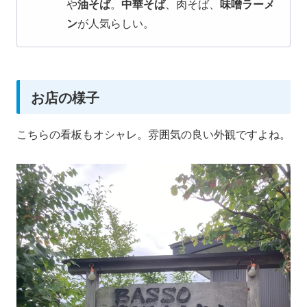
や
油そば
。
中華そば
、肉そば、
味噌ラーメ
ン
が人気らしい。
お店の様子
こちらの看板もオシャレ。雰囲気の良い外観ですよね。