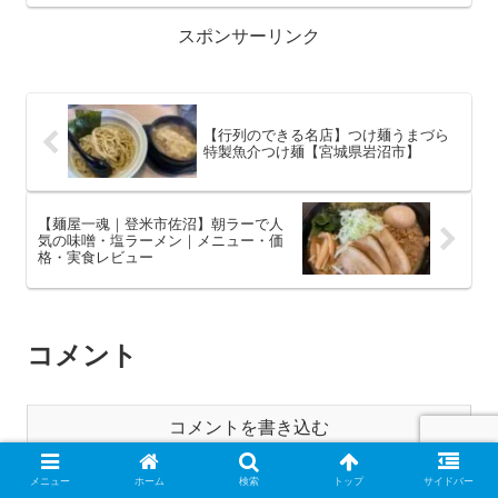
スポンサーリンク
【行列のできる名店】つけ麺うまづら
特製魚介つけ麺【宮城県岩沼市】
【麺屋一魂｜登米市佐沼】朝ラーで人
気の味噌・塩ラーメン｜メニュー・価
格・実食レビュー
コメント
コメントを書き込む
メニュー
ホーム
検索
トップ
サイドバー
このサイトはスパムを低減するために Akismet を使っ