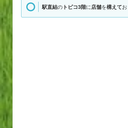
の
に
を
お
駅直結
トピコ3階
店舗
構えて