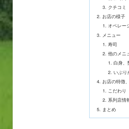
クチコミ
お店の様子
オペレー
メニュー
寿司
他のメニ
白身、
いぶり
お店の特徴
こだわり
系列店情
まとめ