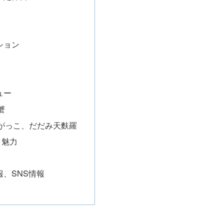
ション
ュー
蟹
がっこ、だだみ天麩羅
、魅力
報、SNS情報