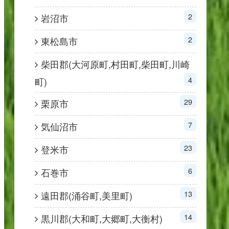
2
岩沼市
2
東松島市
柴田郡(大河原町,村田町,柴田町,川崎
4
町)
29
栗原市
7
気仙沼市
23
登米市
6
石巻市
13
遠田郡(涌谷町,美里町)
14
黒川郡(大和町,大郷町,大衡村)