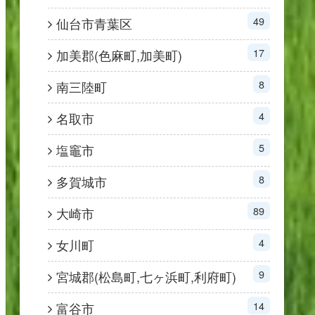
49
仙台市青葉区
17
加美郡(色麻町,加美町)
8
南三陸町
4
名取市
5
塩竈市
8
多賀城市
89
大崎市
4
女川町
9
宮城郡(松島町,七ヶ浜町,利府町)
14
富谷市