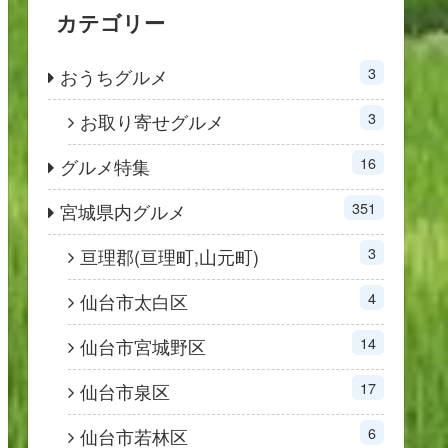
カテゴリー
3
おうちグルメ
3
お取り寄せグルメ
16
グルメ特集
351
宮城県内グルメ
3
亘理郡(亘理町,山元町)
4
仙台市太白区
14
仙台市宮城野区
17
仙台市泉区
6
仙台市若林区