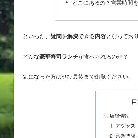
どこにあるの？営業時間
といった、
を
できる
となってお
疑問
解決
内容
どんな
が食べられるのか？
豪華寿司ランチ
気になった方はぜひ最後まで御覧ください。
目
店舗情報
アクセス
営業時間