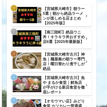
【宮城県大崎市】朝ラー
5選｜朝から絶品ラーメ
ンが楽しめる店まとめ
【2025年版】
【南三陸町】絶品ウニ
丼！キラキラ丼おすすめ
店6選【2025年最新版】
【宮城県大崎市古川】神
魚｜麺屋奏の朝ラー専門
店！曜日替わり煮干しが
絶品
【宮城県大崎市古川】魚
や まるか食堂｜鮮魚店
が手がける新店食堂を徹
底レポート
【オモウマい店】みどり
食堂 カツカレー普通盛