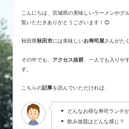
こんにちは、宮城県の美味しいラーメンやグ
覧いただきありがとうございます！😊
秋田県
には美味しい
さんがた
秋田市
お寿司屋
その中でも、
、一人でも入りや
アクセス抜群
す。
こちらの
を読んでいただければ、
記事
どんなお得な寿司ランチ
飲み放題はどんな感じ？