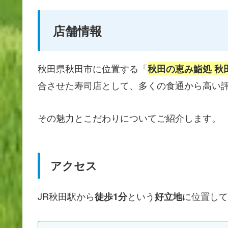
店舗情報
秋田県秋田市に位置する「
秋田の恵み鮨処 秋
合させた寿司店として、多くの食通から高い
その魅力とこだわりについてご紹介します。
アクセス
JR秋田駅から
という
に位置して
徒歩1分
好立地