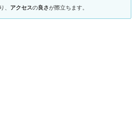
り、
の
が際立ちます。
アクセス
良さ