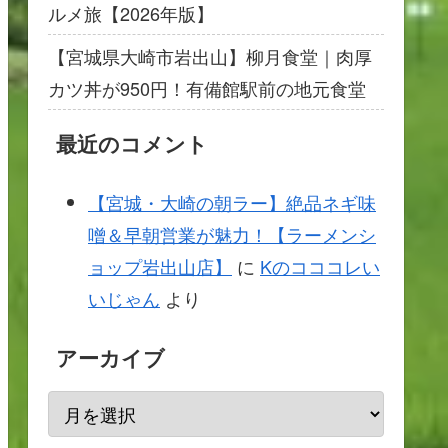
ルメ旅【2026年版】
【宮城県大崎市岩出山】柳月食堂｜肉厚
カツ丼が950円！有備館駅前の地元食堂
最近のコメント
【宮城・大崎の朝ラー】絶品ネギ味
噌＆早朝営業が魅力！【ラーメンシ
ョップ岩出山店】
に
Kのコココレい
いじゃん
より
アーカイブ