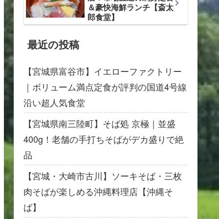
＆豪快海鮮ランチ【斎太
郎食堂】
最近の投稿
【宮城県富谷市】イエローファクトリー
｜ボリューム満点定食が評判の国道4号線
沿い超人気食堂
【宮城県南三陸町】そば処 京極｜並盛
400g！老舗の手打ちそばがデカ盛りで絶
品
【宮城・大崎市古川】ソーキそば・三枚
肉そばが楽しめる沖縄料理店【沖縄そ
ば】