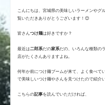
こんにちは、宮城県の美味しいラーメンやグ
覧いただきありがとうございます！😊
皆さん
は好きですか？
つけ麺
最近は
だの
だの、いろんな種類の
二郎系
家系
店がたくさんありますよね。
何年か前につけ麺ブームが来て、よく食べて
で美味しいつけ麺やさんを見つけたので紹介
こちらの
を読んでいただければ、
記事