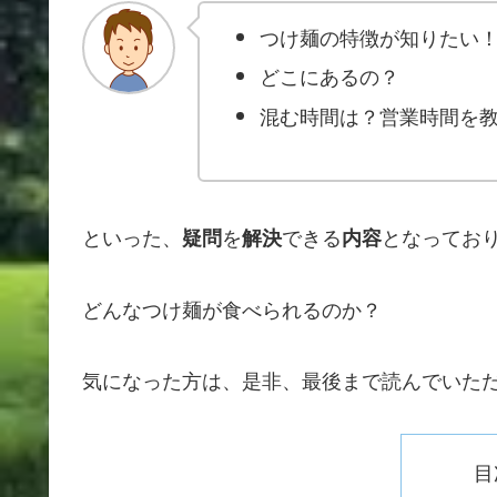
つけ麺の特徴が知りたい
どこにあるの？
混む時間は？営業時間を
といった、
を
できる
となってお
疑問
解決
内容
どんなつけ麺が食べられるのか？
気になった方は、是非、最後まで読んでいた
目