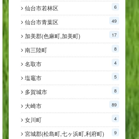
6
仙台市若林区
49
仙台市青葉区
17
加美郡(色麻町,加美町)
8
南三陸町
4
名取市
5
塩竈市
8
多賀城市
89
大崎市
4
女川町
9
宮城郡(松島町,七ヶ浜町,利府町)