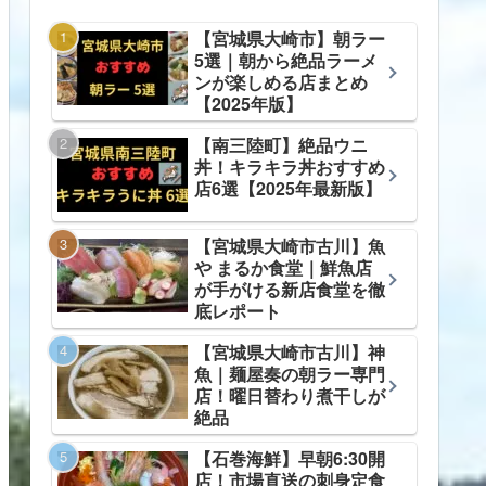
【宮城県大崎市】朝ラー
5選｜朝から絶品ラーメ
ンが楽しめる店まとめ
【2025年版】
【南三陸町】絶品ウニ
丼！キラキラ丼おすすめ
店6選【2025年最新版】
【宮城県大崎市古川】魚
や まるか食堂｜鮮魚店
が手がける新店食堂を徹
底レポート
【宮城県大崎市古川】神
魚｜麺屋奏の朝ラー専門
店！曜日替わり煮干しが
絶品
【石巻海鮮】早朝6:30開
店！市場直送の刺身定食