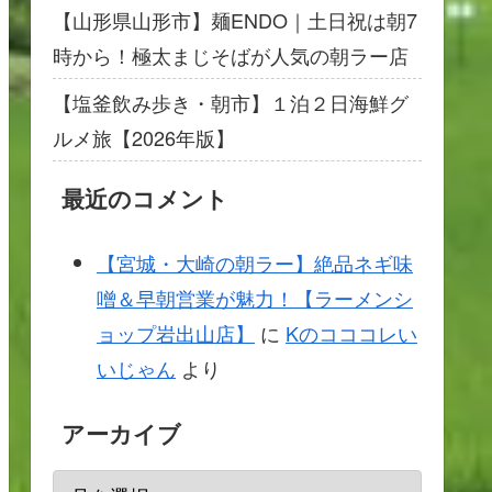
【山形県山形市】麺ENDO｜土日祝は朝7
時から！極太まじそばが人気の朝ラー店
【塩釜飲み歩き・朝市】１泊２日海鮮グ
ルメ旅【2026年版】
最近のコメント
【宮城・大崎の朝ラー】絶品ネギ味
噌＆早朝営業が魅力！【ラーメンシ
ョップ岩出山店】
に
Kのコココレい
いじゃん
より
アーカイブ