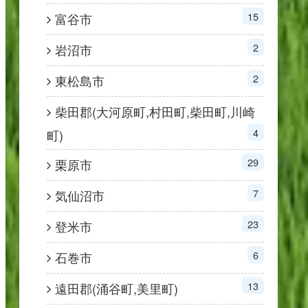
15
富谷市
2
岩沼市
2
東松島市
柴田郡(大河原町,村田町,柴田町,川崎
4
町)
29
栗原市
7
気仙沼市
23
登米市
6
石巻市
13
遠田郡(涌谷町,美里町)