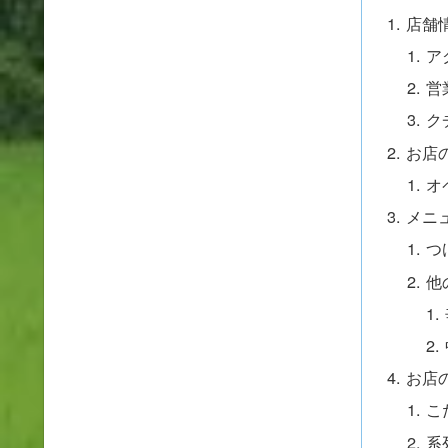
店舗
ア
営
ク
お店
オ
メニ
つ
他
お店
こ
系