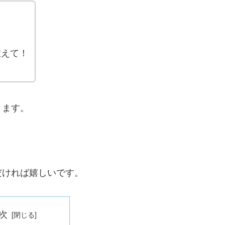
！
教えて！
ります。
だければ嬉しいです。
次