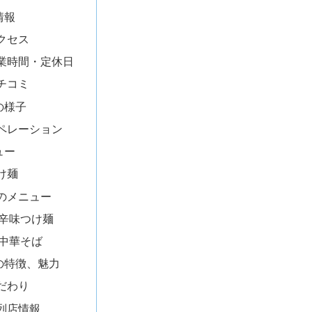
情報
クセス
業時間・定休日
チコミ
の様子
ペレーション
ュー
け麺
のメニュー
辛味つけ麺
中華そば
の特徴、魅力
だわり
列店情報