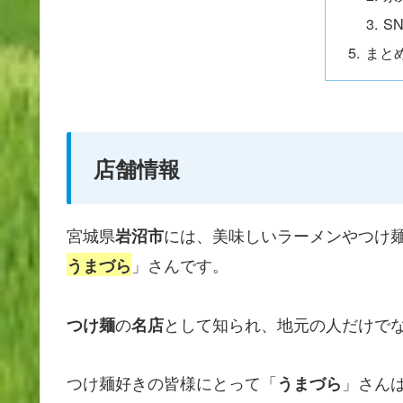
S
まと
店舗情報
宮城県
には、美味しいラーメンやつけ
岩沼市
」さんです。
うまづら
の
として知られ、地元の人だけで
つけ麺
名店
つけ麺好きの皆様にとって「
」さん
うまづら