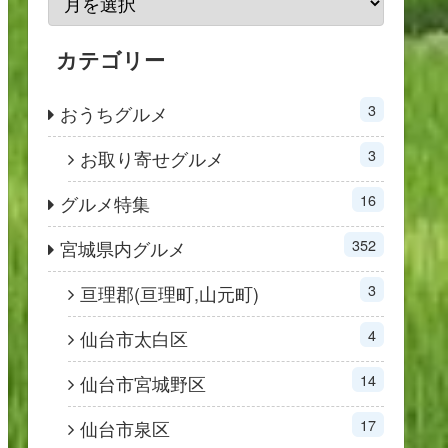
カテゴリー
3
おうちグルメ
3
お取り寄せグルメ
16
グルメ特集
352
宮城県内グルメ
3
亘理郡(亘理町,山元町)
4
仙台市太白区
14
仙台市宮城野区
17
仙台市泉区