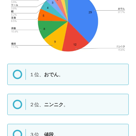
１位、
おでん
。
２位、
ニンニク
。
３位、
値段
。