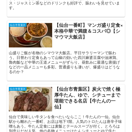
ス・ジャスミン茶などのドリンクも好評で、賑わいを見せていま
す。
【仙台一番町】マンガ盛り定食×
仙台市青葉区
本格中華で満腹＆コスパ◎【シ
マウマ大飯店】
山盛りご飯が名物のシマウマ大飯店。平日サラリーマンで賑わ
う。日替わり定食もあって山椒の効いた四川麻婆豆腐や油淋鶏、
魯肉飯など中華の王道メニューがずらり。昼飲みに最適な唐揚げ
などの一品メニューも多彩。普通盛りも凄いが、爆盛りはどうな
るのか？
【仙台市青葉区】炭火で焼く極
仙台市青葉区
厚牛たん、ゆで、シチューまで
堪能できる名店【牛たんの一
仙】
仙台で美味しい牛タンを食べたいならここ！牛たんの一仙。仙台
駅から離れた一番町、お店は地下1階。人気のトロたんは唐辛子味
噌もあう。牛たん定食には麦飯とテールスープが付く。とろろは
別売りだが人気。他の名物メニューはたんシチューとゆで牛た