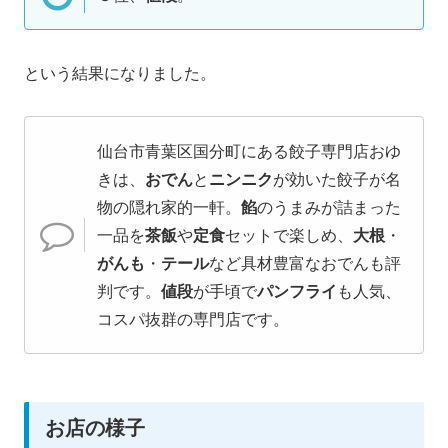
という結果になりました。
仙台市青葉区国分町にある餃子専門店おゆ
きは、
おでん
と
ニンニク
が効いた餃子が名
物の隠れ家的一軒。
餡
のうまみが詰まった
一品を
茶飯
や
定食
セットで楽しめ、
大根
・
がんも
・
テール
など具材豊富なおでんも評
判です。
値段
が手頃で
パンフライ
も人気、
コスパ抜群の専門店です。
お店の様子