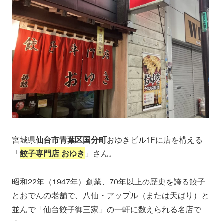
宮城県
仙台市青葉区国分町
おゆきビル1Fに店を構える
「
餃子専門店 おゆき
」さん。
昭和22年（1947年）創業、70年以上の歴史を誇る餃子
とおでんの老舗で、八仙・アップル（または天ぱり）と
並んで「仙台餃子御三家」の一軒に数えられる名店で