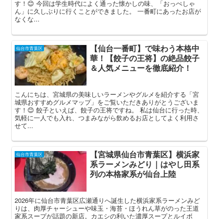
す！😊 今回は学生時代によく通った懐かしの味、「おっぺしゃ
ん」に久しぶりに行くことができました。 一番町にあったお店が
なくな...
【仙台一番町】で味わう本格中
仙台市青葉区
華！【餃子の王将】の絶品餃子
＆人気メニューを徹底紹介！
こんにちは、宮城県の美味しいラーメンやグルメを紹介する「宮
城県おすすめグルメマップ」をご覧いただきありがとうございま
す！😊 餃子といえば、餃子の王将ですね。 私は仙台に行った時、
気軽に一人でも入れ、つまみながら飲めるお店としてよく利用さ
せて...
【宮城県仙台市青葉区】横浜家
仙台市青葉区
系ラーメンみどり｜はやし田系
列の本格家系が仙台上陸
2026年に仙台市青葉区広瀬通りへ誕生した横浜家系ラーメンみど
りは、肉厚チャーシューや味玉・海苔・ほうれん草がのった王道
家系スープが話題の新店。カエシの利いた濃厚スープとルイボ