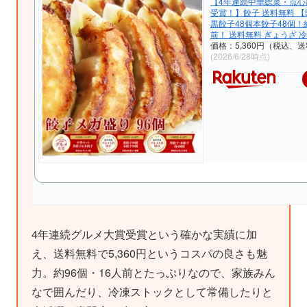
【4年連続中華総菜・点心
受賞！】餃子 送料無料 【
黒餃子48個本餃子48個！
前！ 送料無料 ぎょうざ 
価格：5,360円（税込、送
(2026/6/28時点)
4年連続グルメ大賞受賞という確かな実績に加
え、送料無料で5,360円というコスパの良さも魅
力。約96個・16人前とたっぷりなので、家族みん
なで囲んだり、冷凍ストックとして常備したりと