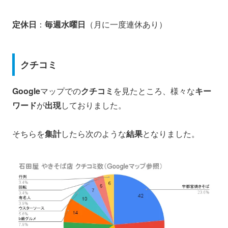
定休日
：
毎週水曜日
（月に一度連休あり）
クチコミ
Google
マップでの
クチコミ
を見たところ、様々な
キー
ワード
が
出現
しておりました。
そちらを
集計
したら次のような
結果
となりました。