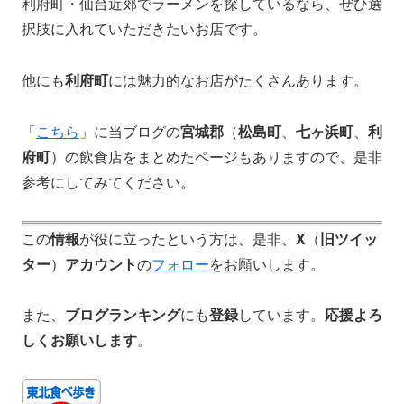
利府町・仙台近郊でラーメンを探しているなら、ぜひ選
択肢に入れていただきたいお店です。
他にも
利府町
には魅力的なお店がたくさんあります。
「
こちら
」に当ブログの
宮城郡
（
松島町
、
七ヶ浜町
、
利
府町
）の飲食店をまとめたページもありますので、是非
参考にしてみてください。
この
情報
が役に立ったという方は、是非、
X
（
旧ツイッ
ター
）
アカウント
の
フォロー
をお願いします。
また、
ブログランキング
にも
登録
しています。
応援よろ
しくお願いします
。