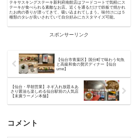
テキサスキングステーキ新利府南館店はフードコートで気軽にス
テーキが食べられる素敵なお店。近くを通るだけで鉄板で焼かれ
たお肉の香りが漂ってきて、吸い込まれてしまう。味付けには５
種類のタレが良いされていて自分好みにカスタマイズ可能。
スポンサーリンク
【仙台市青葉区】国分町で味わう旬魚
と高級和食の贅沢ディナー【仙台
ume】
【仙台・早朝営業】ネギ入れ放題＆あ
さり醤油も楽しめる仙台駅前の人気店
【末廣ラーメン本舗】
コメント