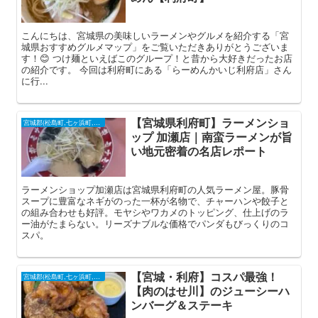
こんにちは、宮城県の美味しいラーメンやグルメを紹介する「宮
城県おすすめグルメマップ」をご覧いただきありがとうございま
す！😊 つけ麺といえばこのグループ！と昔から大好きだったお店
の紹介です。 今回は利府町にある「らーめんかいじ利府店」さん
に行...
【宮城県利府町】ラーメンショ
宮城郡(松島町,七ヶ浜町,利府町)
ップ 加瀬店｜南蛮ラーメンが旨
い地元密着の名店レポート
ラーメンショップ加瀬店は宮城県利府町の人気ラーメン屋。豚骨
スープに豊富なネギがのった一杯が名物で、チャーハンや餃子と
の組み合わせも好評。モヤシやワカメのトッピング、仕上げのラ
ー油がたまらない。リーズナブルな価格でパンダもびっくりのコ
スパ。
【宮城・利府】コスパ最強！
宮城郡(松島町,七ヶ浜町,利府町)
【肉のはせ川】のジューシーハ
ンバーグ＆ステーキ