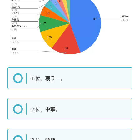
１位、
朝ラー
。
２位、
中華
。
３位、
背脂
。