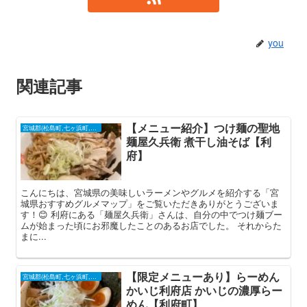
you
関連記事
【メニュー紹介】つけ麺の聖地
宮城郡(松島町,七ヶ浜町,利府町)
麺屋久兵衛 煮干し油そば【利
府】
こんにちは、宮城県の美味しいラーメンやグルメを紹介する「宮
城県おすすめグルメマップ」をご覧いただきありがとうございま
す！😊 利府にある「麺屋久兵衛」さんは、自分の中でつけ麺ブー
ムが始まった頃にお邪魔したことのあるお店でした。 それからた
まに...
【限定メニューあり】らーめん
宮城郡(松島町,七ヶ浜町,利府町)
かいじ利府店 かいじの濃厚らー
めん【利府町】