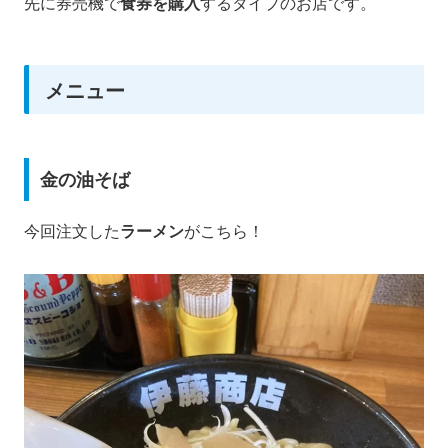
先に券売機で
食券を購入
するタイプのお店です。
メニュー
金の油そば
今回注文した
ラーメン
がこちら！