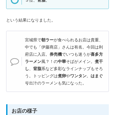
という結果になりました。
宮城県で
朝ラー
が食べられるお店は貴重、
中でも「伊藤商店」さんは有名。今回は利
府店に入店。
券売機
でいつも迷うが
喜多方
ラーメン
風？！の
中華
そばがメイン。
煮干
し
、
背脂
系など多彩なラインナップもそろ
う。トッピングは
煮卵
や
ワンタン
。
はまぐ
り
出汁のラーメンも気になった。
お店の様子