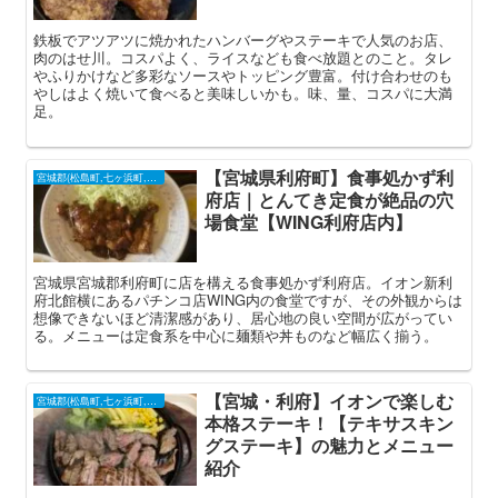
鉄板でアツアツに焼かれたハンバーグやステーキで人気のお店、
肉のはせ川。コスパよく、ライスなども食べ放題とのこと。タレ
やふりかけなど多彩なソースやトッピング豊富。付け合わせのも
やしはよく焼いて食べると美味しいかも。味、量、コスパに大満
足。
【宮城県利府町】食事処かず利
宮城郡(松島町,七ヶ浜町,利府町)
府店｜とんてき定食が絶品の穴
場食堂【WING利府店内】
宮城県宮城郡利府町に店を構える食事処かず利府店。イオン新利
府北館横にあるパチンコ店WING内の食堂ですが、その外観からは
想像できないほど清潔感があり、居心地の良い空間が広がってい
る。メニューは定食系を中心に麺類や丼ものなど幅広く揃う。
【宮城・利府】イオンで楽しむ
宮城郡(松島町,七ヶ浜町,利府町)
本格ステーキ！【テキサスキン
グステーキ】の魅力とメニュー
紹介