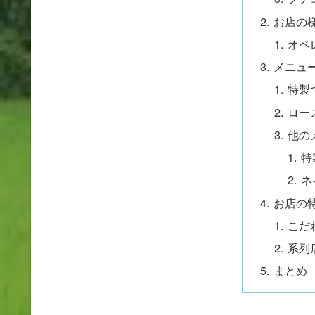
お店の
オペ
メニュ
特製
ロー
他の
特
ネ
お店の
こだ
系列
まとめ