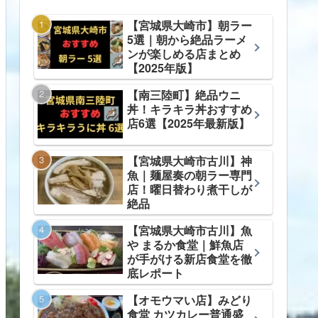
【宮城県大崎市】朝ラー
5選｜朝から絶品ラーメ
ンが楽しめる店まとめ
【2025年版】
【南三陸町】絶品ウニ
丼！キラキラ丼おすすめ
店6選【2025年最新版】
【宮城県大崎市古川】神
魚｜麺屋奏の朝ラー専門
店！曜日替わり煮干しが
絶品
【宮城県大崎市古川】魚
や まるか食堂｜鮮魚店
が手がける新店食堂を徹
底レポート
【オモウマい店】みどり
食堂 カツカレー普通盛