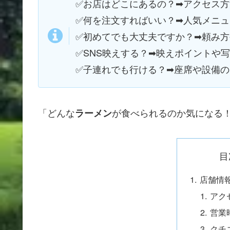
✅お店はどこにあるの？➡アクセス
✅何を注文すればいい？➡人気メニ
✅
初めてでも大丈夫ですか？➡頼み
✅
SNS映えする？➡映えポイントや
✅
子連れでも行ける？➡座席や設備
「どんな
が食べられるのか気になる！
ラーメン
目
店舗情
アク
営業
クチ