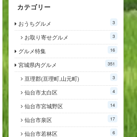
カテゴリー
3
おうちグルメ
3
お取り寄せグルメ
16
グルメ特集
351
宮城県内グルメ
3
亘理郡(亘理町,山元町)
4
仙台市太白区
14
仙台市宮城野区
17
仙台市泉区
6
仙台市若林区