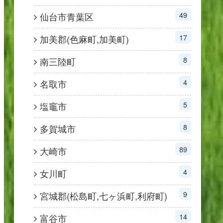
49
仙台市青葉区
17
加美郡(色麻町,加美町)
8
南三陸町
4
名取市
5
塩竈市
8
多賀城市
89
大崎市
4
女川町
9
宮城郡(松島町,七ヶ浜町,利府町)
14
富谷市