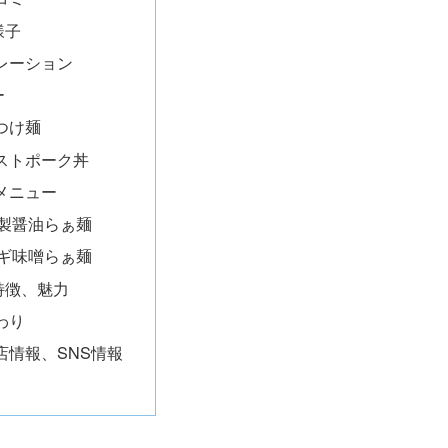
様子
レーション
ー
つけ麺
ストポーク丼
メニュー
製醤油らぁ麺
ギ味噌らぁ麺
特徴、魅力
わり
店情報、SNS情報