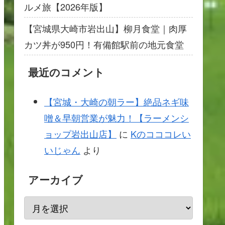
ルメ旅【2026年版】
【宮城県大崎市岩出山】柳月食堂｜肉厚
カツ丼が950円！有備館駅前の地元食堂
最近のコメント
【宮城・大崎の朝ラー】絶品ネギ味
噌＆早朝営業が魅力！【ラーメンシ
ョップ岩出山店】
に
Kのコココレい
いじゃん
より
アーカイブ