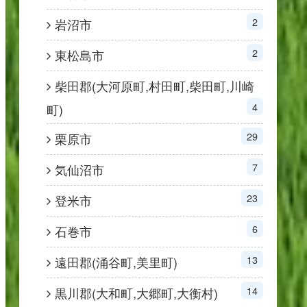
2
岩沼市
2
東松島市
柴田郡(大河原町,村田町,柴田町,川崎
4
町)
29
栗原市
7
気仙沼市
23
登米市
6
石巻市
13
遠田郡(涌谷町,美里町)
14
黒川郡(大和町,大郷町,大衡村)